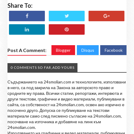
Share To:
Post A Comment:
Blogger
Disqus
Facebook
0 COMMENTS SO FAR,ADD YOURS
Съдържанието на 24smolian.com и технологиите, използвани
в него, са под закрила на Закона за авторското право и
сродните му права. Всички статии, репортажи, интервюта и
други текстови, графични и видео материали, публикувани в
сайта, са собственост на 24smolian.com, освен ако изрично е
посочено друго. Допуска се публикуване на текстови
материали само след писмено съгласие на 24smolian.com,
посочване на източника и добавяне на линк към
24smolian.com.
Използването на графични и видео материали, публикувани