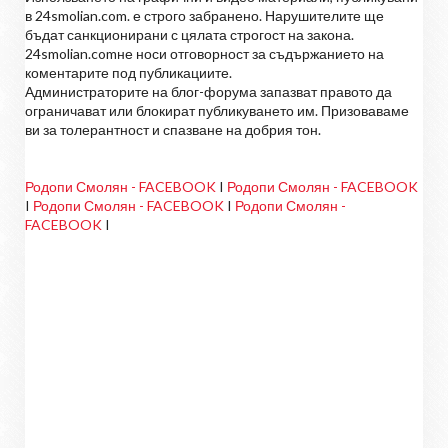
в 24smolian.com. е строго забранено. Нарушителите ще
бъдат санкционирани с цялата строгост на закона.
24smolian.comне носи отговорност за съдържанието на
коментарите под публикациите.
Администраторите на блог-форума запазват правото да
ограничават или блокират публикуването им. Призоваваме
ви за толерантност и спазване на добрия тон.
Родопи Смолян - FACEBOOK
I
Родопи Смолян - FACEBOOK
I
Родопи Смолян - FACEBOOK
I
Родопи Смолян -
FACEBOOK
I