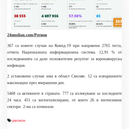
24smolian.com/Регион
367 са новите случаи на Ковид-19 при направени 2765 теста,
отчита Националната информационна система. 12,91 % от
изследванията са дали положителен резултат за коронавирусна
инфекция.
2 установени случаи има в област Смолян. 12 са извършените
ваксинации през вчерашния ден.
5468 са активните в страната. 777 са излекувани за последните
24 часа. 451 са хоспитализирани, от които 26 в интензивни
сектори. 2-ма са починали.
регион