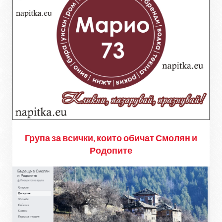
Група за всички, които обичат Смолян и
Родопите