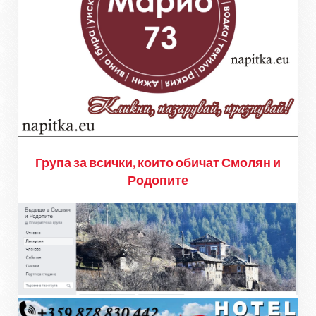
Група за всички, които обичат Смолян и
Родопите