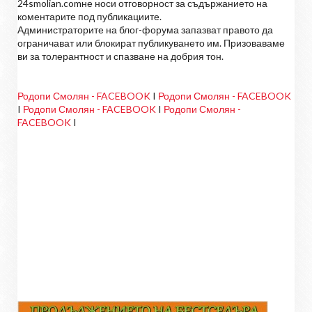
24smolian.comне носи отговорност за съдържанието на
коментарите под публикациите.
Администраторите на блог-форума запазват правото да
ограничават или блокират публикуването им. Призоваваме
ви за толерантност и спазване на добрия тон.
Родопи Смолян - FACEBOOK
I
Родопи Смолян - FACEBOOK
I
Родопи Смолян - FACEBOOK
I
Родопи Смолян -
FACEBOOK
I