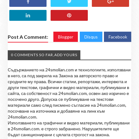
Post A Comment:
Blogger
Disqus
Facebook
0 COMMENTS SO FAR,ADD YOURS
Съдържанието на 24smolian.com и технологиите, използвани
в него, са под закрила на Закона за авторското право и
сродните му права. Всички статии, репортажи, интервюта и
други текстови, графични и видео материали, публикувани в
сайта, са собственост на 24smolian.com, освен ако изрично е
посочено друго. Допуска се публикуване на текстови
материали само след писмено съгласие на 24smolian.com,
посочване на източника и добавяне на линк към
24smolian.com.
Използването на графични и видео материали, публикувани
в 24smolian.com. е строго забранено. Нарушителите ще
бъдат санкционирани с цялата строгост на закона.