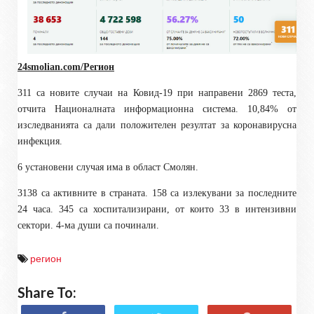
24smolian.com/Регион
311 са новите случаи на Ковид-19 при направени 2869 теста,
отчита Националната информационна система. 10,84% от
изследванията са дали положителен резултат за коронавирусна
инфекция.
6 установени случая има в област Смолян.
3138 са активните в страната. 158 са излекувани за последните
24 часа. 345 са хоспитализирани, от които 33 в интензивни
сектори. 4-ма души са починали.
регион
Share To: