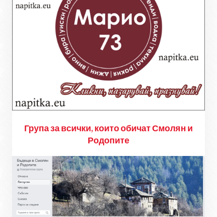
Група за всички, които обичат Смолян и
Родопите