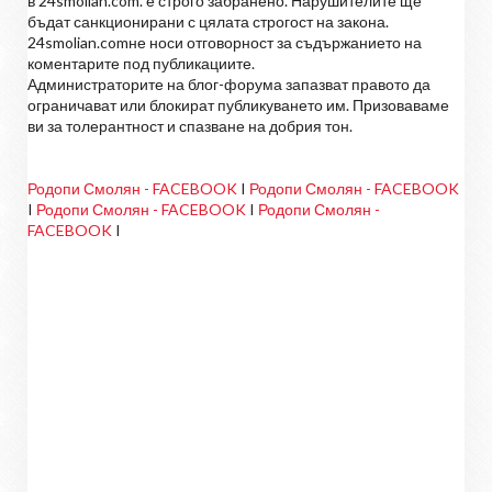
в 24smolian.com. е строго забранено. Нарушителите ще
бъдат санкционирани с цялата строгост на закона.
24smolian.comне носи отговорност за съдържанието на
коментарите под публикациите.
Администраторите на блог-форума запазват правото да
ограничават или блокират публикуването им. Призоваваме
ви за толерантност и спазване на добрия тон.
Родопи Смолян - FACEBOOK
I
Родопи Смолян - FACEBOOK
I
Родопи Смолян - FACEBOOK
I
Родопи Смолян -
FACEBOOK
I