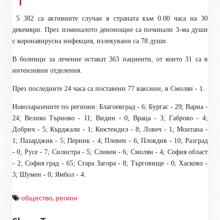
5 382 са активните случаи в страната към 0.00 часа на 30
декември. През изминалото денонощие са починали 3-ма души
с коронавирусна инфекция, излекувани са 78 души.
В болници за лечение остават 363 пациенти, от които 31 са в
интензивни отделения.
През последните 24 часа са поставени 77 ваксини, в Смолян - 1.
Новозаразените по региони: Благоевград - 6; Бургас - 29; Варна -
24; Велико Търново - 11; Видин - 0; Враца - 3; Габрово - 4;
Добрич - 5; Кърджали - 1; Кюстендил - 8; Ловеч - 1; Монтана -
1; Пазарджик - 5; Перник - 4; Плевен - 6; Пловдив - 10; Разград
- 0; Русе - 7; Силистра - 5; Сливен - 6; Смолян - 4; София област
- 2; София град - 65; Стара Загора - 8; Търговище - 0; Хасково -
3; Шумен - 0; Ямбол - 4.
общество
,
регион