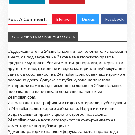
Post A Comment:
Blogger
Disqus
Facebook
0 COMMENTS SO FAR,ADD YOURS
Съдържанието на 24smolian.com и технологиите, използвани
в него, са под закрила на Закона за авторското право и
сродните му права. Всички статии, репортажи, интервюта и
други текстови, графични и видео материали, публикувани в
сайта, са собственост на 24smolian.com, освен ако изрично е
посочено друго. Допуска се публикуване на текстови
материали само след писмено съгласие на 24smolian.com,
посочване на източника и добавяне на линк към
24smolian.com.
Използването на графични и видео материали, публикувани
в 24smolian.com. е строго забранено. Нарушителите ще
бъдат санкционирани с цялата строгост на закона.
24smolian.comне носи отговорност за съдържанието на
коментарите под публикациите.
Администраторите на блог-форума запазват правото да