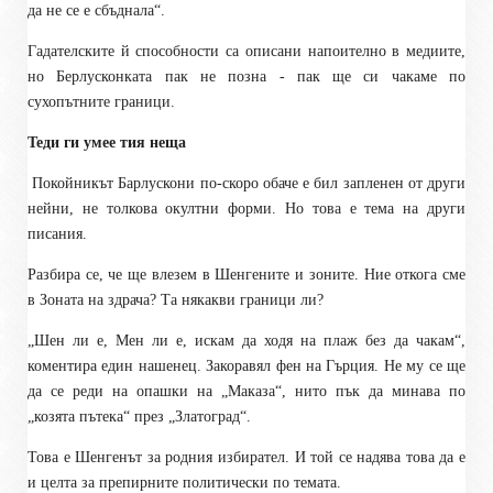
да не се е сбъднала“.
Гадателските й способности са описани напоително в медиите,
но Берлусконката пак не позна - пак ще си чакаме по
сухопътните граници.
Теди ги умее тия неща
Покойникът Барлускони по-скоро обаче е бил запленен от други
нейни, не толкова окултни форми. Но това е тема на други
писания.
Разбира се, че ще влезем в Шенгените и зоните. Ние откога сме
в Зоната на здрача? Та някакви граници ли?
„Шен ли е, Мен ли е, искам да ходя на плаж без да чакам“,
коментира един нашенец. Закоравял фен на Гърция. Не му се ще
да се реди на опашки на „Маказа“, нито пък да минава по
„козята пътека“ през „Златоград“.
Това е Шенгенът за родния избирател. И той се надява това да е
и целта за препирните политически по темата.