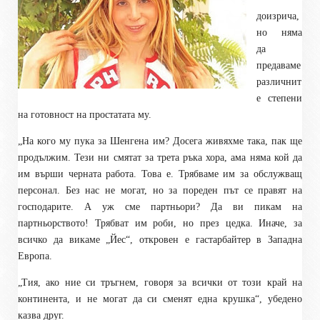
доизрича,
но няма
да
предаваме
различнит
е степени
на готовност на простатата му.
„На кого му пука за Шенгена им? Досега живяхме така, пак ще
продължим. Тези ни смятат за трета ръка хора, ама няма кой да
им върши черната работа. Това е. Трябваме им за обслужващ
персонал. Без нас не могат, но за пореден път се правят на
господарите. А уж сме партньори? Да ви пикам на
партньорството! Трябват им роби, но през цедка. Иначе, за
всичко да викаме „Йес“, откровен е гастарбайтер в Западна
Европа.
„Тия, ако ние си тръгнем, говоря за всички от този край на
континента, и не могат да си сменят една крушка“, убедено
казва друг.