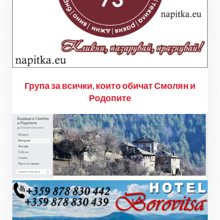
Група за всички, които обичат Смолян и
Родопите