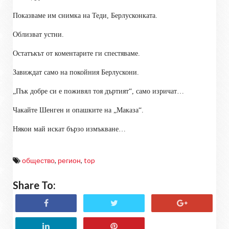
Показваме им снимка на Теди, Берлусконката.
Облизват устни.
Остатъкът от коментарите ги спестяваме.
Завиждат само на покойния Берлускони.
„Пък добре си е поживял тоя дъртият“, само изричат…
Чакайте Шенген и опашките на „Маказа“.
Някои май искат бързо измъкване…
общество
,
регион
,
top
Share To: