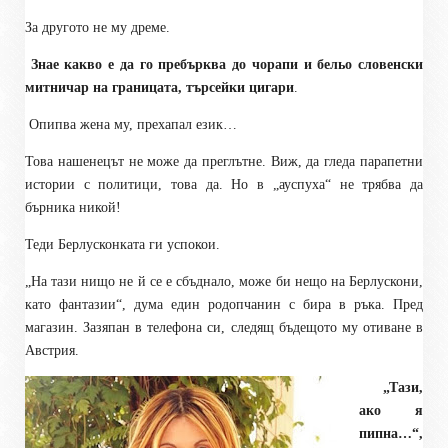
За другото не му дреме.
Знае какво е да го пребърква до чорапи и бельо словенски
митничар на границата, търсейки цигари
.
Опипва жена му, прехапал език…
Това нашенецът не може да преглътне. Виж, да гледа парапетни
истории с политици, това да. Но в „ауспуха“ не трябва да
бърника никой!
Теди Берлусконката ги успокои.
„На тази нищо не й се е сбъднало, може би нещо на Берлускони,
като фантазии“, дума един родопчанин с бира в ръка. Пред
магазин. Зазяпан в телефона си, следящ бъдещото му отиване в
Австрия.
„Тази,
ако я
пипна…“,