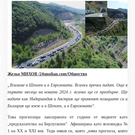
Жельо МИХОВ /24
smolian.com
/Общество
„Влизаме в Шенген и в Еврозоната. Всички пречки падат. Още в
първите месеци на новата 2024 г. всичко ще се преобърне. Ще
видите как Нидерландия и Австрия ще променят позициите си и
България ще влезе и в Шенген, и в Еврозоната“.
Това прогнозира лансираната от години от медиите като
„предсказателка на Берлускони“. Афиширана като ясновидка №
1 на ХХ и ХХI век. Теди някоя си, която „няма прогноза, която