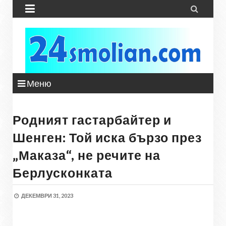


Меню
Родният гастарбайтер и
Шенген: Той иска бързо през
„Маказа“, не речите на
Берлусконката
ДЕКЕМВРИ 31, 2023