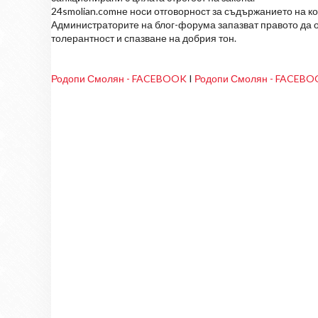
24smolian.comне носи отговорност за съдържанието на к
Администраторите на блог-форума запазват правото да о
толерантност и спазване на добрия тон.
Родопи Смолян - FACEBOOK
I
Родопи Смолян - FACEB