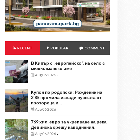
RECENT
POPULAR
COMMENT
В Кипър с „европейско“, на село с
мюсюлманско име
Aug 06 2026
-
Купон по родопски: Рожденик на
3,85 промила извади пушката от
прозореца и…
Aug 06 2026
-
769 хил. евро за укрепване на река
Девинска срещу наводнения!
Aug 06 2026
-