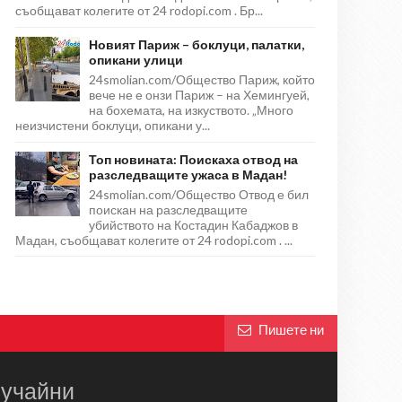
съобщават колегите от 24 rodopi.com . Бр...
Новият Париж – боклуци, палатки,
опикани улици
24smolian.com/Общество Париж, който
вече не е онзи Париж – на Хемингуей,
на бохемата, на изкуството. „Много
неизчистени боклуци, опикани у...
Топ новината: Поискаха отвод на
разследващите ужаса в Мадан!
24smolian.com/Общество Отвод е бил
поискан на разследващите
убийството на Костадин Кабаджов в
Мадан, съобщават колегите от 24 rodopi.com . ...
Пишете ни
учайни