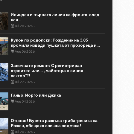
Илинден и първата линия на фронта, след
нея…
Jul 20 2026
-
Купон по родопски: Рожденик на 3,85
промила извади пушката от прозореца и…
Aug 06 2026
-
Започвате ремонт: С регистриран
строител или… „майстора в сивия
сектор“?!
Jul 27 2026
-
Ганьо, Йорго или Джика
Aug 04 2026
-
Отново! Бурята разкъса трибагреника на
Рожен, обещаха спешна подмяна!
Jul 20 2026
-