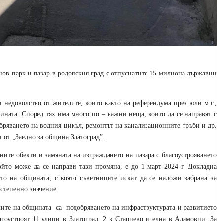
нов парк и пазар в родопския град
с отпуснатите 15 милиона държавни
и недоволство от
жителите
, които както на референдума през юли
м.г.
,
бщината. Според тях има много по – важни неща, които да се направят с
обряването на водния цикъл, ремонтът на канализационните тръби и др.
 от „Заедно за община Златоград”.
ните обекти и замяната на изграждането на пазара с благоустрояването
който може да се направи тази промяна
,
е до 1 март 2024
г. Докладна
то на общината, с която съветниците искат да се наложи забрана за
востепенно значение
.
лите на общината
са
подобряването на инфраструктурата и развитието
агоустроят 11 улици в Златоград, 2 в Старцево и
една
в Аламовци. За