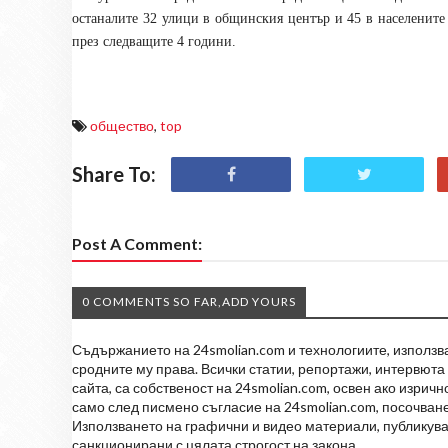
останалите 32 улици в общинския център и 45 в населените 
през следващите 4 години.
общество
,
top
Share To:
Post A Comment:
0 COMMENTS SO FAR,ADD YOURS
Съдържанието на 24smolian.com и технологиите, използван
сродните му права. Всички статии, репортажи, интервюта 
сайта, са собственост на 24smolian.com, освен ако изрич
само след писмено съгласие на 24smolian.com, посочване
Използването на графични и видео материали, публикува
санкционирани с цялата строгост на закона.