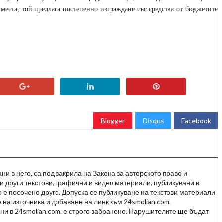
места, той предлага постепенно изграждане със средства от бюджетите
Blogger
Disqus
Facebook
и в него, са под закрила на Закона за авторското право и
и други текстови, графични и видео материали, публикувани в
но е посочено друго. Допуска се публикуване на текстови материали
 на източника и добавяне на линк към 24smolian.com.
ни в 24smolian.com. е строго забранено. Нарушителите ще бъдат