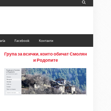

aria
Facebook
Контакти
Група за всички, които обичат Смолян
и Родопите