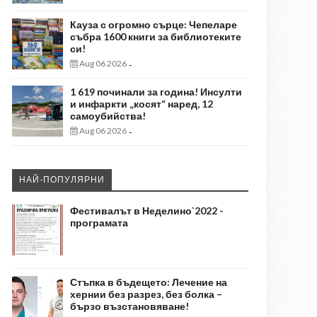
Кауза с огромно сърце: Чепеларе
събра 1600 книги за библиотеките
си!
Aug 06 2026
-
1 619 починали за година! Инсулти
и инфаркти „косят“ наред, 12
самоубийства!
Aug 06 2026
-
НАЙ-ПОПУЛЯРНИ
Фестивалът в Неделино`2022 -
програмата
Стъпка в бъдещето: Лечение на
хернии без разрез, без болка –
бързо възстановяване!