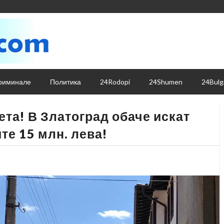
риминале
Политика
24Rodopi
24Shumen
24Bulg
мета! В Златоград обаче искат
те 15 млн. лева!