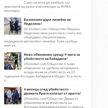
Само не мога да разбера, що
дивотиите на разни комплексари за ФИФА
конспира...
Бизнесмен дари линейка на
Неделино!
24 smolian.com / Общество Община
Неделино вече разполага с напълно
оборудван специализиран
медицински автомобил-линейка. Това съобщи
кметът...
Ново обвинение срещу 4-мата за
убийството на Кабаджов!
24smolian.com/Общество С ново
обвинение се сдобиха четиримата
млади мъже за убийството на 23-
годишния Костадин Кабаджов в Мадан. То е било
п...
6 месеца след убийството -
двамата братя излизат от ареста!
24smolian.com/Общество Двама от
обвиняемите за убийството на
Костадин Кабаджов излизат от ареста,