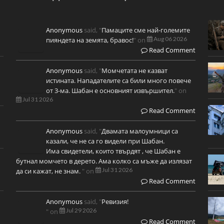
Anonymous
said, "
Памаците сме най-големите
Aug 06 2026
пияндета на земята, бравос!
" on
Read Comment
Anonymous
said, "
Момчетата не казват
истината. Нападателите са били много повече
от 3-ма. Шабан е основният извършител.
" on
Jul 31 2026
Read Comment
Anonymous
said, "
Двамата малоумници са
казали, че не са го видели при Шабан.
Има свидетели, които твърдят , че Шабан е
бутнал момчето в дерето. Ама колко са мъже да излязат
Jul 31 2026
да си кажат, не знам.
" on
Read Comment
Anonymous
said, "
Ревизия!
Jul 29 2026
" on
Read Comment