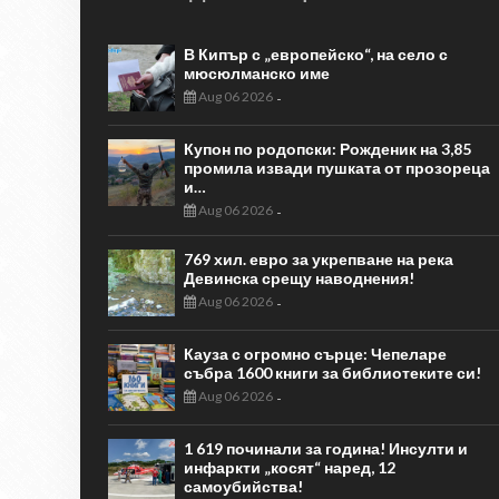
В Кипър с „европейско“, на село с
мюсюлманско име
Aug 06 2026
-
Купон по родопски: Рожденик на 3,85
промила извади пушката от прозореца
и…
Aug 06 2026
-
769 хил. евро за укрепване на река
Девинска срещу наводнения!
Aug 06 2026
-
Кауза с огромно сърце: Чепеларе
събра 1600 книги за библиотеките си!
Aug 06 2026
-
1 619 починали за година! Инсулти и
инфаркти „косят“ наред, 12
самоубийства!