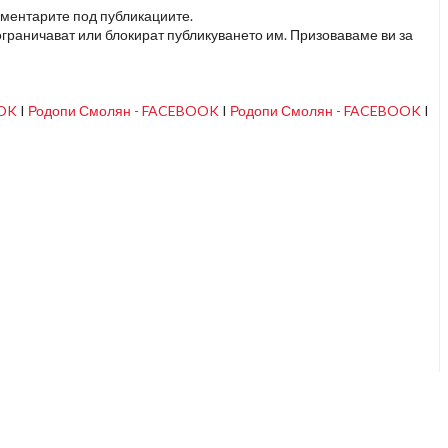
оментарите под публикациите.
граничават или блокират публикуването им. Призоваваме ви за
OOK
I
Родопи Смолян - FACEBOOK
I
Родопи Смолян - FACEBOOK
I