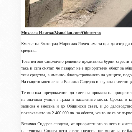
Михаела Илиева/24smolian.com/Общество
К
метът на Златоград Мирослав Янчев има за цел да изгради 
средства
.
Това негово самолично решение предизвика бурни страсти 
така и сега смятат, че пазарът не е приоритетен обект за о
тези средства, а именно- благоустрояването на улиците, под
На същото мнение са и Величко Сидеров и групата съветници
Т
е внесоха
предложение
до кмета за промяна на приоритет
на значими улици в града и населените места. Срокът, в 
записка е внесена и до Общински съвет, и до деловодство
похарчването на
2 400 000 лв. за обекти
, които не са от пър
Величко Сидеров сподели, че приоритетното за него и жите
на туризма. Според него с тези средства ще могат да се бл