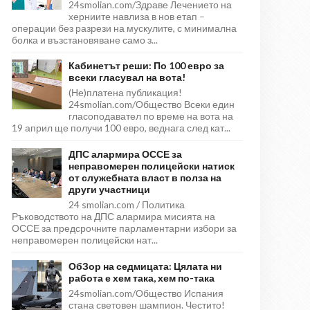
24smolian.com/Здраве Лечението на
херниите навлиза в нов етап –
операции без разрези на мускулите, с минимална
болка и възстановяване само з...
Кабинетът реши: По 100 евро за
всеки гласувал на вота!
(Не)платена публикация!
24smolian.com/Общество Всеки един
гласоподавател по време на вота на
19 април ще получи 100 евро, веднага след кат...
ДПС алармира ОССЕ за
неправомерен полицейски натиск
от служебната власт в полза на
други участници
24 smolian.com / Политика
Ръководството на ДПС алармира мисията на
ОССЕ за предсрочните парламентарни избори за
неправомерен полицейски нат...
ОбЗор на седмицата: Цялата ни
работа е хем така, хем по-така
24smolian.com/Общество Испания
стана световен шампион. Честито!