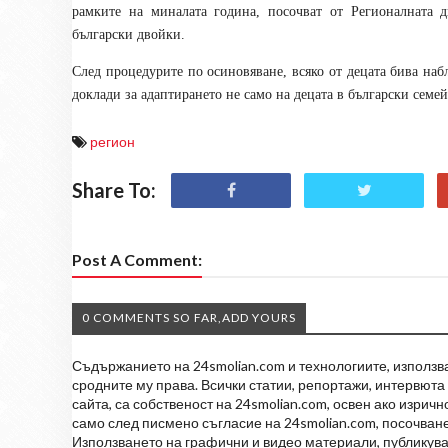
рамките на миналата година, посочват от Регионалната 
български двойки.
След процедурите по осиновяване, всяко от децата бива на
доклади за адаптирането не само на децата в български семейс
регион
Share To:
Post A Comment:
0 COMMENTS SO FAR,ADD YOURS
Съдържанието на 24smolian.com и технологиите, използван
сродните му права. Всички статии, репортажи, интервюта 
сайта, са собственост на 24smolian.com, освен ако изрич
само след писмено съгласие на 24smolian.com, посочване
Използването на графични и видео материали, публикува