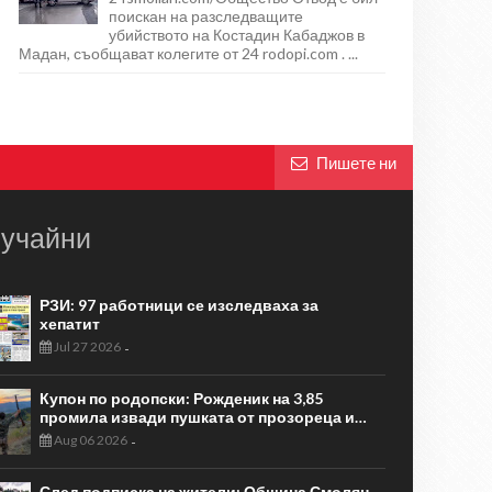
поискан на разследващите
убийството на Костадин Кабаджов в
Мадан, съобщават колегите от 24 rodopi.com . ...
Пишете ни
учайни
РЗИ: 97 работници се изследваха за
хепатит
Jul 27 2026
-
Купон по родопски: Рожденик на 3,85
промила извади пушката от прозореца и…
Aug 06 2026
-
След подписка на жители: Община Смолян