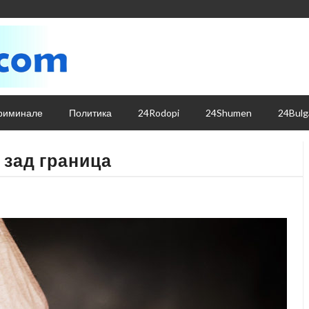
риминале
Политика
24Rodopi
24Shumen
24Bulg
 зад граница