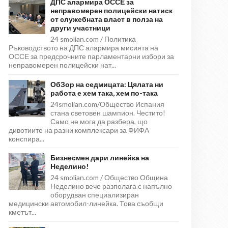
ДПС алармира ОССЕ за
неправомерен полицейски натиск
от служебната власт в полза на
други участници
24 smolian.com / Политика
Ръководството на ДПС алармира мисията на
ОССЕ за предсрочните парламентарни избори за
неправомерен полицейски нат...
ОбЗор на седмицата: Цялата ни
работа е хем така, хем по-така
24smolian.com/Общество Испания
стана световен шампион. Честито!
Само не мога да разбера, що
дивотиите на разни комплексари за ФИФА
конспира...
Бизнесмен дари линейка на
Неделино!
24 smolian.com / Общество Община
Неделино вече разполага с напълно
оборудван специализиран
медицински автомобил-линейка. Това съобщи
кметът...