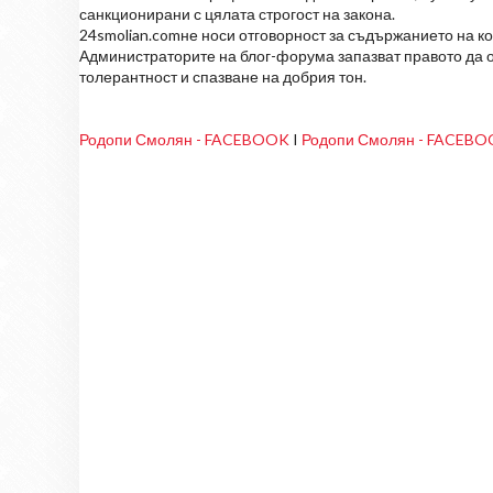
санкционирани с цялата строгост на закона.
24smolian.comне носи отговорност за съдържанието на к
Администраторите на блог-форума запазват правото да о
толерантност и спазване на добрия тон.
Родопи Смолян - FACEBOOK
I
Родопи Смолян - FACEB