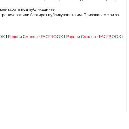
оментарите под публикациите.
граничават или блокират публикуването им. Призоваваме ви за
OOK
I
Родопи Смолян - FACEBOOK
I
Родопи Смолян - FACEBOOK
I