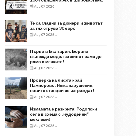
Aug 07 2026
-
Те са гладни за дюнери и животът
за тях струва 30 евро
Aug 07 2026
-
Първо в България: Борино
въвежда модел за живот рамо до
рамо с мечките!
Aug 07 2026
-
Проверка на лифта край
Пампорово: Няма нарушения,
новите станции се изграждат!
Aug 07 2026
-
Измамата е разкрита: Родопски
села в схема с „чудодейни“
мехлеми!
Aug 07 2026
-