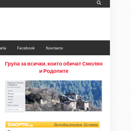

aria
Facebook
Контакти
Група за всички, които обичат Смолян
и Родопите