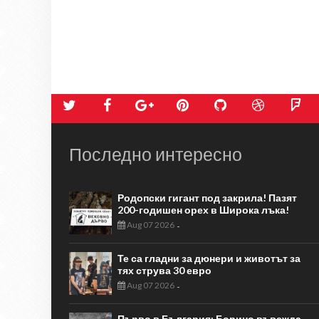
Последно интересно
Родопски гигант под закрила! Пазят
200-годишен орех в Широка лъка!
Aug 07 2026
-
Те са гладни за дюнери и животът за
тях струва 30 евро
Aug 07 2026
-
Първо в България: Борино въвежда