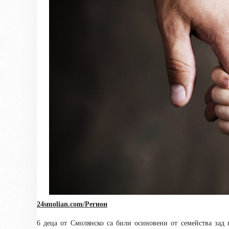
24smolian.com/Регион
6 деца от Смолянско са били осиновени от семейства зад