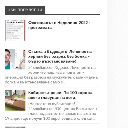
НАЙ-ПОПУЛЯРНИ
Фестивалът в Неделино`2022 -
програмата
Стъпка в бъдещето: Лечение на
хернии без разрез, без болка –
бързо възстановяване!
24smolian.com/Здраве Лечението на
херниите навлиза в нов етап –
операции без разрези на мускулите, с минимална
болка и възстановяване само з...
Кабинетът реши: По 100 евро за
всеки гласувал на вота!
(Не)платена публикация!
24smolian.com/Общество Всеки един
гласоподавател по време на вота на
19 април ще получи 100 евро, веднага след кат...