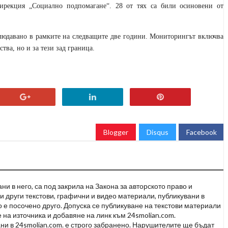
дирекция „Социално подпомагане“. 28 от тях са били осиновени от
блюдавано в рамките на следващите две години. Мониторингът включва
тва, но и за тези зад граница.
Blogger
Disqus
Facebook
и в него, са под закрила на Закона за авторското право и
и други текстови, графични и видео материали, публикувани в
но е посочено друго. Допуска се публикуване на текстови материали
 на източника и добавяне на линк към 24smolian.com.
ни в 24smolian.com. е строго забранено. Нарушителите ще бъдат