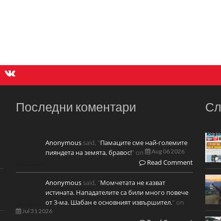
Последни коментари
Сл
Anonymous
said, "
Памаците сме най-големите
Aug 06 2026
пияндета на земята, бравос!
" on
Read Comment
Anonymous
said, "
Момчетата не казват
истината. Нападателите са били много повече
от 3-ма. Шабан е основният извършител.
" on
Jul 31 2026