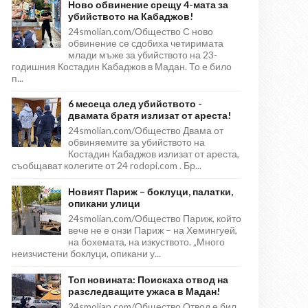
Ново обвинение срещу 4-мата за
убийството на Кабаджов!
24smolian.com/Общество С ново
обвинение се сдобиха четиримата
млади мъже за убийството на 23-
годишния Костадин Кабаджов в Мадан. То е било
п...
6 месеца след убийството -
двамата братя излизат от ареста!
24smolian.com/Общество Двама от
обвиняемите за убийството на
Костадин Кабаджов излизат от ареста,
съобщават колегите от 24 rodopi.com . Бр...
Новият Париж – боклуци, палатки,
опикани улици
24smolian.com/Общество Париж, който
вече не е онзи Париж – на Хемингуей,
на бохемата, на изкуството. „Много
неизчистени боклуци, опикани у...
Топ новината: Поискаха отвод на
разследващите ужаса в Мадан!
24smolian.com/Общество Отвод е бил