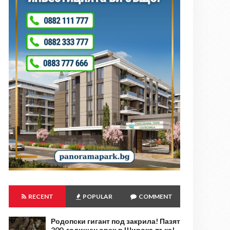
RECENT
POPULAR
COMMENT
Родопски гигант под закрила! Пазят
200-годишен орех в Широка лъка!