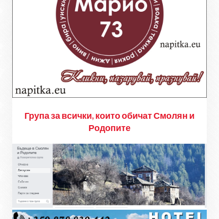
Група за всички, които обичат Смолян и
Родопите