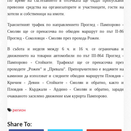
По време на състезанието в отсечката ще бъдат пропускани
превозни средства на организаторите и участниците, гости на
хотели и собственици на имоти.
Транзитният трафик по направлението Проглед - Пампорово -
Смолян ще се пренасочва по обходен маршрут по път II-86
Проглед - Соколовци - Смолян през прохода Рожен.
В събота и неделя между 6 ч. и 16 ч. се ограничава и
движението на товарни автомобили по път III-864 Проглед -
Пампорово - Стойките. Трафикът ще се пренасочва през
проходите „Рожен“ и „Превала“. Препоръчително е водачите на
камиони да използват и следните обходни маршрути Пловдив -
Кричим - Девин - Стойките - Смолян и обратно, както и
Пловдив - Кърджали - Ардино - Смолян и обратно, заради
очакваното засилено движение към курорта Пампорово.
регион
Share To: