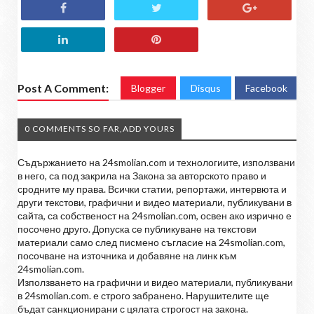
Post A Comment:
Blogger
Disqus
Facebook
0 COMMENTS SO FAR,ADD YOURS
Съдържанието на 24smolian.com и технологиите, използвани
в него, са под закрила на Закона за авторското право и
сродните му права. Всички статии, репортажи, интервюта и
други текстови, графични и видео материали, публикувани в
сайта, са собственост на 24smolian.com, освен ако изрично е
посочено друго. Допуска се публикуване на текстови
материали само след писмено съгласие на 24smolian.com,
посочване на източника и добавяне на линк към
24smolian.com.
Използването на графични и видео материали, публикувани
в 24smolian.com. е строго забранено. Нарушителите ще
бъдат санкционирани с цялата строгост на закона.