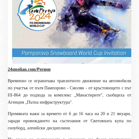
24smolian.com/Регион
Временно се ограничава транзитното движение на автомобили
по участък от пътя Пампорово - Смолян - от кръстовището с път
III-864 до подхода за комплекс „Манастирите“, съобщиха от
Агенция „Пътна инфраструктура“.
Промяната важи за времето от 6 до 16 часа на 20 и 21 януари,
заради провеждането на състезания от Световната купа по
сноуборд, алпийски дисциплини.