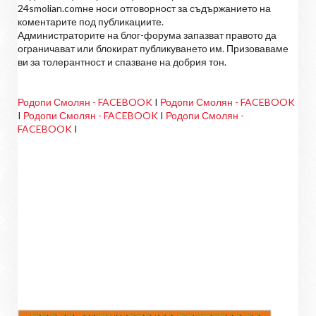
24smolian.comне носи отговорност за съдържанието на
коментарите под публикациите.
Администраторите на блог-форума запазват правото да
ограничават или блокират публикуването им. Призоваваме
ви за толерантност и спазване на добрия тон.
Родопи Смолян - FACEBOOK
I
Родопи Смолян - FACEBOOK
I
Родопи Смолян - FACEBOOK
I
Родопи Смолян -
FACEBOOK
I