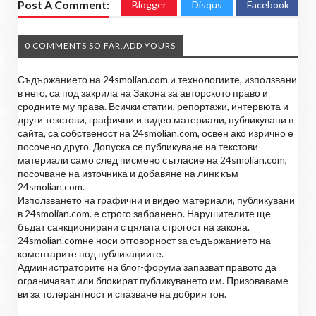
Post A Comment:
Blogger
Disqus
Facebook
0 COMMENTS SO FAR,ADD YOURS
Съдържанието на 24smolian.com и технологиите, използвани
в него, са под закрила на Закона за авторското право и
сродните му права. Всички статии, репортажи, интервюта и
други текстови, графични и видео материали, публикувани в
сайта, са собственост на 24smolian.com, освен ако изрично е
посочено друго. Допуска се публикуване на текстови
материали само след писмено съгласие на 24smolian.com,
посочване на източника и добавяне на линк към
24smolian.com.
Използването на графични и видео материали, публикувани
в 24smolian.com. е строго забранено. Нарушителите ще
бъдат санкционирани с цялата строгост на закона.
24smolian.comне носи отговорност за съдържанието на
коментарите под публикациите.
Администраторите на блог-форума запазват правото да
ограничават или блокират публикуването им. Призоваваме
ви за толерантност и спазване на добрия тон.