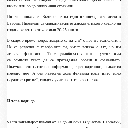
книги или общо близо 4000 страници.
По този показател България е на едно от последните места в
Европа. Първенци са скандинавските държави, където средно на
година човек протича около 20-25 книги.
В същото време подрастващите са на „ти“ с новите технологии.
Не се разделят с телефоните си, умеят всичко с тях, но им
липсва… фантазията. „Тя се придобива с книгите, с умението да
се осмисля текст, да се пресъздават образи в съзнанието.
Получаването наготово информация, чрез картинки, осакатява
именно нея. А без известна доза фантазия няма нито едно
научно откритие“, споделя учител със сериозен стаж.
И това води до…
Чалга конвейерът вземал от 12 до 40 бона за участие. Салфетки,