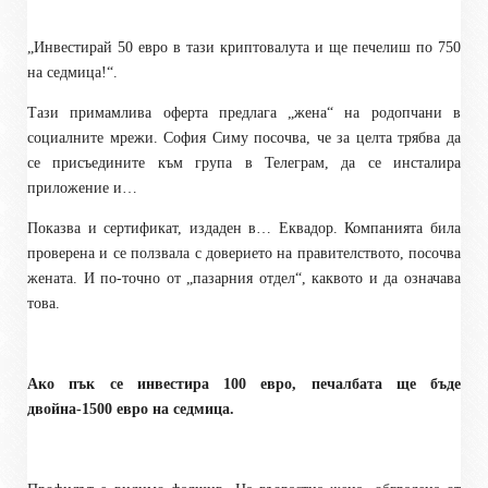
„Инвестирай 50 евро в тази криптовалута и ще печелиш по 750
на седмица!“.
Тази примамлива оферта предлага „жена“ на родопчани в
социалните мрежи. София Симу посочва, че за целта трябва да
се присъедините към група в Телеграм, да се инсталира
приложение и…
Показва и сертификат, издаден в… Еквадор. Компанията била
проверена и се ползвала с доверието на правителството, посочва
жената. И по-точно от „пазарния отдел“, каквото и да означава
това.
Ако пък се инвестира 100 евро, печалбата ще бъде
двойна-1500 евро на седмица.