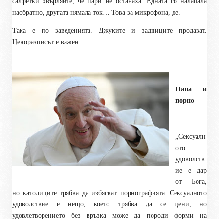
салфетки хвърляйте, че пари не останаха. Едната го налапала
наобратно, другата нямала ток… Това за микрофона, де.
Така е по заведенията. Джуките и задниците продават.
Ценоразписът е важен.
Папа и
порно
„Сексуалн
ото
удоволств
ие е дар
от Бога,
но католиците трябва да избягват порнографията. Сексуалното
удоволствие е нещо, което трябва да се цени, но
удовлетворението без връзка може да породи форми на