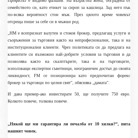
Профилът е видимо фалшив. На възрастна жена, обградена от
семейството си, като етикет за сироп за кашлица. Зад него пък
по-всяка вероятност стои мъж. През цялото време човекът
отсреща пише за себе си в мъжки род.
„НМ е всепризнат валутен и стоков брокер, предлагащ услуги и
съоръжения за търговия както на непрофесионални, така и на
институционални клиенти. Чрез политиката си да предлага на
клиентите си възможно най-добрите условия за търговия и да
позволява както на скалптърите, така и на търговците,
използващи експертни съветници, неограничен достъп до своята
ликвидност, FM се позиционира като предпочитан форекс
брокер за търговци по целия свят“, обяснява „дамата“.
И дава пример-ако инвестирате 50, ще получите 750 евро.
Колкото повече, толкова повече.
„Някой ще ми гарантира ли печалба от 10 хилки?“, пита
нашият човек.