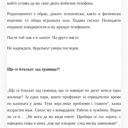
който успява да му свие двата мобилни телефона.
Родопчанинът е обран, докато психически, както и физически
впрочем, го обира игралната зала. Подава сигнал. Полицаите
откриват извършителя и му връщат телефоните..
После той пак е в залите. На друго място.
Не надеждата, будалъкът умира последен.
Що се блъскат зад граница?!
„Що се блъскат зад граница, що се навират по десет коча в едно
жилище? За едни пари, които профукват за отрицателно време
по казината у дома. Тези хора имат проблеми с главите“, казва
възрастен мъж. Синът му е комарджия. Работи в чужбина. Върне
ли се и… „Не мога да му видя очите. Прибира се със зората, с
наведена глава и вика „пак ще изкарам, след месец заминавам“.