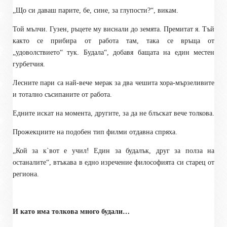
„Що си даваш парите, бе, сине, за глупости?“, викам.
Той мълчи. Гузен, ръцете му виснали до земята. Премитат я. Тъй
както се прибира от работа там, така се връща от
„удоволствието“ тук. Будала“, добавя бащата на един местен
гурбетчия.
Лесните пари са най-вече мерак за два чешита хора-мързеливите
и тотално съсипаните от работа.
Едните искат на момента, другите, за да не блъскат вече толкова.
Прожекциите на подобен тип филми отдавна спряха.
„Кой за к`вот е учил! Един за будалък, друг за полза на
останалите“, втъкава в едно изречение философията си старец от
региона.
И като има толкова много будали…