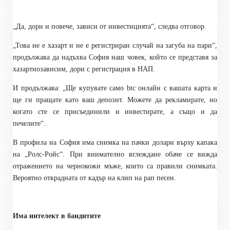
„Да, дори и повече, зависи от инвестицията“, следва отговор.
„Това не е хазарт и не е регистриран случай на загуба на пари“,
продължава да надъхва София наш човек, който се представя за
хазартнозависим, дори с регистрация в НАП.
И продължава: „Ще купувате само btc онлайн с вашата карта и
ще ги пращате като ваш депозит. Можете да рекламирате, но
когато сте се присъединили и инвестирате, а също и да
печелите“.
В профила на София има снимка на пачки долари върху капака
на „Ролс-Ройс“. При внимателно вглеждане обаче се вижда
отражението на чернокожи мъже, които са правили снимката.
Вероятно открадната от кадър на клип на рап песен.
Има интелект в бандитите