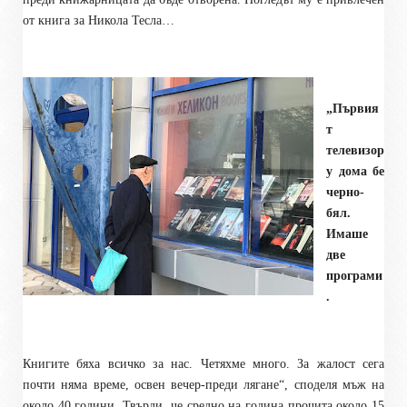
от книга за Никола Тесла…
„Първия
т
телевизор
у дома бе
черно-
бял.
Имаше
две
програми
.
Книгите бяха всичко за нас. Четяхме много. За жалост сега
почти няма време, освен вечер-преди лягане“, споделя мъж на
около 40 години. Твърди, че средно на година прочита около 15