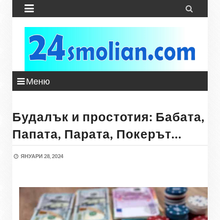


Меню
Будалък и простотия: Бабата,
Папата, Парата, Покерът…
ЯНУАРИ 28, 2024