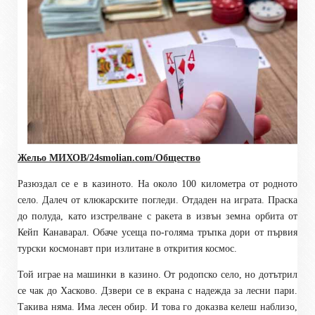
Жельо МИХОВ/
24smolian.com
/Общество
Разюздал се е в казиното. На около 100 километра от родното
село. Далеч от клюкарските погледи. Отдаден на играта. Праска
до полуда, като изстрелване с ракета в извън земна орбита от
Кейп Канаварал. Обаче усеща по-голяма тръпка дори от първия
турски космонавт при излитане в открития космос.
Той играе на машинки в казино. От родопско село, но дотътрил
се чак до Хасково. Дзвери се в екрана с надежда за лесни пари.
Такива няма. Има лесен обир. И това го доказва келеш наблизо,