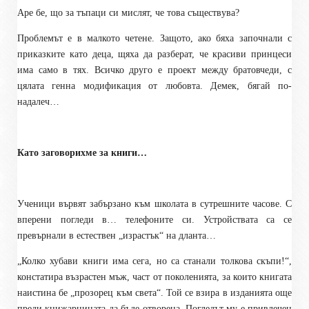
Аре бе, що за тъпаци си мислят, че това съществува?
Проблемът е в малкото четене. Защото, ако бяха започнали с
приказките като деца, щяха да разберат, че красиви принцеси
има само в тях. Всичко друго е проект между братовчеди, с
цялата генна модификация от любовта. Демек, бягай по-
надалеч…
Като заговорихме за книги…
Ученици вървят забързано към школата в сутрешните часове. С
вперени погледи в… телефоните си. Устройствата са се
превърнали в естествен „израстък“ на дланта…
„Колко хубави книги има сега, но са станали толкова скъпи!“,
констатира възрастен мъж, част от поколенията, за които книгата
наистина бе „прозорец към света“. Той се взира в изданията още
преди книжарницата да бъде отворена. Погледът му е привлечен