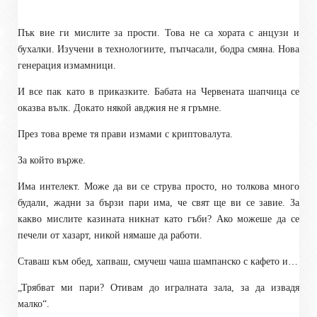
Пък вие ги мислите за прости. Това не са хората с анцузи и
бухалки. Изучени в технологиите, пъпчасали, бодра смяна. Нова
генерация измамници.
И все пак като в приказките. Бабата на Червената шапчица се
оказва вълк. Докато някой авджия не я гръмне.
През това време тя прави измами с криптовалута.
За който върже.
Има интелект. Може да ви се струва просто, но толкова много
будали, жадни за бързи пари има, че свят ще ви се завие. За
какво мислите казината никнат като гъби? Ако можеше да се
печели от хазарт, никой нямаше да работи.
Ставаш към обед, хапваш, смучеш чаша шампанско с кафето и…
„Трябват ми пари? Отивам до игралната зала, за да извадя
малко“.