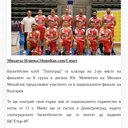
Михаела Илиева/24smolian.com/Спорт
Баскетболен клуб ”Златоград” се класира на 2-ро място на
финалите на Б група в регион Юг. Момчетата на Михаил
Михайлов продължават участието си в националните финали на
България.
Те ще изиграят своя първи мач от националното първенство в
петък от 13 ч. Мачът ще се състои в Димитровград, където
златоградските баскетболисти ще се опитат да надвият
БК"Етър-49".