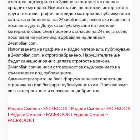
в него, са под закрила на Закона за авторското право и
сродните му права. Всички статии, репортажи, интервюта и
други текстови, графични и видео материали, публикувани в
сайта, са собственост на 24smolian.com, освен ако изрично е
посочено друго. Допуска се публикуване на текстови
материали само след писмено съгласие на 24smolian.com,
посочване на източника и добавяне на линк към
24smolian.com.
Използването на графични и видео материали, публикувани
в 24smolian.com. е строго забранено. Нарушителите ще
бъдат санкционирани с цялата строгост на закона.
24smolian.comне носи отговорност за съдържанието на
коментарите под публикациите.
Администраторите на блог-форума запазват правото да
ограничават или блокират публикуването им. Призоваваме
ви за толерантност и спазване на добрия тон.
Родопи Смолян - FACEBOOK
I
Родопи Смолян - FACEBOOK
I
Родопи Смолян - FACEBOOK
I
Родопи Смолян -
FACEBOOK
I