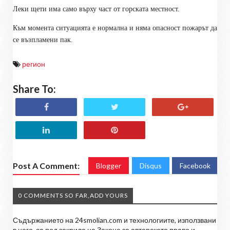
Леки щети има само върху част от горската местност.
Към момента ситуацията е нормална и няма опасност пожарът да
се възпламени пак.
регион
Share To:
Post A Comment:
Blogger
Disqus
Facebook
0 COMMENTS SO FAR,ADD YOURS
Съдържанието на 24smolian.com и технологиите, използвани
в него, са под закрила на Закона за авторското право и