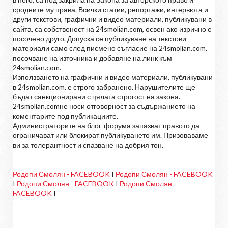
сродните му права. Всички статии, репортажи, интервюта и
други текстови, графични и видео материали, публикувани в
сайта, са собственост на 24smolian.com, освен ако изрично е
посочено друго. Допуска се публикуване на текстови
материали само след писмено съгласие на 24smolian.com,
посочване на източника и добавяне на линк към
24smolian.com.
Използването на графични и видео материали, публикувани
в 24smolian.com. е строго забранено. Нарушителите ще
бъдат санкционирани с цялата строгост на закона.
24smolian.comне носи отговорност за съдържанието на
коментарите под публикациите.
Администраторите на блог-форума запазват правото да
ограничават или блокират публикуването им. Призоваваме
ви за толерантност и спазване на добрия тон.
Родопи Смолян - FACEBOOK
I
Родопи Смолян - FACEBOOK
I
Родопи Смолян - FACEBOOK
I
Родопи Смолян -
FACEBOOK
I