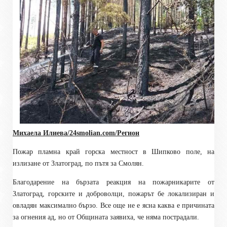
Михаела Илиева/24smolian.com/Регион
Пожар пламна край горска местност в Шипково поле, на
излизане от Златоград, по пътя за Смолян.
Благодарение на бързата реакция на пожарникарите от
Златоград,
горските
и доброволци, пожарът бе локализиран и
овладян максимално бързо. Все още не е ясна каква е причината
за огнения ад, но от Общината заявиха, че няма пострадали.