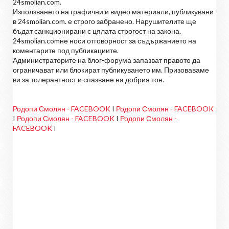
24smolian.com.
Използването на графични и видео материали, публикувани
в 24smolian.com. е строго забранено. Нарушителите ще
бъдат санкционирани с цялата строгост на закона.
24smolian.comне носи отговорност за съдържанието на
коментарите под публикациите.
Администраторите на блог-форума запазват правото да
ограничават или блокират публикуването им. Призоваваме
ви за толерантност и спазване на добрия тон.
Родопи Смолян - FACEBOOK
I
Родопи Смолян - FACEBOOK
I
Родопи Смолян - FACEBOOK
I
Родопи Смолян -
FACEBOOK
I