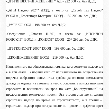
-„ПЪТИНВЕСТ-ИНЖЕНЕРИНГ“ АД - 222 000 лв. без ДДС;
-„АПИ Надзор 2024“ ДЗЗД, в което са: „Строй Тех Надзор“
ЕООД и „Геоекспорт България“ ЕООД - 159 200 лв. без ДДС;
-„РУТЕКС“ ООД - 198 800 лв. без ДДС;
-Обединение „Смолян II-86“, в което са: „ИПСИЛОН
КОНСУЛТ“ ЕООД и „КОНЗОЛ“ ЕООД - 267 295 лв. без ДДС;
-„ПЪТКОНСУЛТ 2000“ ЕООД - 199 600 лв. без ДДС;
-„ЕКОИНЖЕНЕРИНГ ЕООД - 219 000 лв. без ДДС.
Изпълнението на обществената поръчка за строителен надзор ще
е в три етапа. В първия етап от изпълнението на обществената
поръчка избраният изпълнител трябва да изготви комплексен
доклад за оценка на съответствието с основните изисквания към
строежите и технически контрол по част „Конструктивна“ на
предоставения технически проект. Във втория етап ще упражни
строителен надзор по време на строителството, а в третия –
строителен надзор при отстраняване на проявени дефекти през