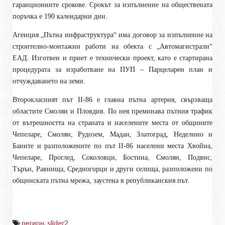
гаранционните срокове. Срокът за изпълнение на обществената
поръчка е 190 календарни дни.
Агенция „Пътна инфраструктура“ има договор за изпълнение на
строително-монтажни работи на обекта с „Автомагистрали“
ЕАД. Изготвен и приет е технически проект, като е стартирана
процедурата за изработване на ПУП – Парцеларен план и
отчуждаването на земи.
Второкласният път II-86 е главна пътна артерия, свързваща
областите Смолян и Пловдив. По нея преминава пътния трафик
от вътрешността на страната и населените места от общините
Чепеларе, Смолян, Рудозем, Мадан, Златоград, Неделино и
Баните и разположените по път II-86 населени места Хвойна,
Чепеларе, Проглед, Соколовци, Бостина, Смолян, Подвис,
Търън, Равнища, Средногорци и други селища, разположени по
общинската пътна мрежа, заустена в републиканския път.
регион
,
slider2