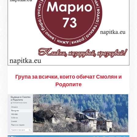
Група за всички, които обичат Смолян и
Родопите