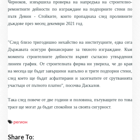
Черноков, извършиха проверка на напредъка на строително-
ремонтните дейности по изграждане на подпорните стени по
пътя Девин - Стойките, които пропаднаха след проливните
дъждове през месец декември 2021 год.
"След близо тригодишно нехайство на институциите, едва сега
Държавата осигури финансиране за тяхното изграждане. Към
момента строителните дейности вървят съгласно утвърдения
линеен график. От строителната фирма ни увериха, че до края
на месеца ще бъдат завършени напълно и трите подпорни стени,
след което ще бъдат асфалтирани и засегнатите от срутванията
участъци от пътното платно“, посочва Даскалов.
Така след повече от две години и половина, пътуващите по това
трасе ще могат да бъдат спокойни за своята сигурност.
регион
Share To: