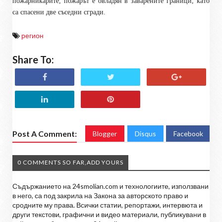
пожарникарите, пожарът е овладян в заварените граници, като
са спасени две съседни сгради.
регион
Share To:
Post A Comment:
Blogger
Disqus
Facebook
0 COMMENTS SO FAR,ADD YOURS
Съдържанието на 24smolian.com и технологиите, използвани
в него, са под закрила на Закона за авторското право и
сродните му права. Всички статии, репортажи, интервюта и
други текстови, графични и видео материали, публикувани в