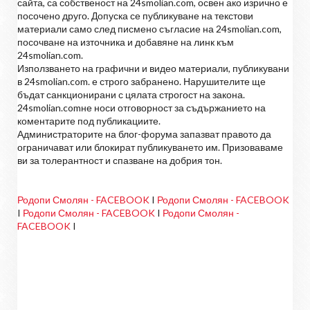
сайта, са собственост на 24smolian.com, освен ако изрично е
посочено друго. Допуска се публикуване на текстови
материали само след писмено съгласие на 24smolian.com,
посочване на източника и добавяне на линк към
24smolian.com.
Използването на графични и видео материали, публикувани
в 24smolian.com. е строго забранено. Нарушителите ще
бъдат санкционирани с цялата строгост на закона.
24smolian.comне носи отговорност за съдържанието на
коментарите под публикациите.
Администраторите на блог-форума запазват правото да
ограничават или блокират публикуването им. Призоваваме
ви за толерантност и спазване на добрия тон.
Родопи Смолян - FACEBOOK
I
Родопи Смолян - FACEBOOK
I
Родопи Смолян - FACEBOOK
I
Родопи Смолян -
FACEBOOK
I