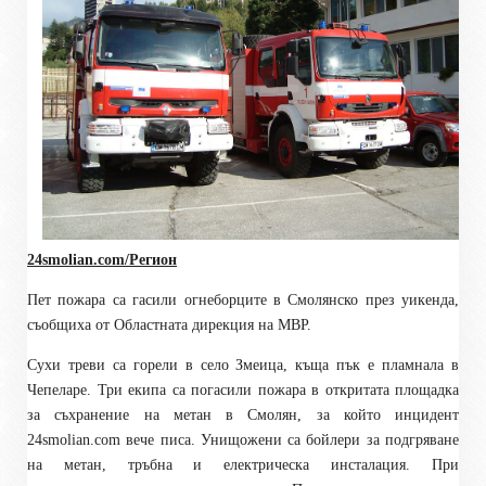
24smolian.com/Регион
Пет пожара са гасили огнеборците в Смолянско през уикенда,
съобщиха от Областната дирекция на МВР.
Сухи треви са горели в село Змеица, къща пък е пламнала в
Чепеларе. Три екипа са погасили пожара в откритата площадка
за съхранение на метан в Смолян, за който инцидент
24
smolian.com
вече писа. Унищожени са бойлери за подгряване
на метан, тръбна и електрическа инсталация. При