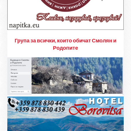
Група за всички, които обичат Смолян и
Родопите