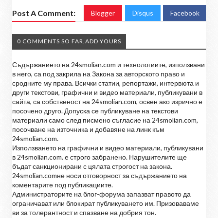
Post A Comment:
Blogger
Disqus
Facebook
0 COMMENTS SO FAR,ADD YOURS
Съдържанието на 24smolian.com и технологиите, използвани
в него, са под закрила на Закона за авторското право и
сродните му права. Всички статии, репортажи, интервюта и
други текстови, графични и видео материали, публикувани в
сайта, са собственост на 24smolian.com, освен ако изрично е
посочено друго. Допуска се публикуване на текстови
материали само след писмено съгласие на 24smolian.com,
посочване на източника и добавяне на линк към
24smolian.com.
Използването на графични и видео материали, публикувани
в 24smolian.com. е строго забранено. Нарушителите ще
бъдат санкционирани с цялата строгост на закона.
24smolian.comне носи отговорност за съдържанието на
коментарите под публикациите.
Администраторите на блог-форума запазват правото да
ограничават или блокират публикуването им. Призоваваме
ви за толерантност и спазване на добрия тон.