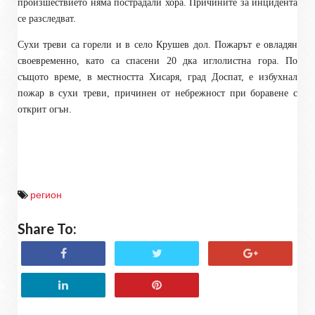
произшествието няма пострадали хора. Причините за инцидента
се разследват.
Сухи треви са горели и в село Крушев дол. Пожарът е овладян
своевременно, като са спасени 20 дка иглолистна гора. По
същото време, в местността Хисаря, град Доспат, е избухнал
пожар в сухи треви, причинен от небрежност при боравене с
открит огън.
регион
Share To: