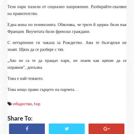
Тези пари пазили от социално напрежение. Разбирайте-сваляне
на правителство.
Една жена по телевизията. Обяснява, че трите й щерки били във
Франция. Внучетата били френски граждани.
С нетърпение ги чакала за Рождество. Ама те български не
знаят. Щяла да се разбере с тях.
„Ако не са те да пращат пари, не знаем как щяхме да се
оправим“, допълва.
Това е най-тежкото.
Това нещо прави сърцето на парчета…
общество
,
top
Share To: