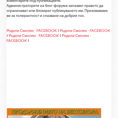
коментарите под публикациите.
Администраторите на блог-форума запазват правото да
ограничават или блокират публикуването им. Призоваваме
ви за толерантност и спазване на добрия тон.
Родопи Смолян - FACEBOOK
I
Родопи Смолян - FACEBOOK
I
Родопи Смолян - FACEBOOK
I
Родопи Смолян -
FACEBOOK
I