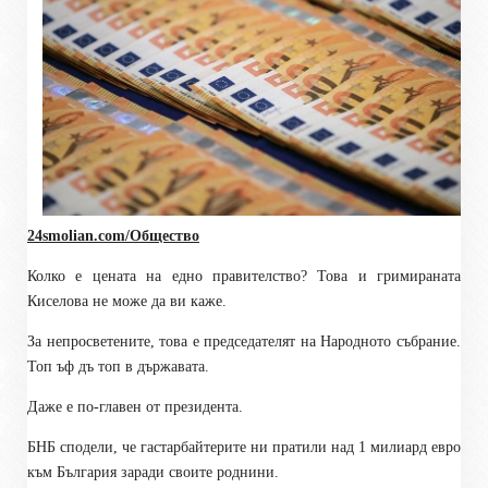
24smolian.com/Общество
Колко е цената на едно правителство? Това и гримираната
Киселова не може да ви каже.
За непросветените, това е председателят на Народното събрание.
Топ ъф дъ топ в държавата.
Даже е по-главен от президента.
БНБ сподели, че гастарбайтерите ни пратили над 1 милиард евро
към България заради своите роднини.