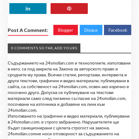
Post A Comment:
Blogger
Disqus
Facebook
0 COMMENTS SO FAR,ADD YOURS
Съдържанието на 24smolian.com и технологиите, използвани
в него, са под закрила на Закона за авторското право и
сродните му права. Всички статии, репортажи, интервюта и
други текстови, графични и видео материали, публикувани в
сайта, са собственост на 24smolian.com, освен ако изрично е
посочено друго. Допуска се публикуване на текстови
материали само след писмено съгласие на 24smolian.com,
посочване на източника и добавяне на линк към
24smolian.com.
Използването на графични и видео материали, публикувани
в 24smolian.com. е строго забранено. Нарушителите ще
бъдат санкционирани с цялата строгост на закона.
24smolian.comне носи отговорност за съдържанието на