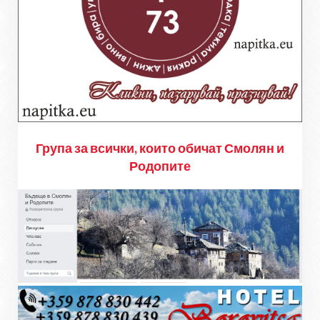
Група за всички, които обичат Смолян и
Родопите