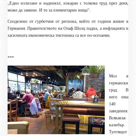
„Едно излизане и надникът, изкаран с толкова труд през деня,
може да замине. И то за елементарни неща“.
Споделено от гурбетчия от региона, който от години живее в
Германия. Правителството на Олаф Шолц падна, а инфлацията и
засилената икономическа тектоника са все по-осезаеми.
***
Мол в
германски
град. В
него има
140
заведения.
Всякакъв
калибър.
Туптящот