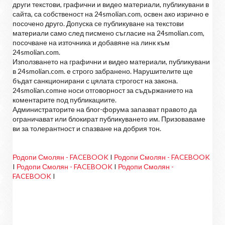
други текстови, графични и видео материали, публикувани в
сайта, са собственост на 24smolian.com, освен ако изрично е
посочено друго. Допуска се публикуване на текстови
материали само след писмено съгласие на 24smolian.com,
посочване на източника и добавяне на линк към
24smolian.com.
Използването на графични и видео материали, публикувани
в 24smolian.com. е строго забранено. Нарушителите ще
бъдат санкционирани с цялата строгост на закона.
24smolian.comне носи отговорност за съдържанието на
коментарите под публикациите.
Администраторите на блог-форума запазват правото да
ограничават или блокират публикуването им. Призоваваме
ви за толерантност и спазване на добрия тон.
Родопи Смолян - FACEBOOK
I
Родопи Смолян - FACEBOOK
I
Родопи Смолян - FACEBOOK
I
Родопи Смолян -
FACEBOOK
I