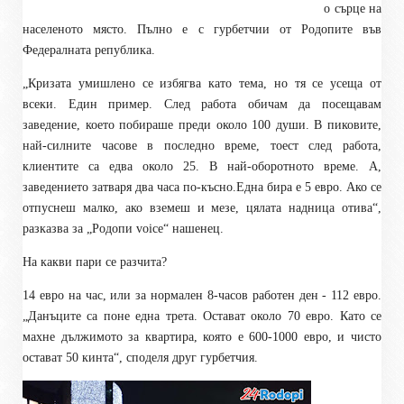
о сърце на
населеното място. Пълно е с гурбетчии от Родопите във
Федералната република.
„Кризата умишлено се избягва като тема, но тя се усеща от
всеки. Един пример. След работа обичам да посещавам
заведение, което побираше преди около 100 души. В пиковите,
най-силните часове в последно време, тоест след работа,
клиентите са едва около 25. В най-оборотното време. А,
заведението затваря два часа по-късно.Една бира е 5 евро. Ако се
отпуснеш малко, ако вземеш и мезе, цялата надница отива“,
разказва за „Родопи voice“ нашенец.
На какви пари се разчита?
14 евро на час, или за нормален 8-часов работен ден - 112 евро.
„Данъците са поне една трета. Остават около 70 евро. Като се
махне дължимото за квартира, която е 600-1000 евро, и чисто
остават 50 кинта“, споделя друг гурбетчия.