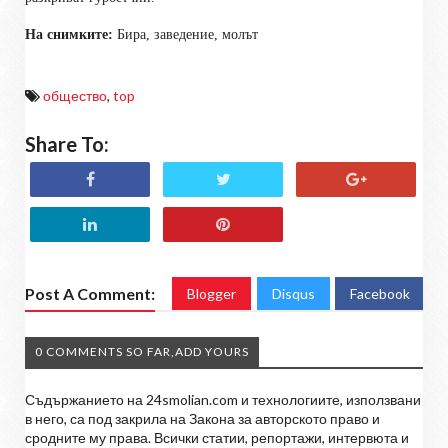
На снимките:
Бира, заведение, молът
общество
,
top
Share To:
Post A Comment:
Blogger
Disqus
Facebook
0 COMMENTS SO FAR,ADD YOURS
Съдържанието на 24smolian.com и технологиите, използвани
в него, са под закрила на Закона за авторското право и
сродните му права. Всички статии, репортажи, интервюта и