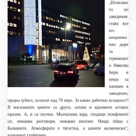
„Излизане
то по
заведения
става все
по-
неприемл
иво дори
за
германцит
е. Няколко
бири и
нещо за
хапване в
заведение,
средна хубост, излизат над 70 евро. За какво работиш всъщност?
В магазините цените са други, затова и кръчмите остават
празни. А, и са скучни. Мълчаливи хора, гледащи телефоните
си, никакви разговори, никакво веселие. Нищо общо с
Балканите. Атмосферата е тягостна, а цените космически“,
разкриват гурбетчии.