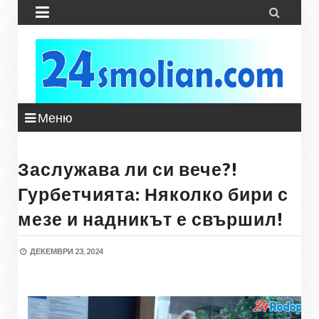


Меню
Заслужава ли си вече?!
Гурбетчията: Няколко бири с
мезе и надникът е свършил!
ДЕКЕМВРИ 23, 2024