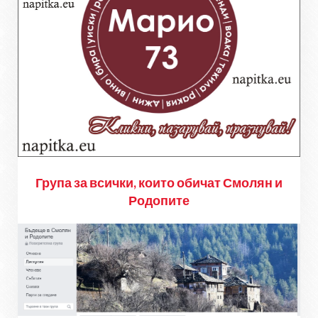
Група за всички, които обичат Смолян и
Родопите