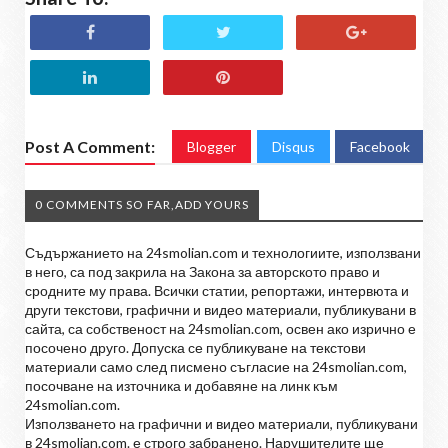
Post A Comment:
Blogger
Disqus
Facebook
0 COMMENTS SO FAR,ADD YOURS
Съдържанието на 24smolian.com и технологиите, използвани
в него, са под закрила на Закона за авторското право и
сродните му права. Всички статии, репортажи, интервюта и
други текстови, графични и видео материали, публикувани в
сайта, са собственост на 24smolian.com, освен ако изрично е
посочено друго. Допуска се публикуване на текстови
материали само след писмено съгласие на 24smolian.com,
посочване на източника и добавяне на линк към
24smolian.com.
Използването на графични и видео материали, публикувани
в 24smolian.com. е строго забранено. Нарушителите ще