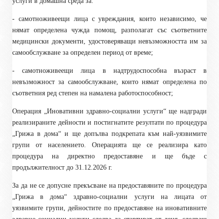
услуги в домашна среда за:
- самотноживеещи лица с увреждания, които независимо, че
нямат определена чужда помощ, разполагат със съответните
медицински документи, удостоверяващи невъзможността им за
самообслужване за определен период от време;
- самотноживеещи лица в надтрудоспособна възраст в
невъзможност за самообслужване, които нямат определена по
съответния ред степен на намалена работоспособност;
Операция „Иновативни здравно-социални услуги“ ще надгради
реализираните дейности и постигнатите резултати по процедура
„Грижа в дома“ и ще допълва подкрепата към най-уязвимите
групи от населението. Операцията ще се реализира като
процедура на директно предоставяне и ще бъде с
продължителност до 31.12.2026 г.
За да не се допусне прекъсване на предоставяните по процедура
„Грижа в дома“ здравно-социални услуги на лицата от
уязвимите групи, дейностите по предоставяне на иновативните