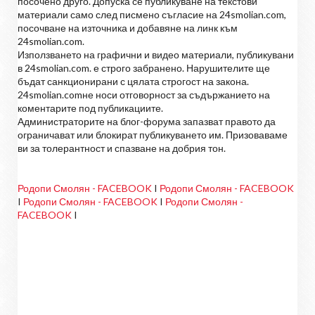
посочено друго. Допуска се публикуване на текстови
материали само след писмено съгласие на 24smolian.com,
посочване на източника и добавяне на линк към
24smolian.com.
Използването на графични и видео материали, публикувани
в 24smolian.com. е строго забранено. Нарушителите ще
бъдат санкционирани с цялата строгост на закона.
24smolian.comне носи отговорност за съдържанието на
коментарите под публикациите.
Администраторите на блог-форума запазват правото да
ограничават или блокират публикуването им. Призоваваме
ви за толерантност и спазване на добрия тон.
Родопи Смолян - FACEBOOK
I
Родопи Смолян - FACEBOOK
I
Родопи Смолян - FACEBOOK
I
Родопи Смолян -
FACEBOOK
I