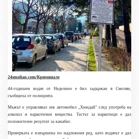
24smolian.com/Криминале
44-годишен
водач
от Неделино
е бил задържан в Смолян,
съобщиха от полицията.
М
ъжът е управлявал лек автомобил „Хюндай“ след употреба на
алкохол и наркотични вещества. Тестът за наркотици е дал
положителен резултат за канабис.
Проверката е извършена по надлежния ред, като водачът е дал