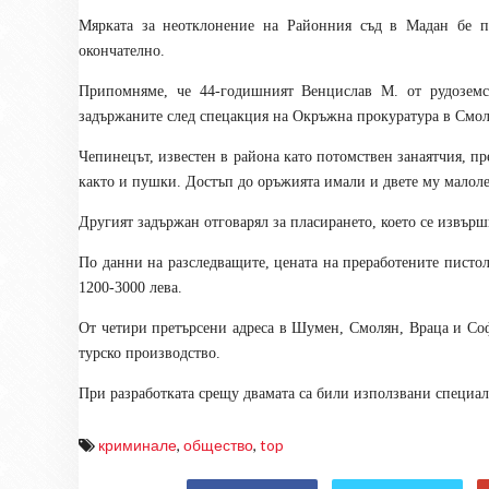
Мярката за неотклонение на
Районния съд в Мадан
бе по
окончателно.
Припомняме, че 44-годиш
ният
Венцислав М
.
от рудозем
задържаните след спецакция на Окръжна прокуратура в Смо
Чепинецът, известен в района като потомствен занаятчия, пр
както и пушки. Достъп до оръжията имали и двете му малоле
Другият задържан отговарял за пласирането, което се извърш
По данни на разследващите, цената на преработените пистол
1200-3000 лева
.
От четири претърсени адреса в Шумен, Смолян, Враца и Соф
турско производство.
При разработката срещу двамата са били използвани специалн
криминале
,
общество
,
top