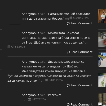
Anonymous
said, "
Памаците сме най-големите
Aug 06 2026
пияндета на земята, бравос!
" on
Read Comment
Anonymous
said, "
Момчетата не казват
истината. Нападателите са били много повече
от 3-ма. Шабан е основният извършител.
" on
Jul 31 2026
Read Comment
Anonymous
said, "
Двамата малоумници са
казали, че не са го видели при Шабан.
Има свидетели, които твърдят , че Шабан е
бутнал момчето в дерето. Ама колко са мъже да излязат
Jul 31 2026
да си кажат, не знам.
" on
Read Comment
Anonymous
said, "
Ревизия!
Jul 29 2026
" on
Read Comment