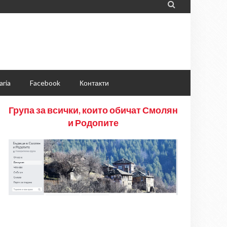

aria
Facebook
Контакти
Група за всички, които обичат Смолян
и Родопите