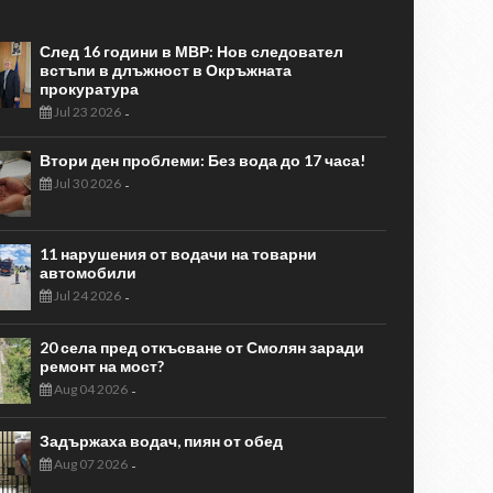
След 16 години в МВР: Нов следовател
встъпи в длъжност в Окръжната
прокуратура
Jul 23 2026
-
Втори ден проблеми: Без вода до 17 часа!
Jul 30 2026
-
11 нарушения от водачи на товарни
автомобили
Jul 24 2026
-
20 села пред откъсване от Смолян заради
ремонт на мост?
Aug 04 2026
-
Задържаха водач, пиян от обед
Aug 07 2026
-