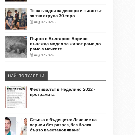
Те са гладни за дюнери и животът
за тях струва 30 евро
Aug 07 2026
-
Първо в България: Борино
въвежда модел за живот рамо до
рамо с мечките!
Aug 07 2026
-
НАЙ-ПОПУЛЯРНИ
Фестивалът в Неделино`2022 -
програмата
Стъпка в бъдещето: Лечение на
хернии без разрез, без болка –
бързо възстановяване!