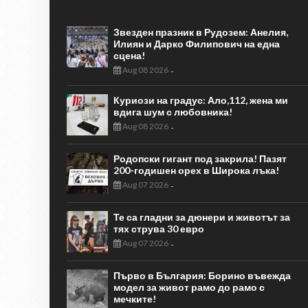
Звезден празник в Рудозем: Анелия,
Илиян и Дарко Филипович на една
сцена!
Aug 08 2026
-
Куриози на градус: Ало,112, жена ми
вдига шум с любовника!
Aug 08 2026
-
Родопски гигант под закрила! Пазят
200-годишен орех в Широка лъка!
Aug 07 2026
-
Те са гладни за дюнери и животът за
тях струва 30 евро
Aug 07 2026
-
Първо в България: Борино въвежда
модел за живот рамо до рамо с
мечките!