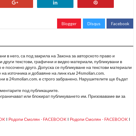
Blogger
Disqus
Facebook
и в него, са под закрила на Закона за авторското право и
и други текстови, графични и видео материали, публикувани в
но е посочено друго. Допуска се публикуване на текстови материали
 на източника и добавяне на линк към 24smolian.com.
ни в 24smolian.com. е строго забранено. Нарушителите ще бъдат
оментарите под публикациите.
граничават или блокират публикуването им. Призоваваме ви за
OOK
I
Родопи Смолян - FACEBOOK
I
Родопи Смолян - FACEBOOK
I