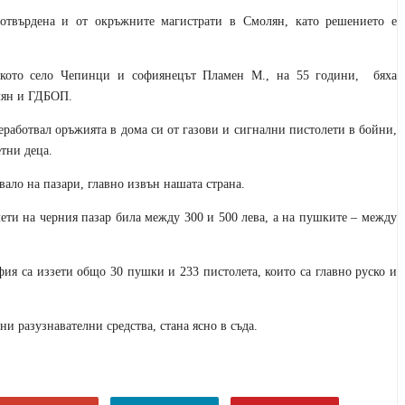
твърдена и от окръжните магистрати в Смолян, като решението е
ското село Чепинци и
софиянецът
Пламен М
., на 55 години,
бяха
лян и ГДБОП.
еработвал оръжията в дома си от газови и сигнални пистолети в бойни,
тни деца.
вало на пазари, главно извън нашата страна.
ети на черния пазар била между 300 и 500 лева, а на пушките – между
ия са иззети общо 30 пушки и 233 пистолета, ко
и
то са главно руско и
и разузнавателни средства, стана ясно в съда.