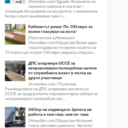
24smolian.com/Здраве Лечението на
херниите навлиза в нов етап –
операции без разрези на мускулите, с минимална
болка и възстановяване само з...
Кабинетът реши: По 100 евро за
всеки гласувал на вота!
(Не)платена публикация!
24smolian.com/Общество Всеки един
гласоподавател по време на вота на
19 април ще получи 100 евро, веднага след кат...
ДПС алармира ОССЕ за
неправомерен полицейски натиск
от служебната власт в полза на
други участници
24 smolian.com / Политика
Ръководството на ДПС алармира мисията на
ОССЕ за предсрочните парламентарни избори за
неправомерен полицейски нат...
ОбЗор на седмицата: Цялата ни
работа е хем така, хем по-така
24smolian.com/Общество Испания
стана световен шампион. Честито!