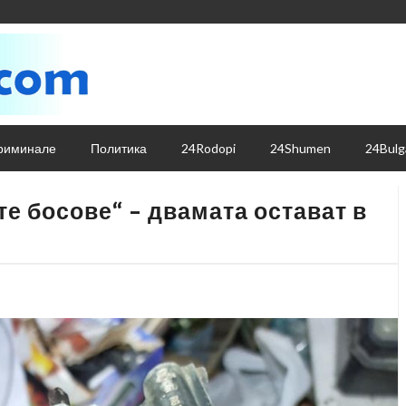
риминале
Политика
24Rodopi
24Shumen
24Bulg
е босове“ – двамата остават в