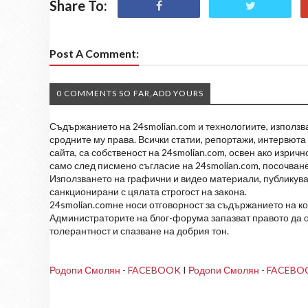
Share To:
Post A Comment:
0 COMMENTS SO FAR,ADD YOURS
Съдържанието на 24smolian.com и технологиите, използван
сродните му права. Всички статии, репортажи, интервюта 
сайта, са собственост на 24smolian.com, освен ако изрич
само след писмено съгласие на 24smolian.com, посочване
Използването на графични и видео материали, публикува
санкционирани с цялата строгост на закона.
24smolian.comне носи отговорност за съдържанието на к
Администраторите на блог-форума запазват правото да о
толерантност и спазване на добрия тон.
Родопи Смолян - FACEBOOK
I
Родопи Смолян - FACEB