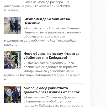
Само не мога да разбера, що
дивотиите на разни комплексари за ФИФА
конспира...
Бизнесмен дари линейка на
Неделино!
24 smolian.com / Общество Община
Неделино вече разполага с напълно
оборудван специализиран
медицински автомобил-линейка. Това съобщи
кметът...
Ново обвинение срещу 4-мата за
убийството на Кабаджов!
24smolian.com/Общество С ново
обвинение се сдобиха четиримата
млади мъже за убийството на 23-
годишния Костадин Кабаджов в Мадан. То е било
п...
6 месеца след убийството -
двамата братя излизат от ареста!
24smolian.com/Общество Двама от
обвиняемите за убийството на
Костадин Кабаджов излизат от ареста,