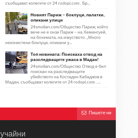
съобщават колегите от 24 rodopi.com . Бр...
Новият Париж – боклуци, палатки,
опикани улици
24smolian.com/Общество Париж, който
вече не е онзи Париж – на Хемингуей,
на бохемата, на изкуството. „Много
неизчистени боклуци, опикани у...
Топ новината: Поискаха отвод на
разследващите ужаса в Мадан!
24smolian.com/Общество Отвод е бил
поискан на разследващите
убийството на Костадин Кабаджов в
Мадан, съобщават колегите от 24 rodopi.com . ...
Пишете ни
учайни