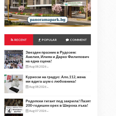
RECENT
POPULAR
COMMENT
Звезден празник в Рудозем:
Анелия, Илиян и Дарко Филипович
на една сцена!
Aug 08 2026
-
Куриози на градус: Ало,112, жена
ми вдига шум с любовника!
Aug 08 2026
-
Родопски гигант под закрила! Пазят
200-годишен орех в Широка лъка!
Aug 07 2026
-