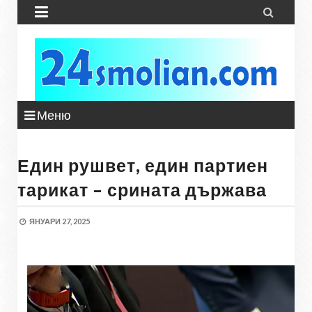


Меню
Един рушвет, един партиен
тарикат – срината държава
ЯНУАРИ 27, 2025