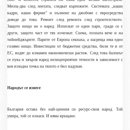
Месец-два след лентата, следват кърпежите. Системата „наши
кадри, наши фирми“ и пълнене на джобове с евросредства
доведе до това. Ремонт след ремонта след строителството.
Защото нищо не е наред. Изписват се едни пари, гради се с
други, защото част от тях изчезват. Схема, позната вече и на
тийнейджърите. Парите от Европа секнаха, а насреща има едно
голямо нищо. Инвестиции от бюджетни средства, били те и от
ЕС, водят до измамен икономически растеж. След това балонът
се пука и хвърля наред нелицеприятни течности в зависимост с
коя изходна точка на тялото е бил надуван.
Народът се изнесе
България остава без най-ценния си ресурс-своя народ. Той
умира, той се изнася. И няма връщане.