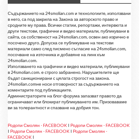
Съдържанието на 24smolian.com и технологиите, използвани
в него, са под закрила на Закона за авторското право и
сродните му права. Всички статии, репортажи, интервюта и
други текстови, графични и видео материали, публикувани в
сайта, са собственост на 24smolian.com, освен ако изрично е
посочено друго. Допуска се публикуване на текстови
материали само след писмено съгласие на 24smolian.com,
посочване на източника и добавяне на линк към
24smolian.com.
Използването на графични и видео материали, публикувани
в 24smolian.com. е строго забранено. Нарушителите ще
бъдат санкционирани с цялата строгост на закона.
24smolian.comне носи отговорност за съдържанието на
коментарите под публикациите.
Администраторите на блог-форума запазват правото да
ограничават или блокират публикуването им. Призоваваме
ви за толерантност и спазване на добрия тон.
Родопи Смолян - FACEBOOK
I
Родопи Смолян - FACEBOOK
I
Родопи Смолян - FACEBOOK
I
Родопи Смолян -
FACEBOOK
I