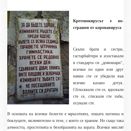
Кретеновирусът е по-
страшен от коронавируса
Скъпи братя и сестри,
гастарбайтери и изостанали
в стандарта си „домошари“,
всички по един или друг
начин сте се убедили във
всичко казано дотук.
Сблъсквали сте се, ядосвали
сте се, стискали сте зъби,
псували сте.
В основата на всички болести е мръсотията, лошата хигиена и
боклуците, включително и тези, с които се храним. Но също така
алчността, простотията и безобразията на хората. Всички мислят