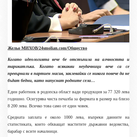
Жельо МИХОВ/24
smolian.com
/Общество
Когато идеологията вече бе отстъпила на алчността и
тарикатлъка. Когато всякакви неудачници вече са се
превърнали в партиен масив, заклевайки се никога повече да не
бъдат бедни, като напуснат родните села…
Един работник в родопска област вади продукция за 77 320 лева
годишно. Осигурява чиста печалба за фирмата в размер на близо
8 200 лева. Всичко това само от един човек.
Средната заплата е около 1000 лева, въпреки данните на
статистиката, които обхващат маститите държавни ведомства,
барабар с всите началници.