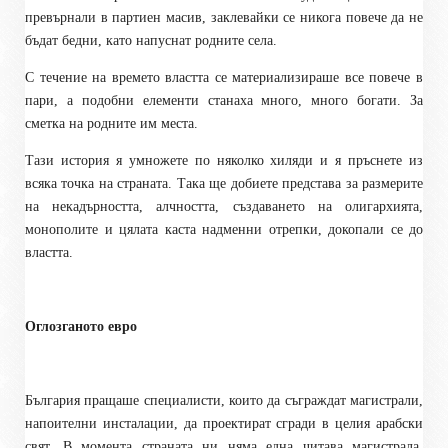
превърнали в партиен масив, заклевайки се никога повече да не
бъдат бедни, като напуснат родните села.
С течение на времето властта се материализираше все повече в
пари, а подобни елементи станаха много, много богати. За
сметка на родните им места.
Тази история я умножете по няколко хиляди и я пръснете из
всяка точка на страната. Така ще добиете представа за размерите
на некадърността, алчността, създаването на олигархията,
монополите и цялата каста надменни отрепки, докопали се до
властта.
Оглозганото евро
България пращаше специалисти, които да съграждат магистрали,
напоителни инсталации, да проектират сгради в целия арабски
свят. В момента страната ни няма една читава магистрала.