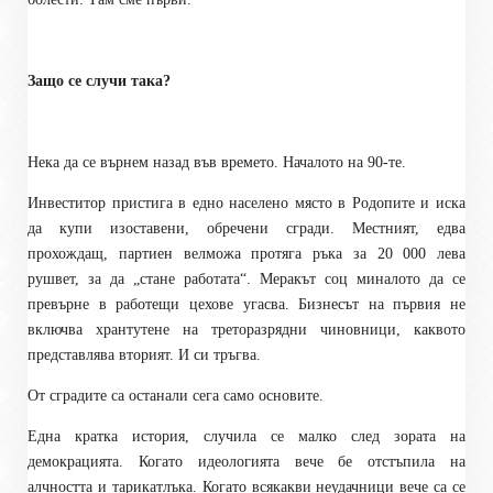
Защо се случи така?
Нека да се върнем назад във времето. Началото на 90-те.
Инвеститор пристига в едно населено място в Родопите и иска
да купи изоставени, обречени сгради. Местният, едва
прохождащ, партиен велможа протяга ръка за 20 000 лева
рушвет, за да „стане работата“. Меракът соц миналото да се
превърне в работещи цехове угасва. Бизнесът на първия не
включва хрантутене на треторазрядни чиновници, каквото
представлява вторият. И си тръгва.
От сградите са останали сега само основите.
Една кратка история, случила се малко след зората на
демокрацията. Когато идеологията вече бе отстъпила на
алчността и тарикатлъка. Когато всякакви неудачници вече са се