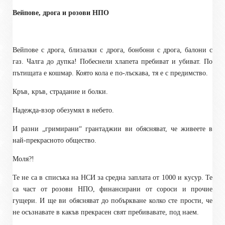
Вейпове, дрога и розови НПО
Вейпове с дрога, близалки с дрога, бонбони с дрога, балони с
газ. Чалга до дупка! Побеснели хлапета пребиват и убиват. По
пътищата е кошмар. Която кола е по-лъскава, тя е с предимство.
Кръв, кръв, страдание и болки.
Надежда-взор обезумял в небето.
И разни „гримирани“ грантаджии ви обясняват, че живеете в
най-прекрасното общество.
Моля?!
Те не са в списъка на НСИ за средна заплата от 1000 и кусур. Те
са част от розови НПО, финансирани от сороси и прочие
гущери. И ще ви обясняват до побъркване колко сте прости, че
не осъзнавате в какъв прекрасен свят пребивавате, под наем.