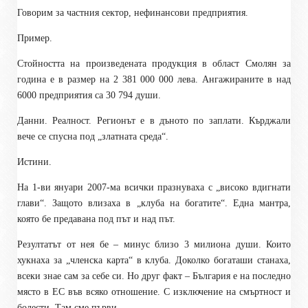
Говорим за частния сектор, нефинансови предприятия.
Пример.
Стойността на произведената продукция в област Смолян за
година е в размер на 2 381 000 000 лева. Ангажираните в над
6000 предприятия са 30 794 души.
Данни. Реалност. Регионът е в дъното по заплати. Кърджали
вече се спусна под „златната среда“.
Истини.
На 1-ви януари 2007-ма всички празнуваха с „високо вдигнати
глави“. Защото влизаха в „клуба на богатите“. Една мантра,
която бе предавана под път и над път.
Резултатът от нея бе – минус близо 3 милиона души. Които
хукнаха за „членска карта“ в клуба. Доколко богаташи станаха,
всеки знае сам за себе си. Но друг факт – България е на последно
място в ЕС във всяко отношение. С изключение на смъртност и
болести. Там сме първи.