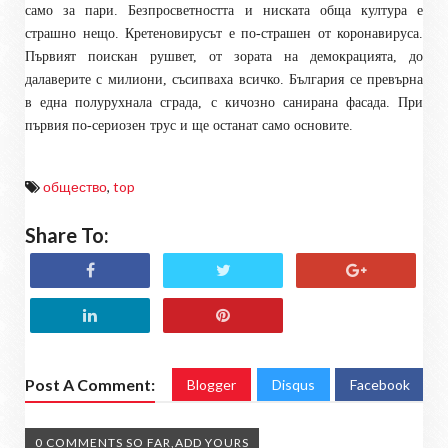
само за пари. Безпросветността и ниската обща култура е
страшно нещо. Кретеновирусът е по-страшен от коронавируса.
Първият поискан рушвет, от зората на демокрацията, до
далаверите с милиони, съсипваха всичко. България се превърна
в една полурухнала сграда, с кичозно санирана фасада. При
първия по-сериозен трус и ще останат само основите.
общество
,
top
Share To:
Post A Comment:
Blogger
Disqus
Facebook
0 COMMENTS SO FAR,ADD YOURS