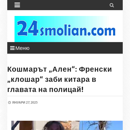


Меню
Кошмарът „Ален“: Френски
„клошар“ заби китара в
главата на полицай!
ЯНУАРИ 27, 2025