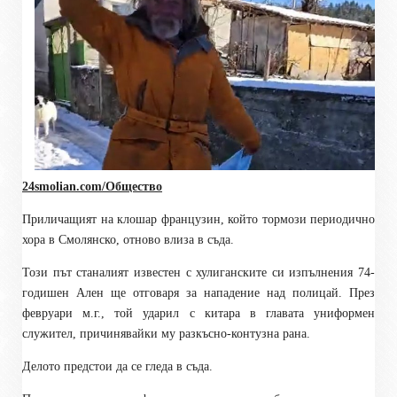
24smolian.com/Общество
Приличащият на клошар французин, който
тормози периодично
хора в Смолянско, отново влиза в съда.
Този път станалият известен с хулиганските си изпълнения 74-
годишен Ален ще отговаря за нападение над полицай. През
февруари м.г., той ударил с китара в главата униформен
служител, причинявайки му разкъсно-контузна рана.
Делото предстои да се гледа в съда.