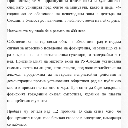
Припомняме, че м.г. французинът
отнесе глоба за хулиганство,
след като
уринирал пред очите на минувачи, както и деца.
74-
годишният се облекчавал на пешеходната зона в центъра на
Смолян
, в близост до павилион, а наблизо стоели на пейка деца.
Наложената му глоба бе в размер на 400 лева.
Собственичка на търговски обект в областния град е подала
сигнал за агресивно поведение на французина, изразяващо се в
разхвърляне на изложената стока-сувенири, и замервайки я с
нея. Пристигналият на мястото екип на РУ-Смолян установява
самоличността на лицето, като същото, под явно въздействие на
алкохол, продължава да извършва непристойни действия и
демонстрации против установения обществен ред на публично
място в присъствие на много хора. При опит да бъде задържан,
френският гражданин оказал съпротива, удряйки по главата
полицейския служител.
Пробата му отчела над 1,2 промила. В съда стана ясно, че
французинът преди това блъскал столове в заведение, намиращо
се наблизо.