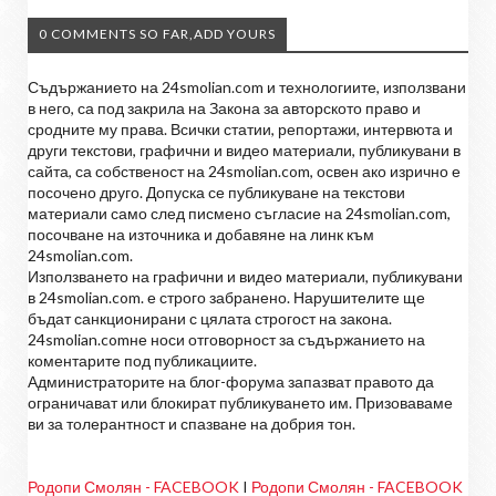
0 COMMENTS SO FAR,ADD YOURS
Съдържанието на 24smolian.com и технологиите, използвани
в него, са под закрила на Закона за авторското право и
сродните му права. Всички статии, репортажи, интервюта и
други текстови, графични и видео материали, публикувани в
сайта, са собственост на 24smolian.com, освен ако изрично е
посочено друго. Допуска се публикуване на текстови
материали само след писмено съгласие на 24smolian.com,
посочване на източника и добавяне на линк към
24smolian.com.
Използването на графични и видео материали, публикувани
в 24smolian.com. е строго забранено. Нарушителите ще
бъдат санкционирани с цялата строгост на закона.
24smolian.comне носи отговорност за съдържанието на
коментарите под публикациите.
Администраторите на блог-форума запазват правото да
ограничават или блокират публикуването им. Призоваваме
ви за толерантност и спазване на добрия тон.
Родопи Смолян - FACEBOOK
I
Родопи Смолян - FACEBOOK