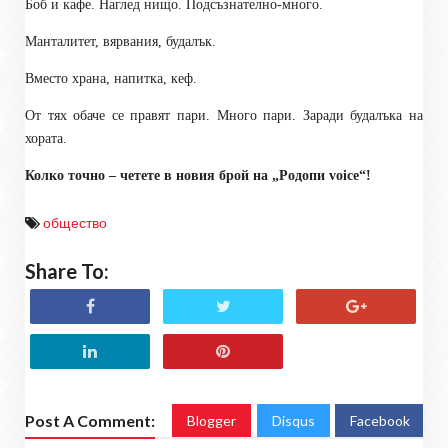
Б
об и кафе. Наглед нищо. Подсъзнателно-много.
Манталитет, вярвания, будалък.
Вместо храна, напитка, кеф.
От тях обаче се правят пари. Много пари. Заради будалъка на
хората.
Колко точно – четете в новия брой на „Родопи
voice
“!
общество
Share To:
Post A Comment:
Blogger
Disqus
Facebook