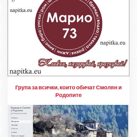
Група за всички, които обичат Смолян и
Родопите