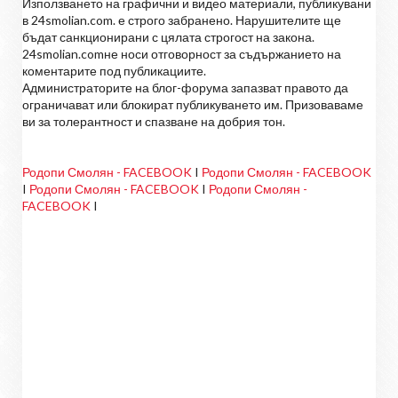
Използването на графични и видео материали, публикувани
в 24smolian.com. е строго забранено. Нарушителите ще
бъдат санкционирани с цялата строгост на закона.
24smolian.comне носи отговорност за съдържанието на
коментарите под публикациите.
Администраторите на блог-форума запазват правото да
ограничават или блокират публикуването им. Призоваваме
ви за толерантност и спазване на добрия тон.
Родопи Смолян - FACEBOOK
I
Родопи Смолян - FACEBOOK
I
Родопи Смолян - FACEBOOK
I
Родопи Смолян -
FACEBOOK
I