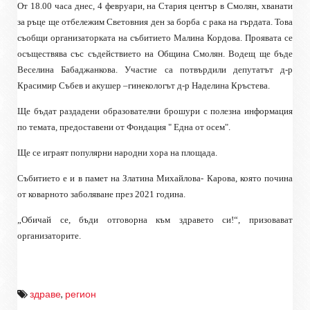
От 18.00 часа днес, 4 февруари, на Стария център в Смолян, хванати
за ръце ще отбележим Световния ден за борба с рака на гърдата. Това
съобщи организаторката на събитието Малина Кордова. Проявата се
осъществява със съдействието на Община Смолян. Водещ ще бъде
Веселина Бабаджанкова. Участие са потвърдили депутатът д-р
Красимир Събев и акушер –гинекологът д-р Наделина Кръстева.
Ще бъдат раздадени образователни брошури с полезна информация
по темата, предоставени от Фондация " Една от осем".
Ще се играят популярни народни хора на площада.
Събитието е и в памет на Златина Михайлова- Карова, която почина
от коварното заболяване през 2021 година.
„Обичай се, бъди отговорна към здравето си!“, призовават
организаторите.
здраве
,
регион