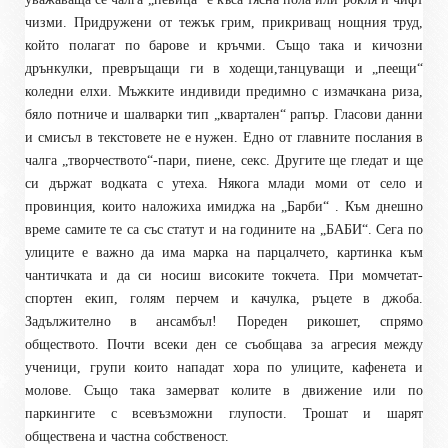
чизми. Придружени от тежък грим, прикриващ нощния труд,
който полагат по барове и кръчми. Също така и кичозни
дрънкулки, превръщащи ги в ходещи,танцуващи и „пеещи“
коледни елхи. Мъжките индивиди предимно с измачкана риза,
бяло потниче и шалварки тип „квартален“ рапър. Гласови данни
и смисъл в текстовете не е нужен. Едно от главните послания в
чалга „творчеството“-пари, пиене, секс. Другите ще гледат и ще
си държат водката с утеха. Някога млади моми от село и
провинция, които наложиха имиджа на „Барби“ . Към днешно
време самите те са със статут и на годините на „БАБИ“. Сега по
улиците е важно да има марка на парцалчето, картинка към
чантичката и да си носиш високите токчета. При момчетат-
спортен екип, голям перчем и качулка, ръцете в джоба.
Задължително в ансамбъл! Пореден рикошет, спрямо
обществото. Почти всеки ден се съобщава за агресия между
ученици, групи които нападат хора по улиците, кафенета и
молове. Също така замерват колите в движение или по
паркингите с всевъзможни глупости. Трошат и шарят
обществена и частна собственост.