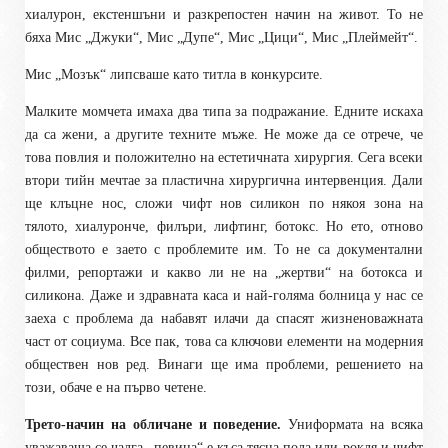
хиалурон, екстеншъни и разкрепостен начин на живот. То не
бяха Мис „Джуки“, Мис „Дупе“, Мис „Цици“, Мис „Плеймейт“.
Мис „Мозък“ липсваше като титла в конкурсите.
Малките момчета имаха два типа за подражание. Едните искаха
да са жени, а другите техните мъже. Не може да се отрече, че
това повлия и положително на естетичната хирургия. Сега всеки
втори тийн мечтае за пластична хирургична интервенция. Дали
ще клъцне нос, сложи чифт нов силикон по някоя зона на
тялото, хиалуронче, филъри, лифтинг, ботокс. Но ето, отново
обществото е заето с проблемите им. То не са документални
филми, репортажи и какво ли не на „жертви“ на ботокса и
силикона. Даже и здравната каса и най-голяма болница у нас се
заеха с проблема да набавят илачи да спасят жизненоважната
част от социума. Все пак, това са ключови елементи на модерния
обществен нов ред. Винаги ще има проблеми, решението на
този, обаче е на първо четене.
Трето-начин на обличане и поведение.
Униформата на всяка
уважаваща се чалга „певица“ е къса тясна пола или рокля и чифт