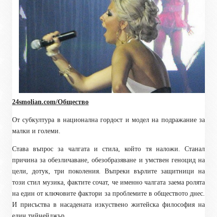
24smolian.com/Общество
От субкултура в национална гордост и модел на подражание за
малки и големи.
Става въпрос за чалгата и стила, който тя наложи. Станал
причина за обезличаване, обезобразяване и умствен геноцид на
цели, дотук, три поколения. Въпреки върлите защитници на
този стил музика, фактите сочат, че именно чалгата заема ролята
на един от ключовите фактори за проблемите в обществото днес.
И присъства в насадената изкуствено житейска философия на
един тийнейджър.