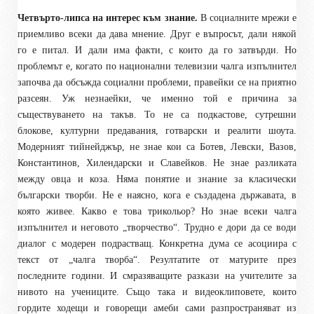
Четвърто-липса на интерес към знание.
В социалните мрежи е
приемливо всеки да дава мнение. Друг е въпросът, дали някой
го е питал. И дали има факти, с които да го затвърди. Но
проблемът е, когато по национални телевизии чалга изпълнител
започва да обсъжда социални проблеми, правейки се на приятно
разсеян. Уж незнаейки, че именно той е причина за
съществуването на такъв. То не са подкастове, сутрешни
блокове, културни предавания, готварски и реалити шоута.
Модерният тийнейджър, не знае кои са Ботев, Левски, Вазов,
Константинов, Хилендарски и Славейков. Не знае разликата
между овца и коза. Няма понятие и знание за класически
български творби. Не е наясно, кога е създадена държавата, в
която живее. Какво е това трикольор? Но знае всеки чалга
изпълнител и неговото „творчество“. Трудно е дори да се води
диалог с модерен подрастващ. Конкретна дума се асоциира с
текст от „чалга творба“. Резултатите от матурите през
последните години. И смразяващите разкази на учителите за
нивото на учениците. Също така и видеоклиповете, които
гордите ходещи и говорещи амеби сами разпространяват из