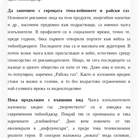
Да започнем с горещата тема-вейповете и райски газ
.
Основните рекламни лица на тези продукти, енергийни напитки
и др., насочени предимно към подрастващи, са именно чалга
изпълнители. В профилите си в социалните мрежи, точно те,
преди години, бяха първите отворили портите към вейпа за
тийнейджърите. Последните пък са и масовата им аудитория. В
почти всеки чалга клип присъстваше и вейп, естествено срещу
спонсорство от рекламодателите. Нищо, че сега последиците са
налице и цялото общество си пати от тях. Даже има и песен, и
то популярна, наречена „Райска газ“. Както и изложени вредни
стоки за малки и големи, и то без възрастово ограничение в
най-голямата мрежа за видеосподеляне.
Нека продължим с външния вид
. Чалга изпълнителите
наложиха заедно със „творчеството“ си и имиджа на
съвременния тийнейджър. Покрай тях се промъкнаха и така
наречените „плеймейтки“. Днес вече повечето от тях
еволюирали в „инфлуенсъри“, а преди това телевизионни
реалити герои. В синхрон наложиха „новата“ мода силикон,