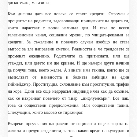
дискотеката, магазина.
Към днешна дата все повече се теглят кредити. Огромен е
процентът на родители, задоволяващи прищевките на децата си,
които нарастват с всеки изминал ден. И така по всеки
телевизионен канал, социални мрежи, по улицата-реклами за
кредити. За съжаление в повечето случаи изобщо не става
въпрос за зле направени сметки. Реалността е, че трендовете се
променят ежедневно. Родителите са притиснати, или ще
угаждат, или детето им ще кривне. И ще намери други начини
да получи това, което желае. А винаги има такива, които ще се
възползват от наивността и болната амбиция на един
тийнейджър. Проституция, склоняване към проституция, трафик
на хора. Един все още недорасъл индивид няма как да осъзнае,
как се изхранват повечето от т.нар. „инфлуенсъри“. Все пак,
това са обществени предположения. Или обществени тайни.
Спекулации, които масово се тиражират.
Въпреки проучвания направени от социолози още в зората на
чалгата и предупрежденията, за това какви вреди на културата и