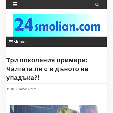


Меню
Три поколения примери:
Чалгата ли е в дъното на
упадъка?!
ФЕВРУАРИ 12, 2025