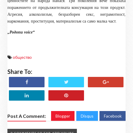
ценностите на народа нанася. Три поколения вече показаха
поражението от продължителната консумация на този продукт.
Агресия, алкохолизъм, безразборен секс, неграмотност,
наркомания, проституция, материализъм са само малка част.
„Родопи
voice
“
общество
Share To:
Post A Comment:
Blogger
Disqus
Facebook