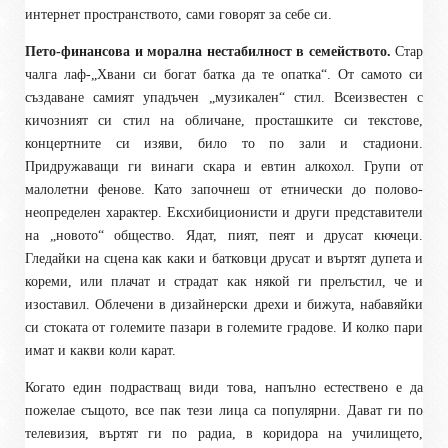
интернет пространството, сами говорят за себе си.
Пето-финансова и морална нестабилност в семейството.
Стар
чалга лаф-„Хвани си богат батка да те опатка“. От самото си
създаване самият упадъчен „музикален“ стил. Всеизвестен с
кичозният си стил на обличане, просташките си текстове,
концертните си изяви, било то по зали и стадиони.
Придружаващи ги винаги скара и евтин алкохол. Групи от
малолетни фенове. Като започнеш от етнически до полово-
неопределен характер. Ексхибиционисти и други представители
на „новото“ общество. Ядат, пият, пеят и друсат кючеци.
Гледайки на сцена как каки и батковци друсат и въртят дупета и
кореми, или плачат и страдат как някой ги прелъстил, че и
изоставил. Облечени в дизайнерски дрехи и бижута, набавяйки
си стоката от големите пазари в големите градове. И колко пари
имат и какви коли карат.
Когато един подрастващ види това, напълно естествено е да
пожелае същото, все пак тези лица са популярни. Дават ги по
телевизия, въртят ги по радиа, в коридора на училището,