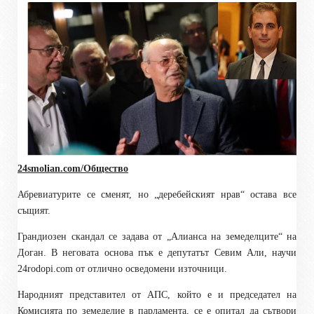
24smolian.com/Общество
Абревиатурите се сменят, но „деребейският нрав“ остава все
същият.
Грандиозен скандал се задава от „Алианса на земеделците“ на
Доган. В неговата основа пък е депутатът Севим Али, научи
24
rodopi.com
от отлично осведомени източници.
Народният представител от АПС, който е и председател на
Комисията по земеделие в парламента, се е опитал да сътвори