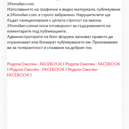
24smolian.com.
Използването на графични и видео материали, публикувани
в 24smolian.com. е строго забранено. Нарушителите ще
бъдат санкционирани с цялата строгост на закона.
24smolian.comне носи отговорност за съдържанието на
коментарите под публикациите.
Администраторите на блог-форума запазват правото да
ограничават или блокират публикуването им. Призоваваме
ви за толерантност и спазване на добрия тон.
Родопи Смолян - FACEBOOK
I
Родопи Смолян - FACEBOOK
I
Родопи Смолян - FACEBOOK
I
Родопи Смолян -
FACEBOOK
I