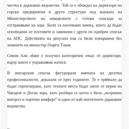
чистка в държавни ведомства. Той се е обаждал на директори на
горски предприятия и други структури под шапката на
Министерството на земеделието с готови списъци за
отстраняване на хора. Били са посочвани имена, които да бъдат
освободени от постовете и заменени с други по одобрен списък
на АПС. Действията на депутата пък са били извършени без
знанието на министър Георги Тахов.
Севим Али обаче е получил категоричен отказ от директори,
върху които е упражняван натиск.
В апесарския списък фигурирали имената на десетки
професионалисти, доказали се през годините. Те е трябвало да
бъдат торпилирани, като техните места бъдат заети от верни на
Чакъров и Доган хора, като разбира се целта е била „вътрешен
контрол и партиен комфорт“ в едни от най-апетитните държавни
ведомства.