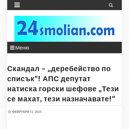


Меню
Скандал – „деребейство по
списък“! АПС депутат
натиска горски шефове „Тези
се махат, тези назначавате!“
ФЕВРУАРИ 11, 2025