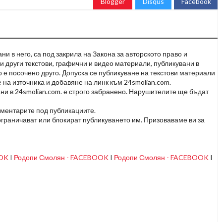
Blogger
Disqus
Facebook
и в него, са под закрила на Закона за авторското право и
и други текстови, графични и видео материали, публикувани в
но е посочено друго. Допуска се публикуване на текстови материали
 на източника и добавяне на линк към 24smolian.com.
ни в 24smolian.com. е строго забранено. Нарушителите ще бъдат
оментарите под публикациите.
граничават или блокират публикуването им. Призоваваме ви за
OOK
I
Родопи Смолян - FACEBOOK
I
Родопи Смолян - FACEBOOK
I