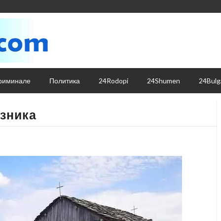
риминале
Политика
24Rodopi
24Shumen
24Bulg
азника