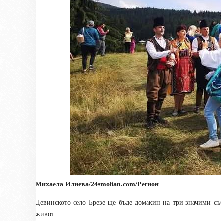
Михаела Илиева/24smolian.com/Регион
Девинското село Брезе ще бъде домакин на три значими съ
живот.