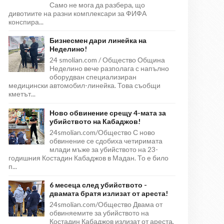
Само не мога да разбера, що
дивотиите на разни комплексари за ФИФА
конспира...
Бизнесмен дари линейка на
Неделино!
24 smolian.com / Общество Община
Неделино вече разполага с напълно
оборудван специализиран
медицински автомобил-линейка. Това съобщи
кметът...
Ново обвинение срещу 4-мата за
убийството на Кабаджов!
24smolian.com/Общество С ново
обвинение се сдобиха четиримата
млади мъже за убийството на 23-
годишния Костадин Кабаджов в Мадан. То е било
п...
6 месеца след убийството -
двамата братя излизат от ареста!
24smolian.com/Общество Двама от
обвиняемите за убийството на
Костадин Кабаджов излизат от ареста,