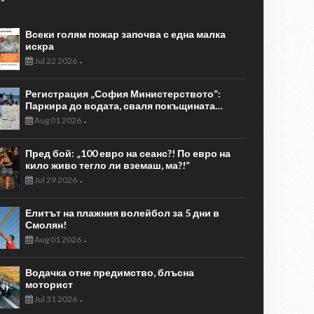
Всеки голям пожар започва с една малка
искра
Jul 22 2026
-
Регистрация „София Министерството“:
Паркира до водата, сваля покъщината…
Aug 01 2026
-
Пред бой: „100 евро на сеанс?! По евро на
кило живо тегло ли вземаш, ма?!“
Jul 29 2026
-
Елитът на плажния волейбол за 5 дни в
Смолян!
Aug 01 2026
-
Водачка отне предимство, блъсна
моторист
Jul 31 2026
-