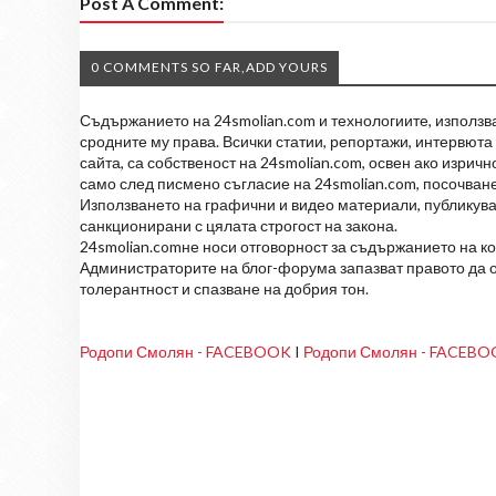
Post A Comment:
0 COMMENTS SO FAR,ADD YOURS
Съдържанието на 24smolian.com и технологиите, използван
сродните му права. Всички статии, репортажи, интервюта 
сайта, са собственост на 24smolian.com, освен ако изрич
само след писмено съгласие на 24smolian.com, посочване
Използването на графични и видео материали, публикува
санкционирани с цялата строгост на закона.
24smolian.comне носи отговорност за съдържанието на к
Администраторите на блог-форума запазват правото да о
толерантност и спазване на добрия тон.
Родопи Смолян - FACEBOOK
I
Родопи Смолян - FACEB