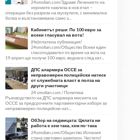
24smolian.com/Здраве Лечението на
херниите навлиза в нов етап –
операции без разрези на мускулите, с минимална
болка и възстановяване само з...
Кабинетът реши: По 100 евро за
всеки гласувал на вота!
(Не)платена публикация!
24smolian.com/Общество Всеки един
гласоподавател по време на вота на
19 април ще получи 100 евро, веднага след кат...
ДПС алармира ОССЕ за
неправомерен полицейски натиск
от служебната власт в полза на
други участници
24 smolian.com / Политика
Ръководството на ДПС алармира мисията на
ОССЕ за предсрочните парламентарни избори за
неправомерен полицейски нат...
ОбЗор на седмицата: Цялата ни
работа е хем така, хем по-така
24smolian.com/Общество Испания
стана световен шампион. Честито!