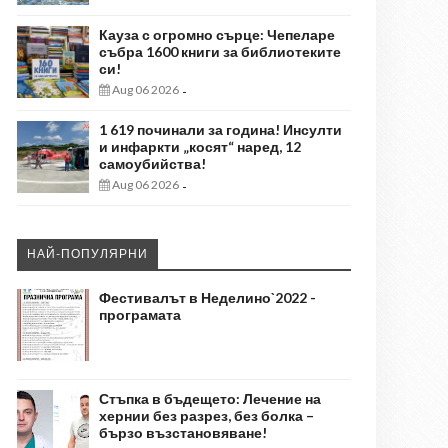
Кауза с огромно сърце: Чепеларе
събра 1600 книги за библиотеките
си!
Aug 06 2026
-
1 619 починали за година! Инсулти
и инфаркти „косят“ наред, 12
самоубийства!
Aug 06 2026
-
НАЙ-ПОПУЛЯРНИ
Фестивалът в Неделино`2022 -
програмата
Стъпка в бъдещето: Лечение на
хернии без разрез, без болка –
бързо възстановяване!