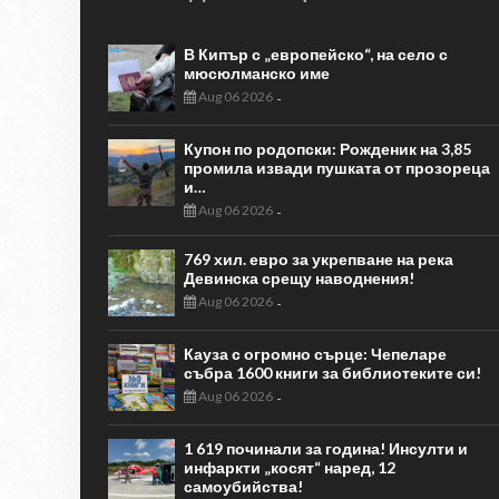
В Кипър с „европейско“, на село с
мюсюлманско име
Aug 06 2026
-
Купон по родопски: Рожденик на 3,85
промила извади пушката от прозореца
и…
Aug 06 2026
-
769 хил. евро за укрепване на река
Девинска срещу наводнения!
Aug 06 2026
-
Кауза с огромно сърце: Чепеларе
събра 1600 книги за библиотеките си!
Aug 06 2026
-
1 619 починали за година! Инсулти и
инфаркти „косят“ наред, 12
самоубийства!