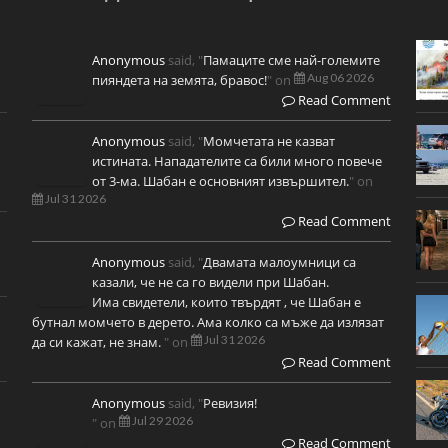
Anonymous
said, "
Памаците сме най-големите
Aug 06 2026
пияндета на земята, бравос!
" on
Read Comment
Anonymous
said, "
Момчетата не казват
истината. Нападателите са били много повече
от 3-ма. Шабан е основният извършител.
" on
Jul 31 2026
Read Comment
Anonymous
said, "
Двамата малоумници са
казали, че не са го видели при Шабан.
Има свидетели, които твърдят , че Шабан е
бутнал момчето в дерето. Ама колко са мъже да излязат
Jul 31 2026
да си кажат, не знам.
" on
Read Comment
Anonymous
said, "
Ревизия!
Jul 29 2026
" on
Read Comment