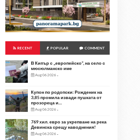
RECENT
POPULAR
COMMENT
В Кипър с „европейско“, на село с
мюсюлманско име
Aug 06 2026
-
Купон по родопски: Рожденик на
3,85 промила извади пушката от
прозореца и…
Aug 06 2026
-
769 хил. евро за укрепване на река
Девинска срещу наводнения!
Aug 06 2026
-