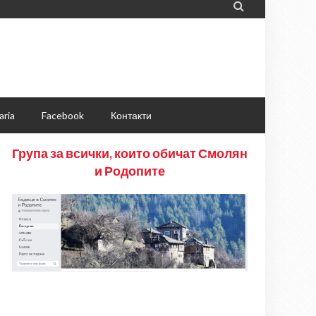

aria
Facebook
Контакти
Група за всички, които обичат Смолян
и Родопите