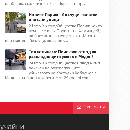
съобщават колегите от 24 rodopi.com . Бр...
Новият Париж – боклуци, палатки,
опикани улици
24smolian.com/Общество Париж, който
вече не е онзи Париж – на Хемингуей,
на бохемата, на изкуството. „Много
неизчистени боклуци, опикани у...
Топ новината: Поискаха отвод на
разследващите ужаса в Мадан!
24smolian.com/Общество Отвод е бил
поискан на разследващите
убийството на Костадин Кабаджов в
Мадан, съобщават колегите от 24 rodopi.com . ...
Пишете ни
учайни