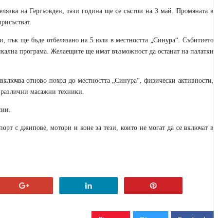
лязва на Гергьовден, тази година ще се състои на 3 май. Промяната в
присъстват.
и, пък ще бъде отбелязано на 5 юли в местността „Синура“. Събитието
зикална програма. Желаещите ще имат възможност да останат на палатки
 включва отново поход до местността „Синура“, физически активности,
 различни масажни техники.
сии.
орт с джипове, мотори и коне за тези, които не могат да се включат в