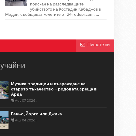
поискан на разследващите
убийството на Костадин Кабаджов в
Мадан, съобщават колегите от 24 rodopi.com . ...
Пишете ни
учайни
Музика, традиции и възраждане на
старото тъкачество – родовата среща в
Арда
Aug 07 2026
-
Ганьо, Йорго или Джика
Aug 04 2026
-