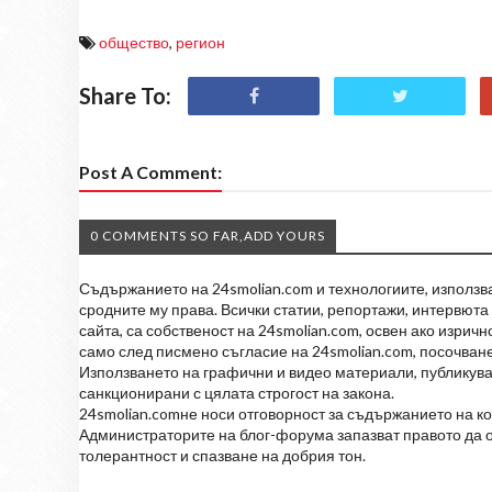
общество
,
регион
Share To:
Post A Comment:
0 COMMENTS SO FAR,ADD YOURS
Съдържанието на 24smolian.com и технологиите, използван
сродните му права. Всички статии, репортажи, интервюта 
сайта, са собственост на 24smolian.com, освен ако изрич
само след писмено съгласие на 24smolian.com, посочване
Използването на графични и видео материали, публикува
санкционирани с цялата строгост на закона.
24smolian.comне носи отговорност за съдържанието на к
Администраторите на блог-форума запазват правото да о
толерантност и спазване на добрия тон.