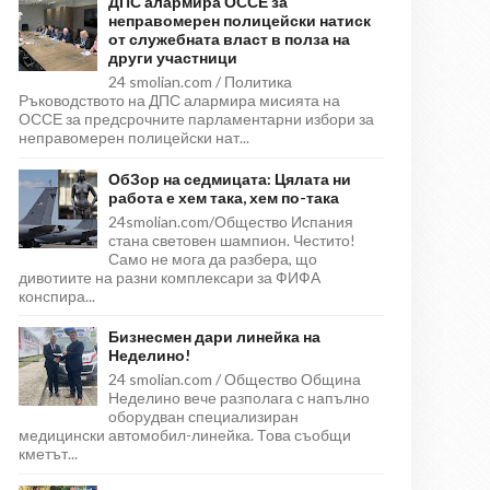
ДПС алармира ОССЕ за
неправомерен полицейски натиск
от служебната власт в полза на
други участници
24 smolian.com / Политика
Ръководството на ДПС алармира мисията на
ОССЕ за предсрочните парламентарни избори за
неправомерен полицейски нат...
ОбЗор на седмицата: Цялата ни
работа е хем така, хем по-така
24smolian.com/Общество Испания
стана световен шампион. Честито!
Само не мога да разбера, що
дивотиите на разни комплексари за ФИФА
конспира...
Бизнесмен дари линейка на
Неделино!
24 smolian.com / Общество Община
Неделино вече разполага с напълно
оборудван специализиран
медицински автомобил-линейка. Това съобщи
кметът...