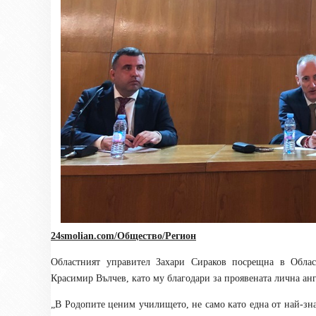
24smolian.com/Общество/Регион
Областният управител Захари Сираков посрещна в Облас
Красимир Вълчев, като му благодари за проявената лична ан
„В Родопите ценим училището, не само като една от най-зн