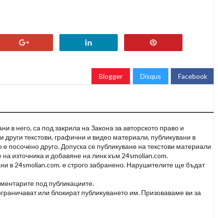
Blogger
Disqus
Facebook
и в него, са под закрила на Закона за авторското право и
и други текстови, графични и видео материали, публикувани в
но е посочено друго. Допуска се публикуване на текстови материали
 на източника и добавяне на линк към 24smolian.com.
ни в 24smolian.com. е строго забранено. Нарушителите ще бъдат
оментарите под публикациите.
граничават или блокират публикуването им. Призоваваме ви за