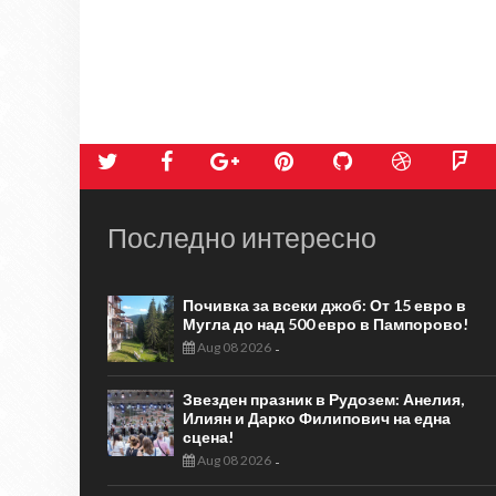
Последно интересно
Почивка за всеки джоб: От 15 евро в
Мугла до над 500 евро в Пампорово!
Aug 08 2026
-
Звезден празник в Рудозем: Анелия,
Илиян и Дарко Филипович на една
сцена!
Aug 08 2026
-