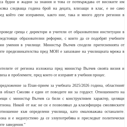
 са будни и жадни за знания и това се потвърждава от високите им
всяка следваща година брой на децата, влизащи в клас, е не само
ред който сме изправени, както ние, така и много други региони в
проведе среща с директори и учители от образователни институции в
редстоящи образователни реформи, с които да се подобрят учебните
чни умения в училище. Министър Вълчев сподели притесненията от
ните предизвикателства пред МОН е запазване на училищната мрежа в
чителите от региона изложиха пред министър Вълчев своята визия и
лиха и проблемите, пред които се изправят в учебния процес.
редложение за План-прием за учебната 2025/2026 година, областният
 в област Смолян е един от поводите ни за гордост. Отношението на
ещи с министър Вълчев са били с конструктивен характер, целящи
егиона. Никой от нас не си е позволявал да класифицира смолянските
отношение към определени училища, като омаловажава останалите.
иона и е недопустимо да се злоупотребява и преследват политически
те заведения.“