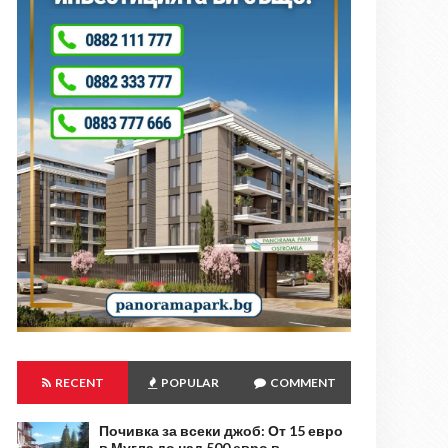
RECENT
POPULAR
COMMENT
Почивка за всеки джоб: От 15 евро
в Мугла до над 500 евро в