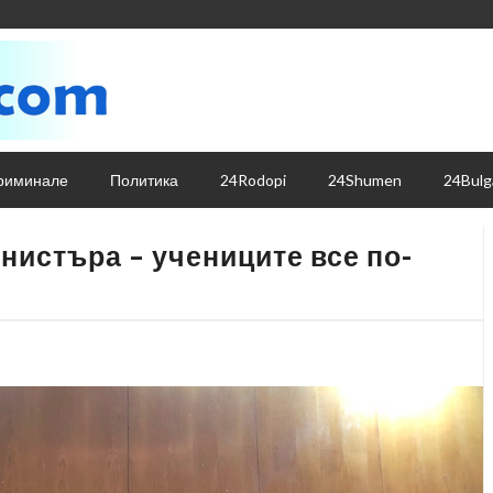
риминале
Политика
24Rodopi
24Shumen
24Bulg
истъра – учениците все по-