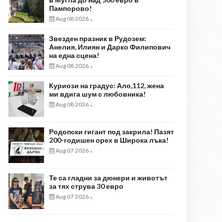
Пампорово!
Aug 08 2026
-
Звезден празник в Рудозем:
Анелия, Илиян и Дарко Филипович
на една сцена!
Aug 08 2026
-
Куриози на градус: Ало,112, жена
ми вдига шум с любовника!
Aug 08 2026
-
Родопски гигант под закрила! Пазят
200-годишен орех в Широка лъка!
Aug 07 2026
-
Те са гладни за дюнери и животът
за тях струва 30 евро
Aug 07 2026
-