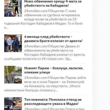
Ново обвинение срещу 4-мата за
убийството на Кабаджов!
24smolian.com/Общество С ново
обвинение се сдобиха четиримата
млади мъже за убийството на 23-
годишния Костадин Кабаджов в Мадан. То е било
п...
6 месеца след убийството -
двамата братя излизат от ареста!
24smolian.com/Общество Двама от
обвиняемите за убийството на
Костадин Кабаджов излизат от ареста,
съобщават колегите от 24 rodopi.com . Бр...
Новият Париж – боклуци, палатки,
опикани улици
24smolian.com/Общество Париж, който
вече не е онзи Париж – на Хемингуей,
на бохемата, на изкуството. „Много
неизчистени боклуци, опикани у...
Топ новината: Поискаха отвод на
разследващите ужаса в Мадан!
24smolian.com/Общество Отвод е бил