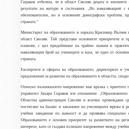
Сираков отбеляза, че в област Смолян децата и юношите
резултати на матури и състезания. „Но намаляващият с 
обезпокоителен, но и основният демографски проблем, п
страната.“
Министърът на образованието и науката Красимир Вълчев 
област Смолян. Той представи основните приоритети и п
планове, с цел придобиване на трайни знания и практи
намаляващия брой на учениците и каза, че едно от основ
страната.
Експертите в сферата на образованието, директорите и у
предложения за развитие на образованието в областта, споде
Относно възникналото напрежение във връзка с приетото п
управител Захари Сираков взе отношение. „Образованието
Областна администрация Смолян и всички провеждани ср
постигане на баланс и запазване на училищната мрежа в р
учебни заведения по важност и да проявява специално 
Образованието е основен приоритет за развитието на рег
интереси, като се създава излишно напрежение между учебни