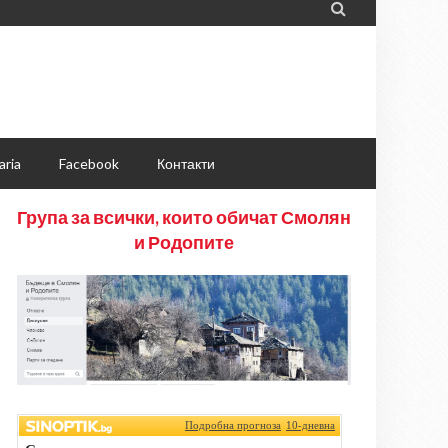

aria
Facebook
Контакти
Група за всички, които обичат Смолян
и Родопите