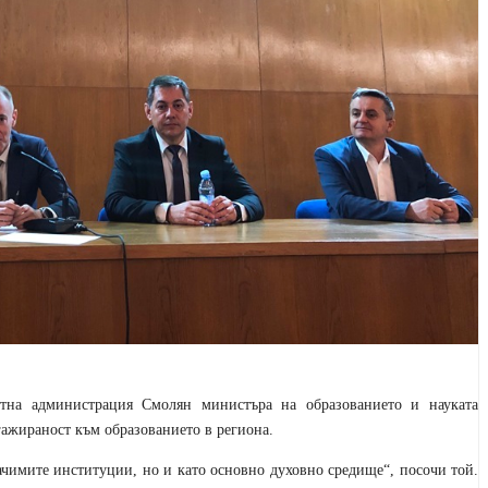
тна администрация Смолян министъра на образованието и науката
гажираност към образованието в региона.
ачимите институции, но и като основно духовно средище“, посочи той.