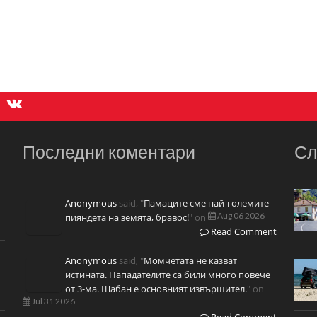
Последни коментари
Сл
Anonymous
said, "
Памаците сме най-големите
Aug 06 2026
пияндета на земята, бравос!
" on
Read Comment
Anonymous
said, "
Момчетата не казват
истината. Нападателите са били много повече
от 3-ма. Шабан е основният извършител.
" on
Jul 31 2026