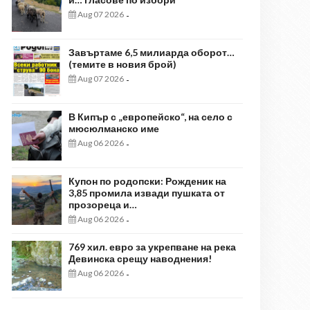
Aug 07 2026
-
Завъртаме 6,5 милиарда оборот…
(темите в новия брой)
Aug 07 2026
-
В Кипър с „европейско“, на село с
мюсюлманско име
Aug 06 2026
-
Купон по родопски: Рожденик на
3,85 промила извади пушката от
прозореца и…
Aug 06 2026
-
769 хил. евро за укрепване на река
Девинска срещу наводнения!
Aug 06 2026
-