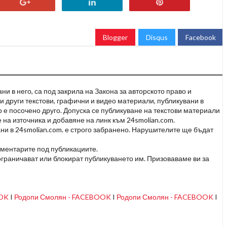
Blogger
Disqus
Facebook
и в него, са под закрила на Закона за авторското право и
и други текстови, графични и видео материали, публикувани в
но е посочено друго. Допуска се публикуване на текстови материали
 на източника и добавяне на линк към 24smolian.com.
ни в 24smolian.com. е строго забранено. Нарушителите ще бъдат
оментарите под публикациите.
граничават или блокират публикуването им. Призоваваме ви за
OOK
I
Родопи Смолян - FACEBOOK
I
Родопи Смолян - FACEBOOK
I