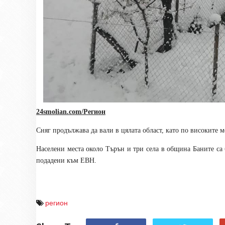
24smolian.com/Регион
Сняг продължава да вали в цялата област, като по високите м
Населени места около Търън и три села в община Баните са 
подадени към ЕВН.
регион