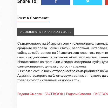
Share To:
Post A Comment:
0 COMMENTS SO FAR,ADD YOURS
Съдържанието на 24smolian.com и технологиите, използван
сродните му права. Всички статии, репортажи, интервюта 
сайта, са собственост на 24smolian.com, освен ако изрич
само след писмено съгласие на 24smolian.com, посочване
Използването на графични и видео материали, публикува
санкционирани с цялата строгост на закона.
24smolian.comне носи отговорност за съдържанието на к
Администраторите на блог-форума запазват правото да о
толерантност и спазване на добрия тон.
Родопи Смолян - FACEBOOK
I
Родопи Смолян - FACEB