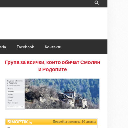

aria
Facebook
Контакти
Група за всички, които обичат Смолян
и Родопите