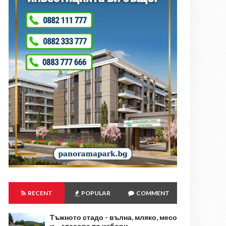
RECENT
POPULAR
COMMENT
Тъжното стадо - вълна, мляко, месо
и… гласове по избори