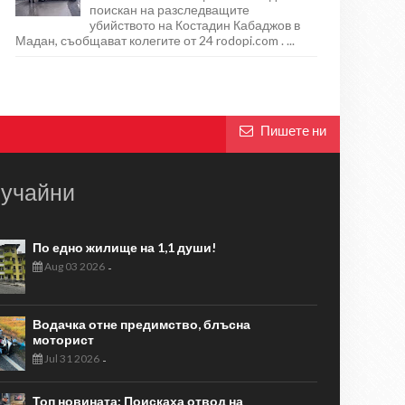
поискан на разследващите
убийството на Костадин Кабаджов в
Мадан, съобщават колегите от 24 rodopi.com . ...
Пишете ни
учайни
По едно жилище на 1,1 души!
Aug 03 2026
-
Водачка отне предимство, блъсна
моторист
Jul 31 2026
-
Топ новината: Поискаха отвод на