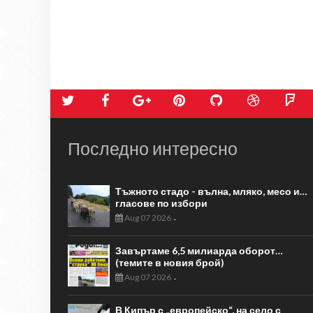
Последно интересно
Тъжното стадо - вълна, мляко, месо и…
гласове по избори
Aug 07 2026
-
Завъртаме 6,5 милиарда оборот…
(темите в новия брой)
Aug 07 2026
-
В Кипър с „европейско“, на село с