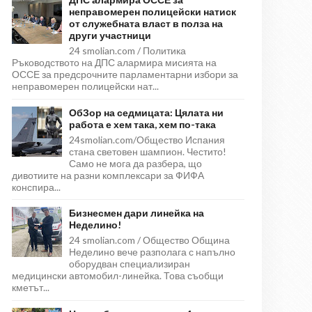
неправомерен полицейски натиск
от служебната власт в полза на
други участници
24 smolian.com / Политика
Ръководството на ДПС алармира мисията на
ОССЕ за предсрочните парламентарни избори за
неправомерен полицейски нат...
ОбЗор на седмицата: Цялата ни
работа е хем така, хем по-така
24smolian.com/Общество Испания
стана световен шампион. Честито!
Само не мога да разбера, що
дивотиите на разни комплексари за ФИФА
конспира...
Бизнесмен дари линейка на
Неделино!
24 smolian.com / Общество Община
Неделино вече разполага с напълно
оборудван специализиран
медицински автомобил-линейка. Това съобщи
кметът...