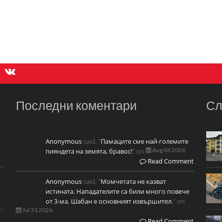
Последни коментари
Сл
Anonymous
said, "
Памаците сме най-големите
Aug 06 2026
пияндета на земята, бравос!
" on
Read Comment
Anonymous
said, "
Момчетата не казват
истината. Нападателите са били много повече
от 3-ма. Шабан е основният извършител.
" on
Jul 31 2026
Read Comment