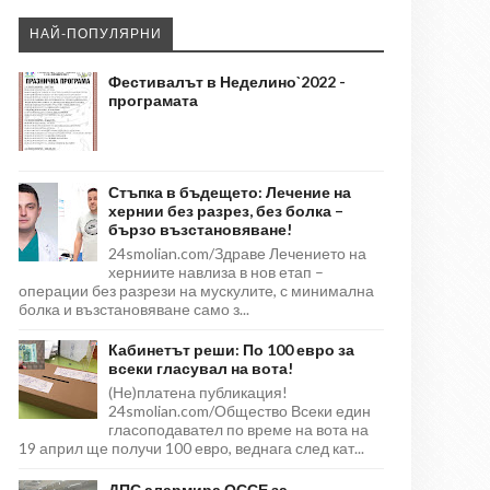
НАЙ-ПОПУЛЯРНИ
Фестивалът в Неделино`2022 -
програмата
Стъпка в бъдещето: Лечение на
хернии без разрез, без болка –
бързо възстановяване!
24smolian.com/Здраве Лечението на
херниите навлиза в нов етап –
операции без разрези на мускулите, с минимална
болка и възстановяване само з...
Кабинетът реши: По 100 евро за
всеки гласувал на вота!
(Не)платена публикация!
24smolian.com/Общество Всеки един
гласоподавател по време на вота на
19 април ще получи 100 евро, веднага след кат...
ДПС алармира ОССЕ за