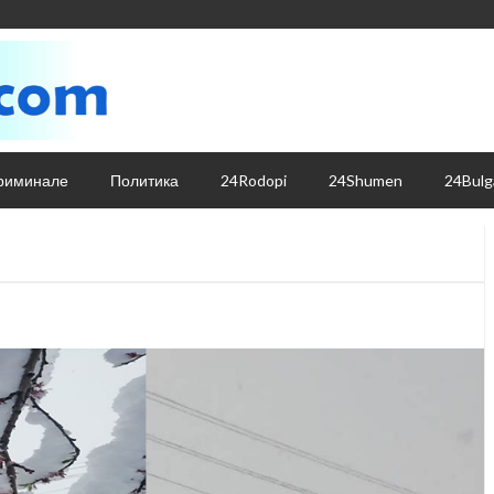
риминале
Политика
24Rodopi
24Shumen
24Bulg