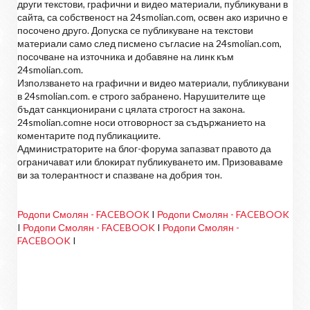
други текстови, графични и видео материали, публикувани в
сайта, са собственост на 24smolian.com, освен ако изрично е
посочено друго. Допуска се публикуване на текстови
материали само след писмено съгласие на 24smolian.com,
посочване на източника и добавяне на линк към
24smolian.com.
Използването на графични и видео материали, публикувани
в 24smolian.com. е строго забранено. Нарушителите ще
бъдат санкционирани с цялата строгост на закона.
24smolian.comне носи отговорност за съдържанието на
коментарите под публикациите.
Администраторите на блог-форума запазват правото да
ограничават или блокират публикуването им. Призоваваме
ви за толерантност и спазване на добрия тон.
Родопи Смолян - FACEBOOK
I
Родопи Смолян - FACEBOOK
I
Родопи Смолян - FACEBOOK
I
Родопи Смолян -
FACEBOOK
I