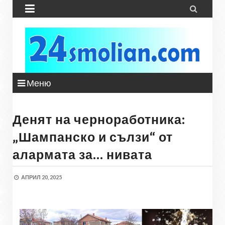


Меню
Денят на черноработника:
„Шампанско и сълзи“ от
алармата за… нивата
АПРИЛ 20, 2025