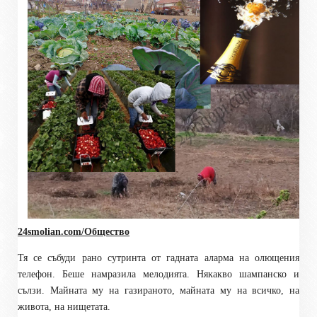
24smolian.com/Общество
Тя се събуди рано сутринта от гадната аларма на олющения
телефон. Беше намразила мелодията. Някакво шампанско и
сълзи. Майната му на газираното, майната му на всичко, на
живота, на нищетата.