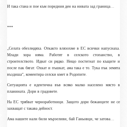
И така стана и пое към поредния ден на нивата зад граница…
***
„Селата обезлюдяха. Откакто влязохме в ЕС всички напуснаха.
Млади хора няма. Работят в селското стопанство, в
строителството. Идват си рядко. Нещо постегнат по къщите и
после пак бягат. Охкат и пъшкат, ама така е то. Тука пък земята
въздиша“, коментира селски кмет в Родопите.
Ситуацията е идентична във всяко малко населено място в
планината. Дори в градовете.
На ЕС трябват черноработници. Защото дори бежанците не се
захващат с такава дейност.
Ама нашите нали били мързеливи, бай Ганьовци, че затова…