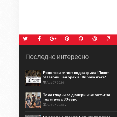
Последно интересно
Родопски гигант под закрила! Пазят
200-годишен орех в Широка лъка!
Aug 07 2026
-
Те са гладни за дюнери и животът за
тях струва 30 евро
Aug 07 2026
-
Първо в България: Борино въвежда