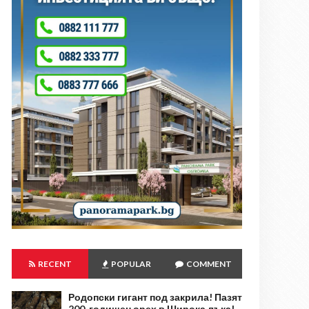
RECENT
POPULAR
COMMENT
Родопски гигант под закрила! Пазят
200-годишен орех в Широка лъка!