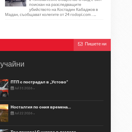
поискан на разследващите
убийството на Костадин Кабаджов в
Мадан, съобщават колегите от 24 rodopi.com . ...
Пишете ни
учайни
ПТП с пострадал в „Устово“
Jul 31 2026
-
Носталгия по ония времена…
Jul 22 2026
-
Три пожара! С цигара в леглото –