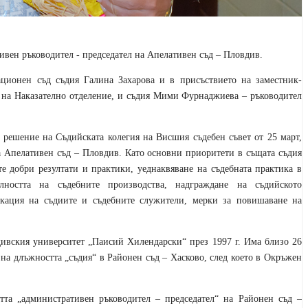
вен ръководител - председател на Апелативен съд – Пловдив.
ационен съд съдия Галина Захарова и в присъствието на заместник-
л на Наказателно отделение, и съдия Мими Фурнаджиева – ръководител
 решение на Съдийската колегия на Висшия съдебен съвет от 25 март,
а Апелативен съд – Пловдив. Като основни приоритети в същата съдия
е добри резултати и практики, уеднаквяване на съдебната практика в
лността на съдебните производства, надграждане на съдийското
кация на съдиите и съдебните служители, мерки за повишаване на
ивския университет „Паисий Хилендарски“ през 1997 г. Има близо 26
 на длъжността „съдия“ в Районен съд – Хасково, след което в Окръжен
остта „административен ръководител – председател“ на Районен съд –