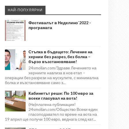
НАЙ-ПОПУЛЯРНИ
Фестивалът в Неделино`2022 -
програмата
Стъпка в бъдещето: Лечение на
хернии без разрез, без болка –
бързо възстановяване!
24smolian.com/Здраве Лечението на
херниите навлиза в нов етап –
операции без разрези на мускулите, с минимална
болка и възстановяване само з...
Кабинетът реши: По 100 евро за
всеки гласувал на вота!
(Не)платена публикация!
24smolian.com/Общество Всеки един
гласоподавател по време на вота на
19 април ще получи 100 евро, веднага след кат...