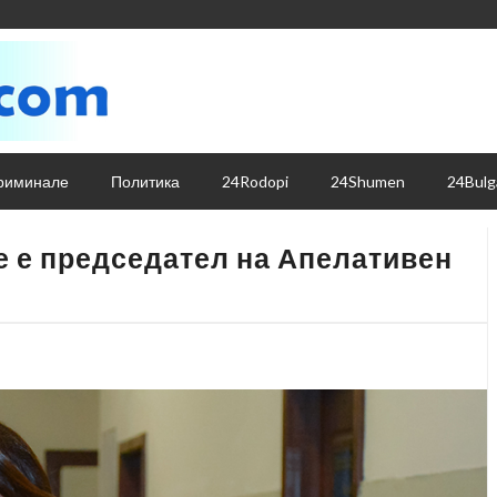
риминале
Политика
24Rodopi
24Shumen
24Bulg
е е председател на Апелативен