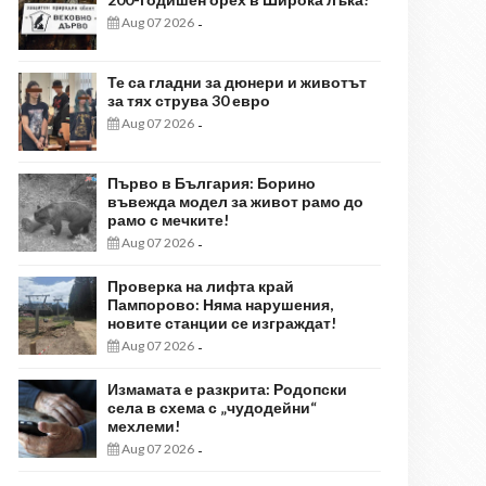
Aug 07 2026
-
Те са гладни за дюнери и животът
за тях струва 30 евро
Aug 07 2026
-
Първо в България: Борино
въвежда модел за живот рамо до
рамо с мечките!
Aug 07 2026
-
Проверка на лифта край
Пампорово: Няма нарушения,
новите станции се изграждат!
Aug 07 2026
-
Измамата е разкрита: Родопски
села в схема с „чудодейни“
мехлеми!
Aug 07 2026
-