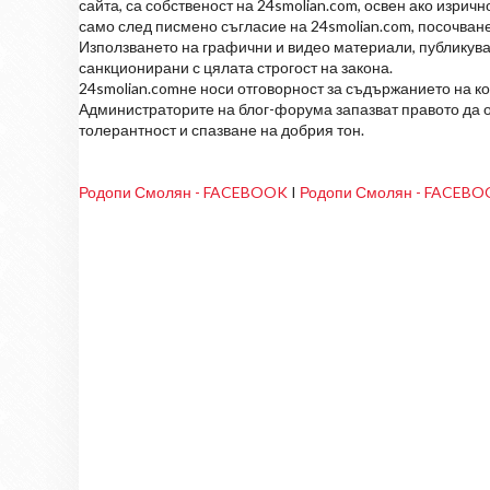
сайта, са собственост на 24smolian.com, освен ако изрич
само след писмено съгласие на 24smolian.com, посочване
Използването на графични и видео материали, публикува
санкционирани с цялата строгост на закона.
24smolian.comне носи отговорност за съдържанието на к
Администраторите на блог-форума запазват правото да о
толерантност и спазване на добрия тон.
Родопи Смолян - FACEBOOK
I
Родопи Смолян - FACEB