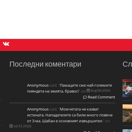
Последни коментари
Сл
Anonymous
said, "
Памаците сме най-големите
Aug 06 2026
пияндета на земята, бравос!
" on
Read Comment
Anonymous
said, "
Момчетата не казват
истината. Нападателите са били много повече
от 3-ма. Шабан е основният извършител.
" on
Jul 31 2026