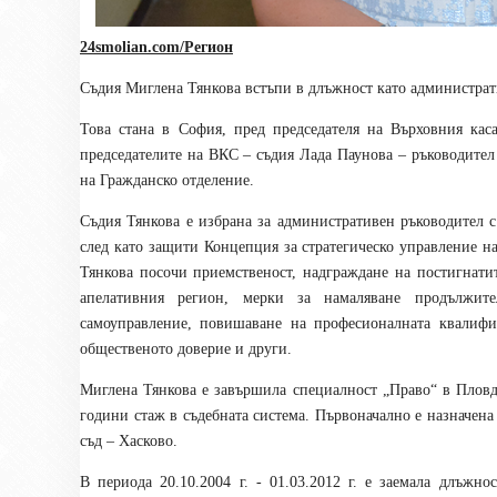
24smolian.com/Регион
Съдия Миглена Тянкова встъпи в длъжност като администрати
Това стана в София, пред председателя на Върховния кас
председателите на ВКС – съдия Лада Паунова – ръководите
на Гражданско отделение.
Съдия Тянкова е избрана за административен ръководител с
след като защити Концепция за стратегическо управление н
Тянкова посочи приемственост, надграждане на постигнатит
апелативния регион, мерки за намаляване продължите
самоуправление, повишаване на професионалната квалифи
общественото доверие и други.
Миглена Тянкова е завършила специалност „Право“ в Пловд
години стаж в съдебната система. Първоначално е назначена
съд – Хасково.
В периода 20.10.2004 г. - 01.03.2012 г. е заемала длъжн