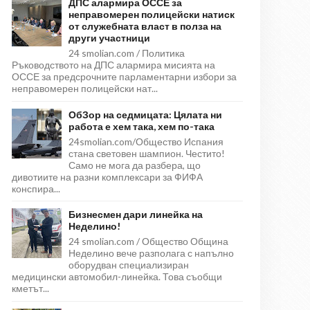
ДПС алармира ОССЕ за
неправомерен полицейски натиск
от служебната власт в полза на
други участници
24 smolian.com / Политика
Ръководството на ДПС алармира мисията на
ОССЕ за предсрочните парламентарни избори за
неправомерен полицейски нат...
ОбЗор на седмицата: Цялата ни
работа е хем така, хем по-така
24smolian.com/Общество Испания
стана световен шампион. Честито!
Само не мога да разбера, що
дивотиите на разни комплексари за ФИФА
конспира...
Бизнесмен дари линейка на
Неделино!
24 smolian.com / Общество Община
Неделино вече разполага с напълно
оборудван специализиран
медицински автомобил-линейка. Това съобщи
кметът...