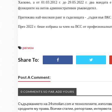
Хасково, а от 01.03.2012 г. до 29.05.2022 г. два мандата
функциите на негов административен ръководител.
Притежава най-високия ранг в съдилищата - „съдия във ВКС
През 2022 г. беше избрана за член на ВСС от професионалнат
регион
Share To:
Post A Comment:
0 COMMENTS SO FAR,ADD YOURS
Съдържанието на 24smolian.com и технологиите, използван
сродните му права. Всички статии, репортажи, интервюта 