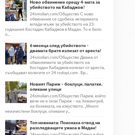
Ново обвинение срещу 4-мата за
убийството на Кабаджов!
24smolian.com/Общество С ново
обвинение се сдобиха четиримата
млади мъже за убийството на 23-
годишния Костадин Кабаджов в Мадан. То е било
п...
6 месеца след убийството -
двамата братя излизат от ареста!
24smolian.com/Общество Двама от
обвиняемите за убийството на
Костадин Кабаджов излизат от ареста,
съобщават колегите от 24 rodopi.com . Бр...
Новият Париж – боклуци, палатки,
опикани улици
24smolian.com/Общество Париж, който
вече не е онзи Париж – на Хемингуей,
на бохемата, на изкуството. „Много
неизчистени боклуци, опикани у...
Топ новината: Поискаха отвод на
разследващите ужаса в Мадан!
24smolian.com/Общество Отвод е бил