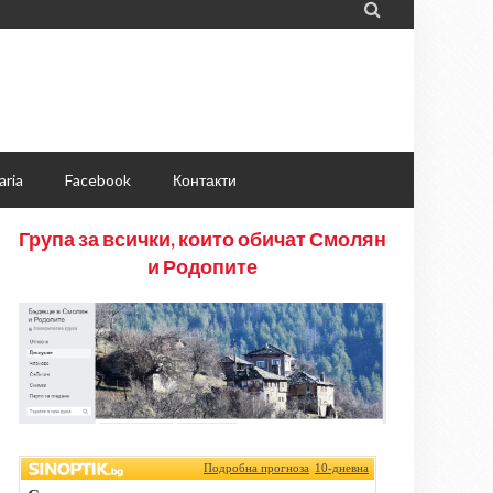

aria
Facebook
Контакти
Група за всички, които обичат Смолян
и Родопите