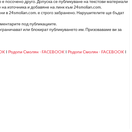
но е посочено друго. Допуска се публикуване на текстови материали
 на източника и добавяне на линк към 24smolian.com.
ни в 24smolian.com. е строго забранено. Нарушителите ще бъдат
оментарите под публикациите.
граничават или блокират публикуването им. Призоваваме ви за
OOK
I
Родопи Смолян - FACEBOOK
I
Родопи Смолян - FACEBOOK
I