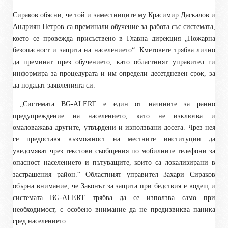
Сираков обясни, че той и заместниците му Красимир Даскалов и
Андриян Петров са преминали обучение за работа със системата,
което се провежда присъствено в Главна дирекция „Пожарна
безопасност и защита на населението“. Кметовете трябва лично
да преминат през обучението, като областният управител ги
информира за процедурата и им определи десетдневен срок, за
да подадат заявленията си.
„Системата BG-ALERT е един от начините за ранно
предупреждение на населението, като не изключва и
омаловажава другите, утвърдени и използвани досега. Чрез нея
се предоставя възможност на местните институции да
уведомяват чрез текстови съобщения по мобилните телефони за
опасност населението и пътуващите, които са локализирани в
застрашения район.“ Областният управител Захари Сираков
обърна внимание, че Законът за защита при бедствия е водещ и
системата BG-ALERT трябва да се използва само при
необходимост, с особено внимание да не предизвиква паника
сред населението.