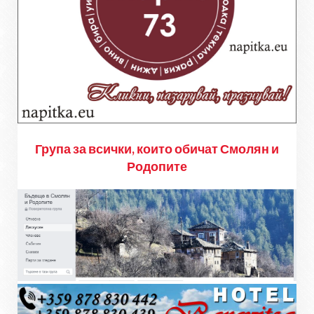
Група за всички, които обичат Смолян и
Родопите