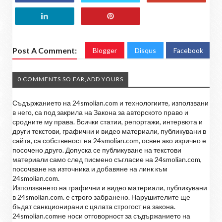
Post A Comment:
Blogger
Disqus
Facebook
0 COMMENTS SO FAR,ADD YOURS
Съдържанието на 24smolian.com и технологиите, използвани
в него, са под закрила на Закона за авторското право и
сродните му права. Всички статии, репортажи, интервюта и
други текстови, графични и видео материали, публикувани в
сайта, са собственост на 24smolian.com, освен ако изрично е
посочено друго. Допуска се публикуване на текстови
материали само след писмено съгласие на 24smolian.com,
посочване на източника и добавяне на линк към
24smolian.com.
Използването на графични и видео материали, публикувани
в 24smolian.com. е строго забранено. Нарушителите ще
бъдат санкционирани с цялата строгост на закона.
24smolian.comне носи отговорност за съдържанието на