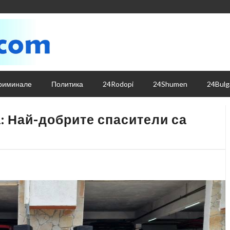
риминале
Политика
24Rodopi
24Shumen
24Bulg
: Най-добрите спасители са