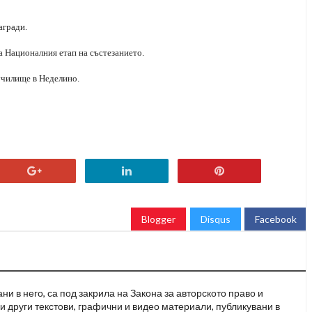
агради.
а Националния етап на състезанието.
чилище в Неделино.
Blogger
Disqus
Facebook
и в него, са под закрила на Закона за авторското право и
и други текстови, графични и видео материали, публикувани в