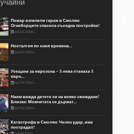
учайни
Пожар изпепели гараж в Смолян:
Огнеборците спасиха съседна постройка!
Jul 22 2026
-
Носталгия по ония времена…
Jul 22 2026
-
Усещане за еврозона – 5 лева станаха 5
евро…
Jul 19 2026
-
Наим вижда детето си на всяко свиждане!
Близки: Момчетата се държат…
Jul 31 2026
-
Катастрофа в Смолян: Челен удар, има
пострадал!
Jul 30 2026
-