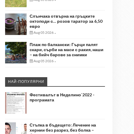
-
Слънчака отвърна на гръцките
октоподи с… розов таратор за 6,50
евро
Aug 05 2026
-
Плаж по балкански: Гърци палят
скари, сърби на маси с ракия, наши
– на бийч барове за снимки
Aug 05 2026
-
НАЙ-ПОПУЛЯРНИ
Фестивалът в Неделино`2022 -
програмата
Стъпка в бъдещето: Лечение на
хернии без разрез, без болка –