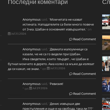
Последни коментари
Сл
Anonymous
said, "
Момчетата не казват
истината. Нападателите са били много повече
от 3-ма. Шабан е основният извършител.
" on
Jul 31 2026
Read Comment
Anonymous
said, "
Двамата малоумници са
казали, че не са го видели при Шабан.
Има свидетели, които твърдят , че Шабан е
бутнал момчето в дерето. Ама колко са мъже да излязат
Jul 31 2026
да си кажат, не знам.
" on
Read Comment
Anonymous
said, "
Ревизия!
Jul 29 2026
" on
Read Comment
Anonymous
said, "
Денис извърши две
престъпления и още е на свобода, така ли ???
"