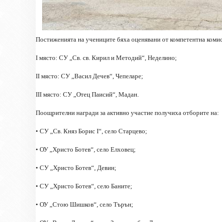
Постиженията на учениците бяха оценявани от компетентна комиси
I място: СУ „Св. св. Кирил и Методий“, Неделино
;
II място: СУ „Васил Дечев“, Чепеларе
;
III място: СУ „Отец Паисий“, Мадан
.
Поощрителни награди за активно участие получиха отборите на:
• СУ „Св. Княз Борис I“, село Старцево
;
• ОУ „Христо Ботев“, село Елховец
;
• СУ „Христо Ботев“, Девин
;
• СУ „Христо Ботев“, село Баните
;
• ОУ „Стою Шишков“, село Търън
;