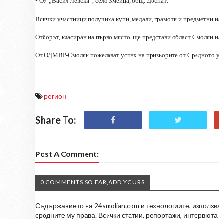
• ОУ „Васил Левски“, село Змеица, общ. Доспат
.
Всички участници получиха купи, медали, грамоти и предметни н
Отборът, класиран на първо място, ще представи област Смолян н
От ОДМВР-Смолян пожелават успех на призьорите от Средното у
регион
Share To:
Post A Comment:
0 COMMENTS SO FAR,ADD YOURS
Съдържанието на 24smolian.com и технологиите, използван
сродните му права. Всички статии, репортажи, интервюта 