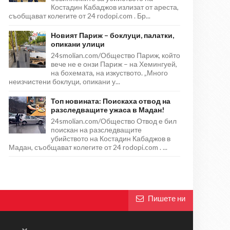
Костадин Кабаджов излизат от ареста,
съобщават колегите от 24 rodopi.com . Бр...
Новият Париж – боклуци, палатки,
опикани улици
24smolian.com/Общество Париж, който
вече не е онзи Париж – на Хемингуей,
на бохемата, на изкуството. „Много
неизчистени боклуци, опикани у...
Топ новината: Поискаха отвод на
разследващите ужаса в Мадан!
24smolian.com/Общество Отвод е бил
поискан на разследващите
убийството на Костадин Кабаджов в
Мадан, съобщават колегите от 24 rodopi.com . ...
Пишете ни