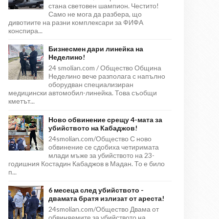
стана световен шампион. Честито!
Само не мога да разбера, що
дивотиите на разни комплексари за ФИФА
конспира...
Бизнесмен дари линейка на
Неделино!
24 smolian.com / Общество Община
Неделино вече разполага с напълно
оборудван специализиран
медицински автомобил-линейка. Това съобщи
кметът...
Ново обвинение срещу 4-мата за
убийството на Кабаджов!
24smolian.com/Общество С ново
обвинение се сдобиха четиримата
млади мъже за убийството на 23-
годишния Костадин Кабаджов в Мадан. То е било
п...
6 месеца след убийството -
двамата братя излизат от ареста!
24smolian.com/Общество Двама от
обвиняемите за убийството на