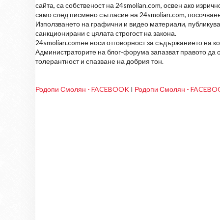
сайта, са собственост на 24smolian.com, освен ако изрич
само след писмено съгласие на 24smolian.com, посочване
Използването на графични и видео материали, публикува
санкционирани с цялата строгост на закона.
24smolian.comне носи отговорност за съдържанието на к
Администраторите на блог-форума запазват правото да о
толерантност и спазване на добрия тон.
Родопи Смолян - FACEBOOK
I
Родопи Смолян - FACEB