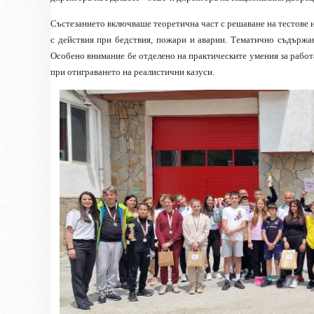
Състезанието включваше теоретична част с решаване на тестове и
с действия при бедствия, пожари и аварии. Тематично съдържан
Особено внимание бе отделено на практическите умения за работа
при отиграването на реалистични казуси.