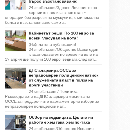
бързо възстановяване!
24smolian.com/Здраве Лечението на
херниите навлиза в нов етап –
операции без разрези на мускулите, с минимална
болка и възстановяване само з...
Кабинетът реши: По 100 евро за
всеки гласувал на вота!
(Не)платена публикация!
24smolian.com/Общество Всеки един
гласоподавател по време на вота на
19 април ще получи 100 евро, веднага след кат...
ДПС алармира ОССЕ за
неправомерен полицейски натиск
от служебната власт в полза на
други участници
24 smolian.com / Политика
Ръководството на ДПС алармира мисията на
ОССЕ за предсрочните парламентарни избори за
неправомерен полицейски нат...
ОбЗор на седмицата: Цялата ни
работа е хем така, хем по-така
24smolian.com/Общество Испания