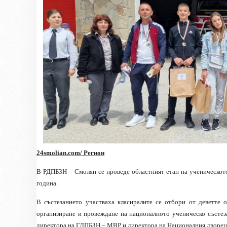
24smolian.com/ Регион
В РДПБЗН – Смолян се проведе областният етап на ученическот
година.
В състезанието участваха класиралите се отбори от деветте 
организиране и провеждане на националното ученическо състез
директора на ГДПБЗН – МВР и директора на Националния дворец 