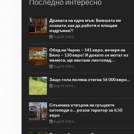
Последно интересно
Драмата на един мъж: Бившата ме
осакати, как да работя и плащам
издръжка?!
Aug 05 2026
-
Обяд на Черно – 141 евро, вечеря на
Бяло – 130 евро! И докато се мотат из
менюта, ще настане листопад…
Aug 05 2026
-
Защо гола поляна стигна 56 000 евро…
Aug 05 2026
-
Слънчака отвърна на гръцките
октоподи с… розов таратор за 6,50
евро
Aug 05 2026
-