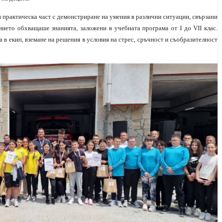
 практическа част с демонстриране на умения в различни ситуации, свързани
ието обхващаше знанията, заложени в учебната програма от I до VII клас.
 в екип, вземане на решения в условия на стрес, сръчност и съобразителност