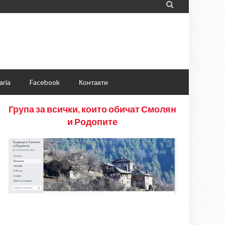

aria
Facebook
Контакти
Група за всички, които обичат Смолян
и Родопите