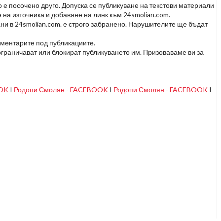
но е посочено друго. Допуска се публикуване на текстови материали
 на източника и добавяне на линк към 24smolian.com.
ни в 24smolian.com. е строго забранено. Нарушителите ще бъдат
оментарите под публикациите.
граничават или блокират публикуването им. Призоваваме ви за
OOK
I
Родопи Смолян - FACEBOOK
I
Родопи Смолян - FACEBOOK
I