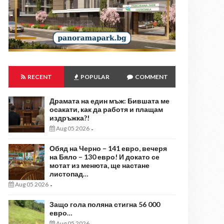
RECENT
POPULAR
COMMENT
Драмата на един мъж: Бившата ме
осакати, как да работя и плащам
издръжка?!
Aug 05 2026
-
Обяд на Черно – 141 евро, вечеря
на Бяло – 130 евро! И докато се
мотат из менюта, ще настане
листопад…
Aug 05 2026
-
Защо гола поляна стигна 56 000
евро…
Aug 05 2026