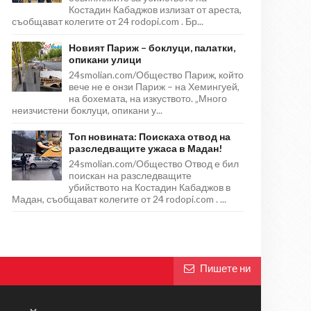
Костадин Кабаджов излизат от ареста,
съобщават колегите от 24 rodopi.com . Бр...
Новият Париж – боклуци, палатки,
опикани улици
24smolian.com/Общество Париж, който
вече не е онзи Париж – на Хемингуей,
на бохемата, на изкуството. „Много
неизчистени боклуци, опикани у...
Топ новината: Поискаха отвод на
разследващите ужаса в Мадан!
24smolian.com/Общество Отвод е бил
поискан на разследващите
убийството на Костадин Кабаджов в
Мадан, съобщават колегите от 24 rodopi.com . ...
Пишете ни