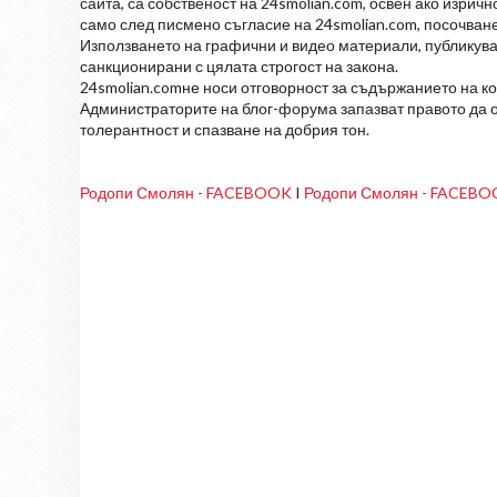
сайта, са собственост на 24smolian.com, освен ако изрич
само след писмено съгласие на 24smolian.com, посочване
Използването на графични и видео материали, публикува
санкционирани с цялата строгост на закона.
24smolian.comне носи отговорност за съдържанието на к
Администраторите на блог-форума запазват правото да о
толерантност и спазване на добрия тон.
Родопи Смолян - FACEBOOK
I
Родопи Смолян - FACEB