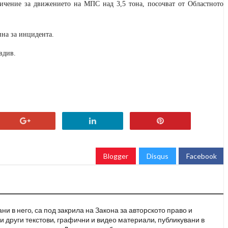
ичение за движението на МПС над 3,5 тона, посочват от Областното
ина за инцидента.
вдив.
Blogger
Disqus
Facebook
и в него, са под закрила на Закона за авторското право и
и други текстови, графични и видео материали, публикувани в