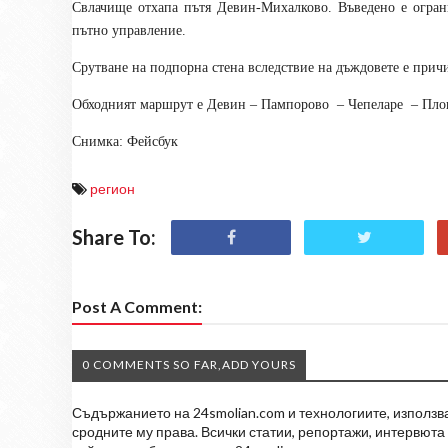
Свлачище отхапа пътя Девин-Михалково. Въведено е огран
пътно управление.
Срутване на подпорна стена вследствие на дъждовете е прич
Обходният маршрут е
Девин – Пампорово
– Чепеларе
– Пло
Снимка: Фейсбук
регион
Share To:
Post A Comment:
0 COMMENTS SO FAR,ADD YOURS
Съдържанието на 24smolian.com и технологиите, използван
сродните му права. Всички статии, репортажи, интервюта 