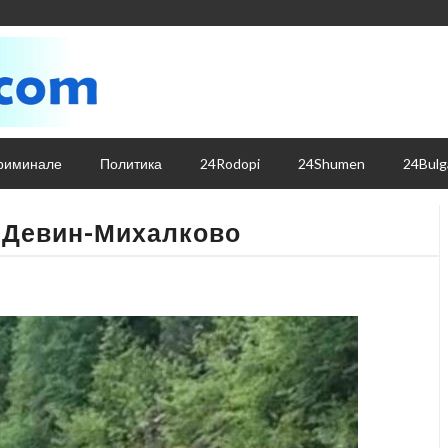
риминале
Политика
24Rodopi
24Shumen
24Bulg
т Девин-Михалково