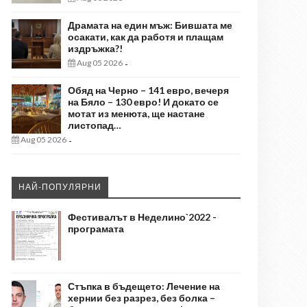
Драмата на един мъж: Бившата ме
осакати, как да работя и плащам
издръжка?!
Aug 05 2026
-
Обяд на Черно – 141 евро, вечеря
на Бяло – 130 евро! И докато се
мотат из менюта, ще настане
листопад…
Aug 05 2026
-
НАЙ-ПОПУЛЯРНИ
Фестивалът в Неделино`2022 -
програмата
Стъпка в бъдещето: Лечение на
хернии без разрез, без болка –