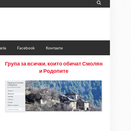

aria
Facebook
Контакти
Група за всички, които обичат Смолян
и Родопите