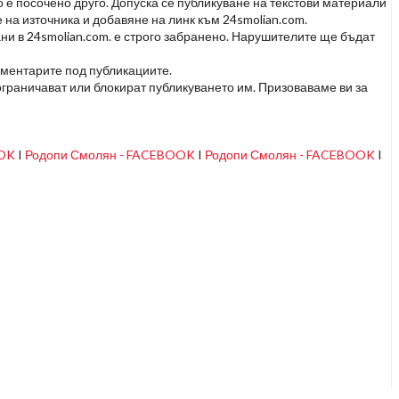
но е посочено друго. Допуска се публикуване на текстови материали
 на източника и добавяне на линк към 24smolian.com.
ни в 24smolian.com. е строго забранено. Нарушителите ще бъдат
оментарите под публикациите.
граничават или блокират публикуването им. Призоваваме ви за
OOK
I
Родопи Смолян - FACEBOOK
I
Родопи Смолян - FACEBOOK
I