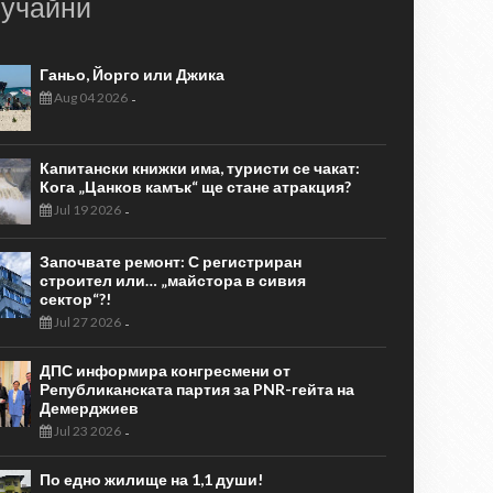
учайни
Ганьо, Йорго или Джика
Aug 04 2026
-
Капитански книжки има, туристи се чакат:
Кога „Цанков камък“ ще стане атракция?
Jul 19 2026
-
Започвате ремонт: С регистриран
строител или… „майстора в сивия
сектор“?!
Jul 27 2026
-
ДПС информира конгресмени от
Републиканската партия за PNR-гейта на
Демерджиев
Jul 23 2026
-
По едно жилище на 1,1 души!