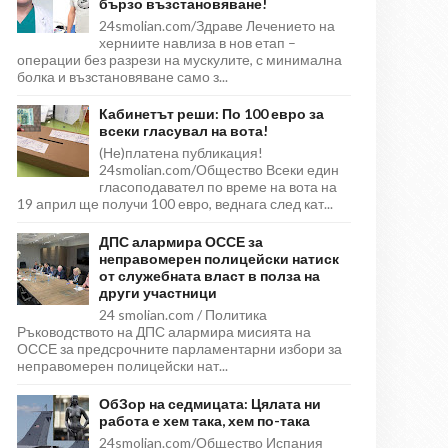
бързо възстановяване!
24smolian.com/Здраве Лечението на
херниите навлиза в нов етап –
операции без разрези на мускулите, с минимална
болка и възстановяване само з...
Кабинетът реши: По 100 евро за
всеки гласувал на вота!
(Не)платена публикация!
24smolian.com/Общество Всеки един
гласоподавател по време на вота на
19 април ще получи 100 евро, веднага след кат...
ДПС алармира ОССЕ за
неправомерен полицейски натиск
от служебната власт в полза на
други участници
24 smolian.com / Политика
Ръководството на ДПС алармира мисията на
ОССЕ за предсрочните парламентарни избори за
неправомерен полицейски нат...
ОбЗор на седмицата: Цялата ни
работа е хем така, хем по-така
24smolian.com/Общество Испания