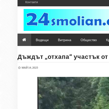
Контакти
Водещи
Витрина
Общество
К
Дъждът „отхапа“ участък о
МАЙ 14, 2025