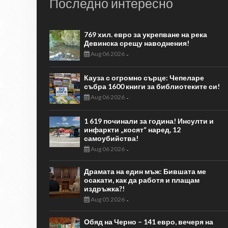
Последно интересно
769 хил. евро за укрепване на река
Девинска срещу наводнения!
Aug 06 2026
-
Кауза с огромно сърце: Чепеларе
събра 1600 книги за библиотеките си!
Aug 06 2026
-
1 619 починали за година! Инсулти и
инфаркти „косят“ наред, 12
самоубийства!
Aug 06 2026
-
Драмата на един мъж: Бившата ме
осакати, как да работя и плащам
издръжка?!
Aug 05 2026
-
Обяд на Черно – 141 евро, вечеря на