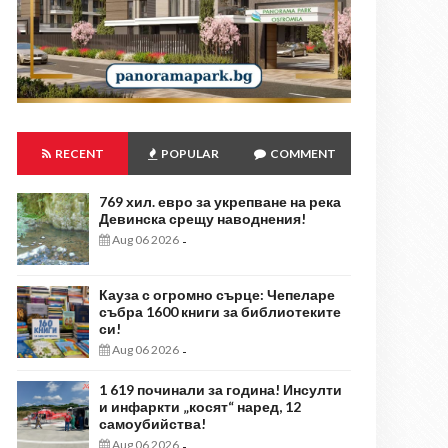
RECENT
POPULAR
COMMENT
769 хил. евро за укрепване на река
Девинска срещу наводнения!
Aug 06 2026
-
Кауза с огромно сърце: Чепеларе
събра 1600 книги за библиотеките
си!
Aug 06 2026
-
1 619 починали за година! Инсулти
и инфаркти „косят“ наред, 12
самоубийства!
Aug 06 2026
-