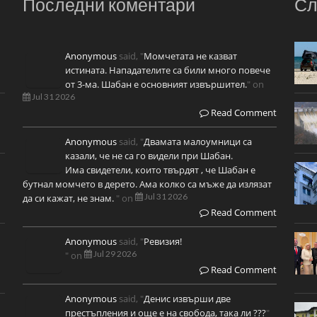
Последни коментари
Сл
Anonymous
said, "
Момчетата не казват
истината. Нападателите са били много повече
от 3-ма. Шабан е основният извършител.
" on
Jul 31 2026
Read Comment
Anonymous
said, "
Двамата малоумници са
казали, че не са го видели при Шабан.
Има свидетели, които твърдят , че Шабан е
бутнал момчето в дерето. Ама колко са мъже да излязат
Jul 31 2026
да си кажат, не знам.
" on
Read Comment
Anonymous
said, "
Ревизия!
Jul 29 2026
" on
Read Comment
Anonymous
said, "
Денис извърши две
престъпления и още е на свобода, така ли ???
"