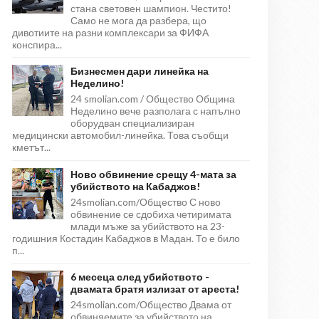
стана световен шампион. Честито!
Само не мога да разбера, що
дивотиите на разни комплексари за ФИФА
конспира...
Бизнесмен дари линейка на
Неделино!
24 smolian.com / Общество Община
Неделино вече разполага с напълно
оборудван специализиран
медицински автомобил-линейка. Това съобщи
кметът...
Ново обвинение срещу 4-мата за
убийството на Кабаджов!
24smolian.com/Общество С ново
обвинение се сдобиха четиримата
млади мъже за убийството на 23-
годишния Костадин Кабаджов в Мадан. То е било
п...
6 месеца след убийството -
двамата братя излизат от ареста!
24smolian.com/Общество Двама от
обвиняемите за убийството на