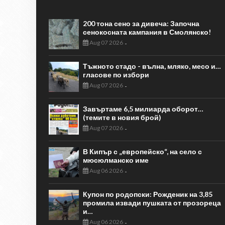
200 тона сено за дивеча: Започна
сенокосната кампания в Смолянско!
Aug 07 2026
-
Тъжното стадо - вълна, мляко, месо и…
гласове по избори
Aug 07 2026
-
Завъртаме 6,5 милиарда оборот…
(темите в новия брой)
Aug 07 2026
-
В Кипър с „европейско“, на село с
мюсюлманско име
Aug 06 2026
-
Купон по родопски: Рожденик на 3,85
промила извади пушката от прозореца
и…
Aug 06 2026
-