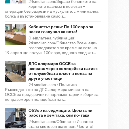
24smolian.com/Здраве Лечението на
херниите навлиза в нов етап –
операции без разрези на мускулите, с минимална
болка и възстановяване само з...
Кабинетът реши: По 100 евро за
всеки гласувал на вота!
(Не)платена публикация!
24smolian.com/Общество Всеки един
гласоподавател по време на вота на
19 април ще получи 100 евро, веднага след кат...
ДПС алармира ОССЕ за
неправомерен полицейски натиск
от служебната власт в полза на
други участници
24 smolian.com / Политика
Ръководството на ДПС алармира мисията на
ОССЕ за предсрочните парламентарни избори за
неправомерен полицейски нат...
ОбЗор на седмицата: Цялата ни
работа е хем така, хем по-така
24smolian.com/Общество Испания
стана световен шампион. Честито!