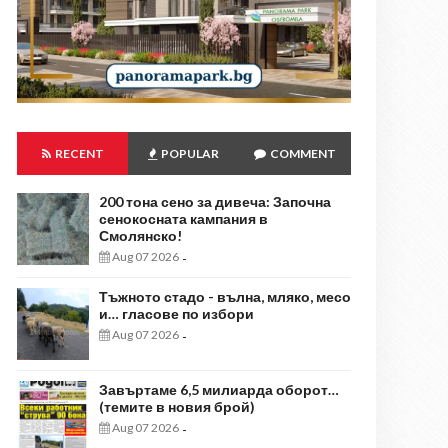
RECENT
POPULAR
COMMENT
200 тона сено за дивеча: Започна
сенокосната кампания в
Смолянско!
Aug 07 2026
-
Тъжното стадо - вълна, мляко, месо
и… гласове по избори
Aug 07 2026
-
Завъртаме 6,5 милиарда оборот…
(темите в новия брой)
Aug 07 2026
-