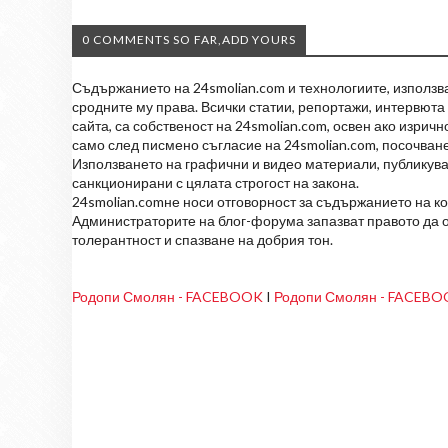
0 COMMENTS SO FAR,ADD YOURS
Съдържанието на 24smolian.com и технологиите, използван
сродните му права. Всички статии, репортажи, интервюта 
сайта, са собственост на 24smolian.com, освен ако изрич
само след писмено съгласие на 24smolian.com, посочване
Използването на графични и видео материали, публикува
санкционирани с цялата строгост на закона.
24smolian.comне носи отговорност за съдържанието на к
Администраторите на блог-форума запазват правото да о
толерантност и спазване на добрия тон.
Родопи Смолян - FACEBOOK
I
Родопи Смолян - FACEB