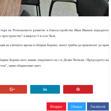
ъра на Регионалното развитие и благоустройство Иван Иванов поредното
 пространство“ в квартал 3 в село Чала.
ция на уличната мрежа в община Борино, които трябва да приключат до края
бщина Борино като имаме уверението на г-н Делян Пеевски –Председател на
тои“, заяви общинският кмет.
Blogger
Disqus
Facebook