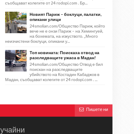
съобщават колегите от 24 rodopi.com . Бр...
Новият Париж – боклуци, палатки,
опикани улици
24smolian.com/Общество Париж, който
вече не е онзи Париж – на Хемингуей,
на бохемата, на изкуството. „Много
неизчистени боклуци, опикани у...
Топ новината: Поискаха отвод на
разследващите ужаса в Мадан!
24smolian.com/Общество Отвод е бил
поискан на разследващите
убийството на Костадин Кабаджов в
Мадан, съобщават колегите от 24 rodopi.com . ...
Пишете ни
учайни