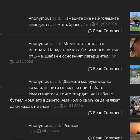
Anonymous
said, "
Памаците сме най-големите
Aug 06 2026
пияндета на земята, бравос!
" on
Read Comment
Anonymous
said, "
Момчетата не казват
истината. Нападателите са били много повече
от 3-ма. Шабан е основният извършител.
" on
Jul 31 2026
Read Comment
Anonymous
said, "
Двамата малоумници са
казали, че не са го видели при Шабан.
Има свидетели, които твърдят , че Шабан е
бутнал момчето в дерето. Ама колко са мъже да излязат
Jul 31 2026
да си кажат, не знам.
" on
Read Comment
Anonymous
said, "
Ревизия!
Jul 29 2026
" on
Read Comment