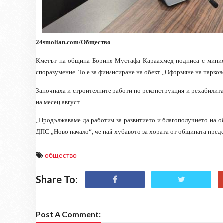
24smolian.com/Общество
Кметът на община Борино Мустафа Караахмед подписа с минист
споразумение. То е за финансиране на обект „Оформяне на парково
Започнаха и строителните работи по реконструкция и рехабилита
на месец август.
„Продължаваме да работим за развитието и благополучието на о
ДПС „Ново начало“, че най-хубавото за хората от общината предс
общество
Share To:
Post A Comment: