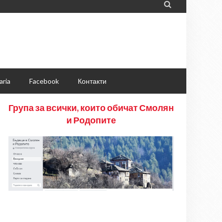

aria
Facebook
Контакти
Група за всички, които обичат Смолян
и Родопите