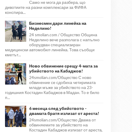
Само не мога да разбера, що
дивотиите на разни комплексари за ФИФА
конспира...
Бизнесмен дари линейка на
Неделино!
24 smolian.com / Общество Община
Неделино вече разполага с напълно
оборудван специализиран
медицински автомобил-линейка. Това съобщи
кметът...
Ново обвинение срещу 4-мата за
убийството на Кабаджов!
24smolian.com/Общество С ново
обвинение се сдобиха четиримата
млади мъже за убийството на 23-
годишния Костадин Кабаджов в Мадан. То е било
п...
6 месеца след убийството -
двамата братя излизат от ареста!
24smolian.com/Общество Двама от
обвиняемите за убийството на
Костадин Кабаджов излизат от ареста,