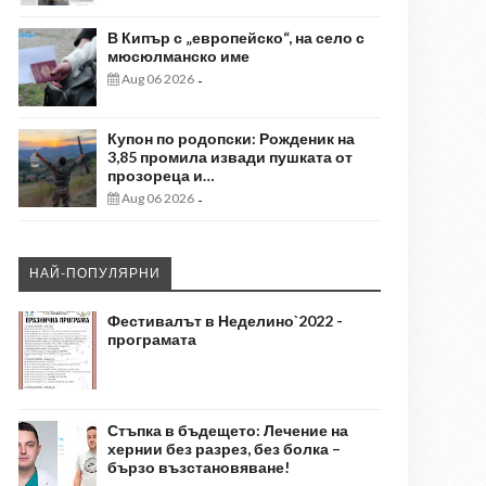
В Кипър с „европейско“, на село с
мюсюлманско име
Aug 06 2026
-
Купон по родопски: Рожденик на
3,85 промила извади пушката от
прозореца и…
Aug 06 2026
-
НАЙ-ПОПУЛЯРНИ
Фестивалът в Неделино`2022 -
програмата
Стъпка в бъдещето: Лечение на
хернии без разрез, без болка –
бързо възстановяване!