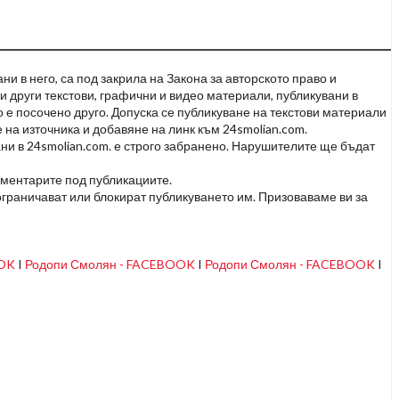
и в него, са под закрила на Закона за авторското право и
и други текстови, графични и видео материали, публикувани в
но е посочено друго. Допуска се публикуване на текстови материали
 на източника и добавяне на линк към 24smolian.com.
ни в 24smolian.com. е строго забранено. Нарушителите ще бъдат
оментарите под публикациите.
граничават или блокират публикуването им. Призоваваме ви за
OOK
I
Родопи Смолян - FACEBOOK
I
Родопи Смолян - FACEBOOK
I