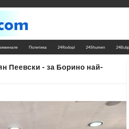
риминале
Политика
24Rodopi
24Shumen
24Bulg
н Пеевски - за Борино най-