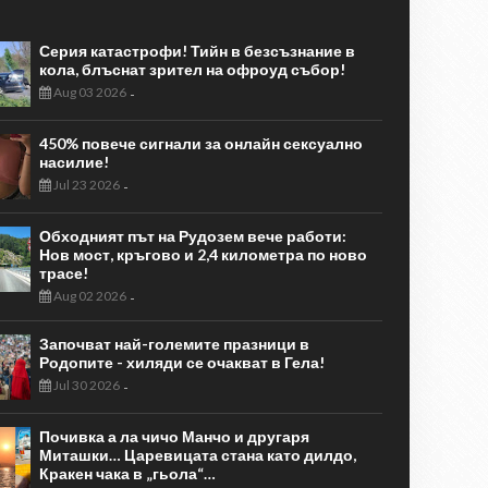
Серия катастрофи! Тийн в безсъзнание в
кола, блъснат зрител на офроуд събор!
Aug 03 2026
-
450% повече сигнали за онлайн сексуално
насилие!
Jul 23 2026
-
Обходният път на Рудозем вече работи:
Нов мост, кръгово и 2,4 километра по ново
трасе!
Aug 02 2026
-
Започват най-големите празници в
Родопите - хиляди се очакват в Гела!
Jul 30 2026
-
Почивка а ла чичо Манчо и другаря
Миташки… Царевицата стана като дилдо,
Кракен чака в „гьола“…