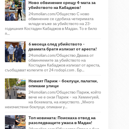
Ново обвинение срещу 4-мата за
убийството на Кабаджов!
24smolian.com/Общество С ново
обвинение се сдобиха четиримата
млади мъже за убийството на 23-
годишния Костадин Кабаджов в Мадан. То е било
п...
6 месеца след убийството -
двамата братя излизат от ареста!
24smolian.com/Общество Двама от
обвиняемите за убийството на
Костадин Кабаджов излизат от ареста,
съобщават колегите от 24 rodopi.com . Бр...
Новият Париж – боклуци, палатки,
опикани улици
24smolian.com/Общество Париж, който
вече не е онзи Париж – на Хемингуей,
на бохемата, на изкуството. „Много
неизчистени боклуци, опикани у...
Топ новината: Поискаха отвод на
разследващите ужаса в Мадан!
24smolian.com/Общество Отвод е бил