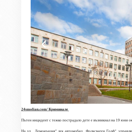
24smolian.com/ Криминале
Пътен инцидент с тежко пострадало дете е възникнал на 19 юни 
На ул. „Демокрация“ лек автомобил „Фолксваген Голф“, управл