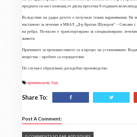
предната си част излизащ от дясна пресечка 6-годишен велосипед
Вследствие на удара детето е получило тежки наранявания. На 
настанено за лечение в МБАЛ „Д-р Братан Шукеров“ – Смолян с 
на ребра. По-късно е транспортирано за специализирано лечени
живота.
Причините за произшествието са в процес на установяване. Вода
вещества – пробите са отрицателни.
По случая е образувано досъдебно производство.
криминале
,
top
Share To:
Post A Comment:
0 COMMENTS SO FAR,ADD YOURS