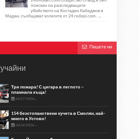
поискан на разследващите
убийството на Костадин Кабаджов в
Мадан, съобщават колегите от 24 rodopi.com . ...
Пишете ни
учайни
Три пожара! С цигара в леглото –
пламнала къща!
Jul 27 2026
-
154 безстопанствени кучета в Смолян, най-
много в Устово!
Jul 26 2026
-