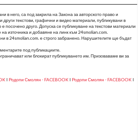
и в него, са под закрила на Закона за авторското право и
и други текстови, графични и видео материали, публикувани в
но е посочено друго. Допуска се публикуване на текстови материали
 на източника и добавяне на линк към 24smolian.com.
ни в 24smolian.com. е строго забранено. Нарушителите ще бъдат
оментарите под публикациите.
граничават или блокират публикуването им. Призоваваме ви за
OOK
I
Родопи Смолян - FACEBOOK
I
Родопи Смолян - FACEBOOK
I