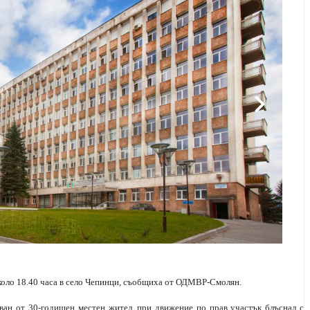
около 18.40 часа в село Чепинци, съобщиха от ОДМВР-Смолян.
яван от 30-годишен местен жител, при движение по прав участък блъснал с