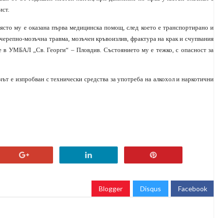
ист.
място му е оказана първа медицинска помощ, след което е транспортирано и
черепно-мозъчна травма, мозъчен кръвоизлив, фрактура на крак и счупвания
е в УМБАЛ „Св. Георги“ – Пловдив. Състоянието му е тежко, с опасност за
чът е изпробван с технически средства за употреба на алкохол и наркотични
Blogger
Disqus
Facebook