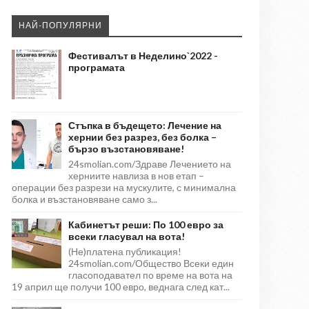
НАЙ-ПОПУЛЯРНИ
Фестивалът в Неделино`2022 -
програмата
Стъпка в бъдещето: Лечение на
хернии без разрез, без болка –
бързо възстановяване!
24smolian.com/Здраве Лечението на
херниите навлиза в нов етап –
операции без разрези на мускулите, с минимална
болка и възстановяване само з...
Кабинетът реши: По 100 евро за
всеки гласувал на вота!
(Не)платена публикация!
24smolian.com/Общество Всеки един
гласоподавател по време на вота на
19 април ще получи 100 евро, веднага след кат...