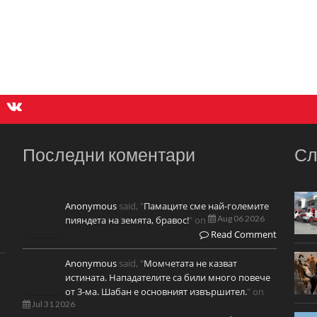
Последни коментари
Сл
Anonymous
said, "
Памаците сме най-големите
Aug 06 2026
пияндета на земята, бравос!
" on
Read Comment
Anonymous
said, "
Момчетата не казват
истината. Нападателите са били много повече
от 3-ма. Шабан е основният извършител.
" on
Jul 31 2026