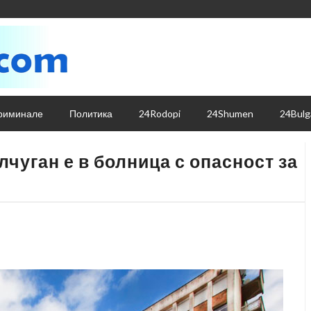
риминале
Политика
24Rodopi
24Shumen
24Bulg
чуган е в болница с опасност за