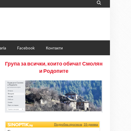

aria
Facebook
Контакти
Група за всички, които обичат Смолян
и Родопите