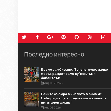
Последно интересно
Време за убиване: Пъчене, лукс, малко
мозък раждат само ку*венлък и
бабаитлък
Aug 08 2026
-
Баните събира миналото в снимки:
Събори, къщи и родове ще оживеят в
дигитален архив!
Aug 08 2026
-