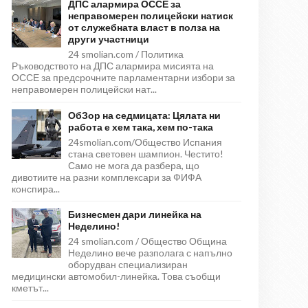
ДПС алармира ОССЕ за
неправомерен полицейски натиск
от служебната власт в полза на
други участници
24 smolian.com / Политика
Ръководството на ДПС алармира мисията на
ОССЕ за предсрочните парламентарни избори за
неправомерен полицейски нат...
ОбЗор на седмицата: Цялата ни
работа е хем така, хем по-така
24smolian.com/Общество Испания
стана световен шампион. Честито!
Само не мога да разбера, що
дивотиите на разни комплексари за ФИФА
конспира...
Бизнесмен дари линейка на
Неделино!
24 smolian.com / Общество Община
Неделино вече разполага с напълно
оборудван специализиран
медицински автомобил-линейка. Това съобщи
кметът...