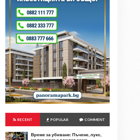
RECENT
POPULAR
COMMENT
Време за убиване: Пъчене, лукс,
малко мозък раждат само