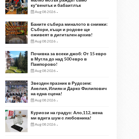
ку*венлък и бабаитлък
Aug 08 2026
-
Баните събира миналото в снимки:
Събори, къщи и родове ще
оживеят в дигитален архив!
Aug 08 2026
-
Почивка за всеки джоб: От 15 евро
в Мугла до над 500 евро в
Пампорово!
Aug 08 2026
-
Звезден празник в Рудозем:
Анелия, Илиян и Дарко Филипович
на една сцена!
Aug 08 2026
-
Куриози на градус: Ало,112, жена
ми вдига шум с любовника!
Aug 08 2026
-