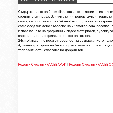
Съдържанието на 24smolian.com и технологиите, използван
сродните му права. Всички статии, репортажи, интервюта 
сайта, са собственост на 24smolian.com, освен ако изрич
само след писмено съгласие на 24smolian.com, посочване
Използването на графични и видео материали, публикува
санкционирани с цялата строгост на закона.
24smolian.comне носи отговорност за съдържанието на к
Администраторите на блог-форума запазват правото да о
толерантност и спазване на добрия тон.
Родопи Смолян - FACEBOOK
I
Родопи Смолян - FACEB