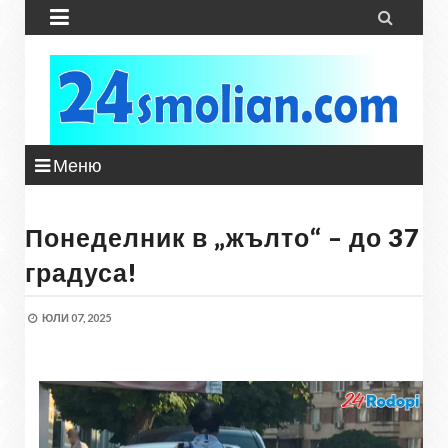


Меню
Понеделник в „жълто“ – до 37
градуса!
ЮЛИ 07, 2025