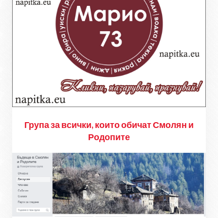
Група за всички, които обичат Смолян и
Родопите