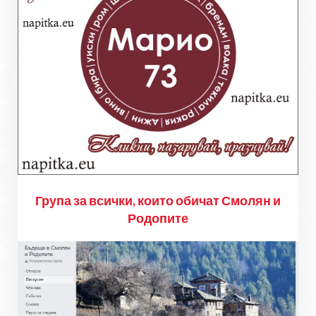
Група за всички, които обичат Смолян и
Родопите