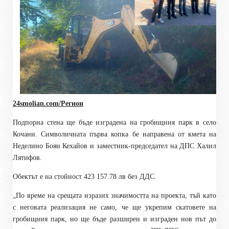
24smolian.com/Регион
Подпорна стена ще бъде изградена на гробищния парк в село
Кочани. Символичната първа копка бе направена от кмета на
Неделино Боян Кехайов и заместник-председател на ДПС Халил
Лятифов.
Обектът е на стойност 423 157.78 лв без ДДС.
„По време на срещата изразих значимостта на проекта, тъй като
с неговата реализация не само, че ще укрепим скатовете на
гробищния парк, но ще бъде разширен и изграден нов път до