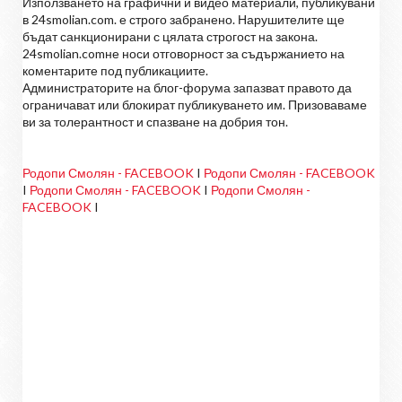
Използването на графични и видео материали, публикувани
в 24smolian.com. е строго забранено. Нарушителите ще
бъдат санкционирани с цялата строгост на закона.
24smolian.comне носи отговорност за съдържанието на
коментарите под публикациите.
Администраторите на блог-форума запазват правото да
ограничават или блокират публикуването им. Призоваваме
ви за толерантност и спазване на добрия тон.
Родопи Смолян - FACEBOOK
I
Родопи Смолян - FACEBOOK
I
Родопи Смолян - FACEBOOK
I
Родопи Смолян -
FACEBOOK
I