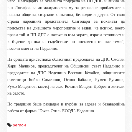
него. Благодарих за оказаната подкрепа на ПП ДПС и лично на
г-н Лятифов за ангажираността му за решаване проблемите в
нашата община, свързани с пътища, безводие и други. От своя
страна народният представител благодари за поканата да
присъства на днешното мероприятие и заяви, че всичко, което
прави той и ПП ДПС е насочено към хората, изрази готовност и
в бъдеще да оказва съдействие по поставени от нас теми“,
посочи кметът на Неделино.
На срещата присъстваха областният председател на ДПС Смолян
Хари Малинов, председателят на Общински съвет Неделино и
председател на ДПС Неделино Веселин Кехайов, общинските
съветници Бойко Симеонов, Огнян Бабачев, Румен Русанов,
Ружо Младенов, кметcj на село Кочани Младен Добрев и жители
на селото.
По традиция беше раздаден и курбан за здраве и безаварийна
работа от фирма "Гочев Стил- ЕООД"-Неделино.
регион