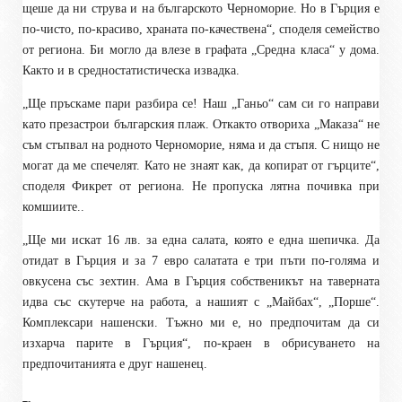
щеше да ни струва и на българското Черноморие. Но в Гърция е
по-чисто, по-красиво, храната по-качествена“, споделя семейство
от региона. Би могло да влезе в графата „Средна класа“ у дома.
Както и в средностатистическа извадка.
„Ще пръскаме пари разбира се! Наш „Ганьо“ сам си го направи
като презастрои българския плаж. Откакто отвориха „Маказа“ не
съм стъпвал на родното Черноморие, няма и да стъпя. С нищо не
могат да ме спечелят. Като не знаят как, да копират от гърците“,
споделя Фикрет от региона. Не пропуска лятна почивка при
комшиите..
„Ще ми искат 16 лв. за една салата, която е една шепичка. Да
отидат в Гърция и за 7 евро салатата е три пъти по-голяма и
овкусена със зехтин. Ама в Гърция собственикът на таверната
идва със скутерче на работа, а нашият с „Майбах“, „Порше“.
Комплексари нашенски. Тъжно ми е, но предпочитам да си
изхарча парите в Гърция“, по-краен в обрисуването на
предпочитанията е друг нашенец.