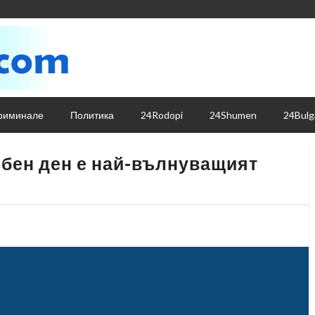
риминале
Политика
24Rodopi
24Shumen
24Bulg
ебен ден е най-вълнуващият