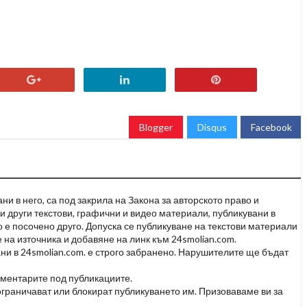
Blogger
Disqus
Facebook
и в него, са под закрила на Закона за авторското право и
и други текстови, графични и видео материали, публикувани в
но е посочено друго. Допуска се публикуване на текстови материали
 на източника и добавяне на линк към 24smolian.com.
ни в 24smolian.com. е строго забранено. Нарушителите ще бъдат
оментарите под публикациите.
граничават или блокират публикуването им. Призоваваме ви за