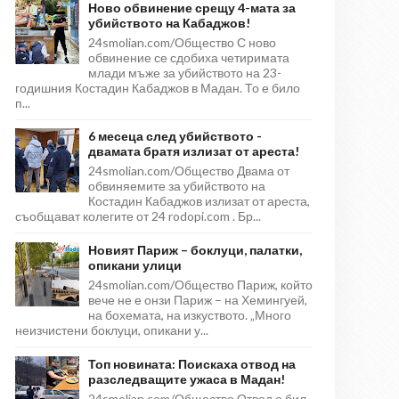
Ново обвинение срещу 4-мата за
убийството на Кабаджов!
24smolian.com/Общество С ново
обвинение се сдобиха четиримата
млади мъже за убийството на 23-
годишния Костадин Кабаджов в Мадан. То е било
п...
6 месеца след убийството -
двамата братя излизат от ареста!
24smolian.com/Общество Двама от
обвиняемите за убийството на
Костадин Кабаджов излизат от ареста,
съобщават колегите от 24 rodopi.com . Бр...
Новият Париж – боклуци, палатки,
опикани улици
24smolian.com/Общество Париж, който
вече не е онзи Париж – на Хемингуей,
на бохемата, на изкуството. „Много
неизчистени боклуци, опикани у...
Топ новината: Поискаха отвод на
разследващите ужаса в Мадан!
24smolian.com/Общество Отвод е бил