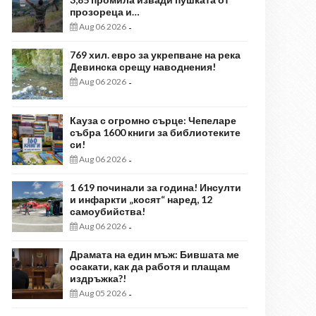
прозореца и…
Aug 06 2026
-
769 хил. евро за укрепване на река
Девинска срещу наводнения!
Aug 06 2026
-
Кауза с огромно сърце: Чепеларе
събра 1600 книги за библиотеките
си!
Aug 06 2026
-
1 619 починали за година! Инсулти
и инфаркти „косят“ наред, 12
самоубийства!
Aug 06 2026
-
Драмата на един мъж: Бившата ме
осакати, как да работя и плащам
издръжка?!
Aug 05 2026
-