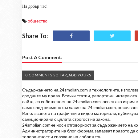
На добър час!
общество
Share To:
Post A Comment:
0 COMMENTS SO FAR,ADD YOURS
Съдържанието на 24smolian.com и технологиите, използван
сродните му права. Всички статии, репортажи, интервюта 
сайта, са собственост на 24smolian.com, освен ако изрич
само след писмено съгласие на 24smolian.com, посочване
Използването на графични и видео материали, публикува
санкционирани с цялата строгост на закона.
24smolian.comне носи отговорност за съдържанието на к
Администраторите на блог-форума запазват правото да о
толерантност и спазване на добрия тон.