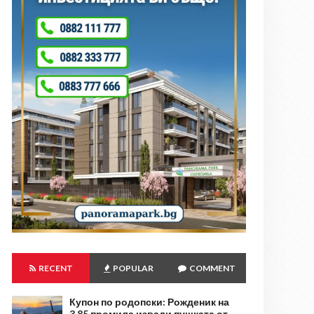
RECENT
POPULAR
COMMENT
Купон по родопски: Рожденик на
3,85 промила извади пушката от