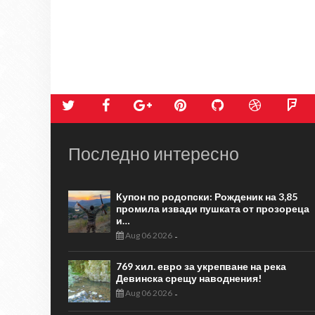
Последно интересно
Купон по родопски: Рожденик на 3,85
промила извади пушката от прозореца
и…
Aug 06 2026
-
769 хил. евро за укрепване на река
Девинска срещу наводнения!
Aug 06 2026
-