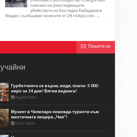
поискан на разследващите
убийството на Костадин Кабаджов в
Мадан, съобщават колегите от 24 rodopi.com . ...
Пишете ни
учайни
Гурбетчията се върна, видя, плати: 5 000
евро за 14 дни! Бягам веднага!
Aug 02 2026
-
Музеят в Чепеларе повежда туристи към
мистичната пещера „Чая“!
Jul 22 2026
-