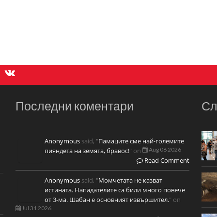
Последни коментари
Сл
Anonymous
said, "
Памаците сме най-големите
Aug 06 2026
пияндета на земята, бравос!
" on
Read Comment
Anonymous
said, "
Момчетата не казват
истината. Нападателите са били много повече
от 3-ма. Шабан е основният извършител.
" on
Jul 31 2026