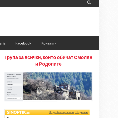

aria
Facebook
Контакти
Група за всички, които обичат Смолян
и Родопите