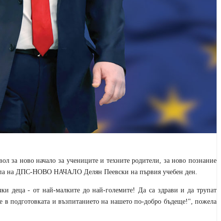
ол за ново начало за учениците и техните родители, за ново познание
рупа на ДПС-НОВО НАЧАЛО Делян Пеевски на първия учебен ден.
ки деца - от най-малките до най-големите! Да са здрави и да трупат
е в подготовката и възпитанието на нашето по-добро бъдеще!", пожела