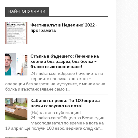
НАЙ-ПОПУЛЯРНИ
Фестивалът в Неделино`2022 -
програмата
Стъпка в бъдещето: Лечение на
хернии без разрез, без болка –
бързо възстановяване!
24smolian.com/Здраве Лечението на
херниите навлиза в нов етап –
операции без разрези на мускулите, с минимална
болка и възстановяване само з...
Кабинетът реши: По 100 евро за
всеки гласувал на вота!
(Не)платена публикация!
24smolian.com/Общество Всеки един
гласоподавател по време на вота на
19 април ще получи 100 евро, веднага след кат...