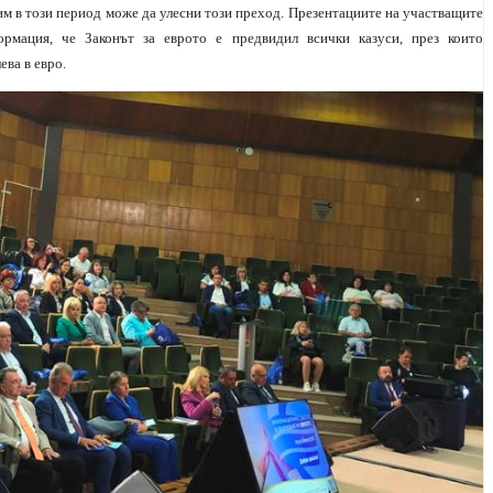
им в този период може да улесни този преход. Презентациите на участващите
рмация, че Законът за еврото е предвидил всички казуси, през които
ва в евро.