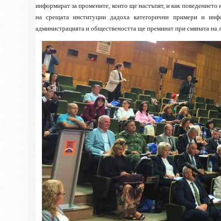
информират за промените, които ще настъпят, и как поведението 
на срещата институции дадоха категорични примери и инфо
администрацията и обществеността ще преминат при смяната на ле