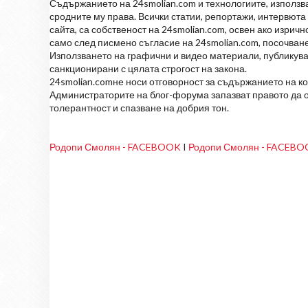
Съдържанието на 24smolian.com и технологиите, използван
сродните му права. Всички статии, репортажи, интервюта 
сайта, са собственост на 24smolian.com, освен ако изрич
само след писмено съгласие на 24smolian.com, посочване
Използването на графични и видео материали, публикува
санкционирани с цялата строгост на закона.
24smolian.comне носи отговорност за съдържанието на к
Администраторите на блог-форума запазват правото да о
толерантност и спазване на добрия тон.
Родопи Смолян - FACEBOOK
I
Родопи Смолян - FACEB