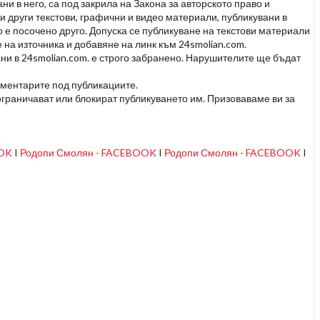
и в него, са под закрила на Закона за авторското право и
и други текстови, графични и видео материали, публикувани в
но е посочено друго. Допуска се публикуване на текстови материали
 на източника и добавяне на линк към 24smolian.com.
ни в 24smolian.com. е строго забранено. Нарушителите ще бъдат
оментарите под публикациите.
граничават или блокират публикуването им. Призоваваме ви за
OOK
I
Родопи Смолян - FACEBOOK
I
Родопи Смолян - FACEBOOK
I