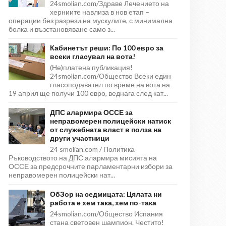
24smolian.com/Здраве Лечението на
херниите навлиза в нов етап –
операции без разрези на мускулите, с минимална
болка и възстановяване само з...
Кабинетът реши: По 100 евро за
всеки гласувал на вота!
(Не)платена публикация!
24smolian.com/Общество Всеки един
гласоподавател по време на вота на
19 април ще получи 100 евро, веднага след кат...
ДПС алармира ОССЕ за
неправомерен полицейски натиск
от служебната власт в полза на
други участници
24 smolian.com / Политика
Ръководството на ДПС алармира мисията на
ОССЕ за предсрочните парламентарни избори за
неправомерен полицейски нат...
ОбЗор на седмицата: Цялата ни
работа е хем така, хем по-така
24smolian.com/Общество Испания
стана световен шампион. Честито!