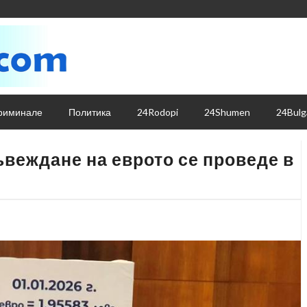
риминале
Политика
24Rodopi
24Shumen
24Bulg
веждане на еврото се проведе в