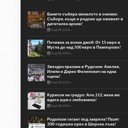
Баните събира миналото в снимки:
Събори, къщи и родове ще оживеят в
дигитален архив!
Aug 08 2026
-
Почивка за всеки джоб: От 15 евро в
Мугла до над 500 евро в Пампорово!
Aug 08 2026
-
Звезден празник в Рудозем: Анелия,
Илиян и Дарко Филипович на една
сцена!
Aug 08 2026
-
Куриози на градус: Ало,112, жена ми
вдига шум с любовника!
Aug 08 2026
-
Родопски гигант под закрила! Пазят
200-годишен орех в Широка лъка!