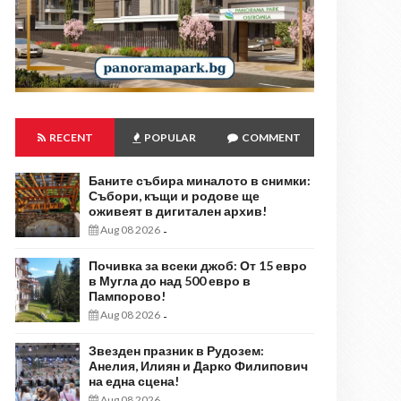
RECENT
POPULAR
COMMENT
Баните събира миналото в снимки:
Събори, къщи и родове ще
оживеят в дигитален архив!
Aug 08 2026
-
Почивка за всеки джоб: От 15 евро
в Мугла до над 500 евро в
Пампорово!
Aug 08 2026
-
Звезден празник в Рудозем:
Анелия, Илиян и Дарко Филипович
на една сцена!
Aug 08 2026