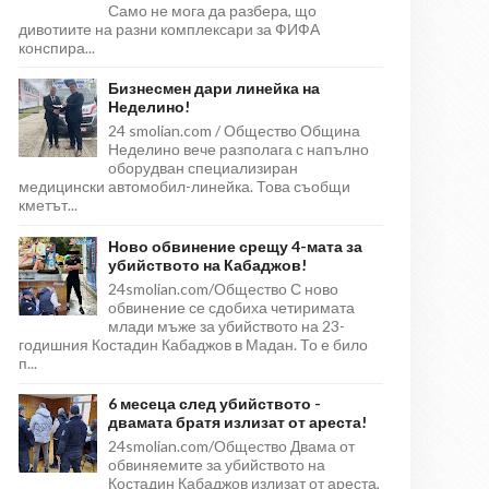
Само не мога да разбера, що
дивотиите на разни комплексари за ФИФА
конспира...
Бизнесмен дари линейка на
Неделино!
24 smolian.com / Общество Община
Неделино вече разполага с напълно
оборудван специализиран
медицински автомобил-линейка. Това съобщи
кметът...
Ново обвинение срещу 4-мата за
убийството на Кабаджов!
24smolian.com/Общество С ново
обвинение се сдобиха четиримата
млади мъже за убийството на 23-
годишния Костадин Кабаджов в Мадан. То е било
п...
6 месеца след убийството -
двамата братя излизат от ареста!
24smolian.com/Общество Двама от
обвиняемите за убийството на
Костадин Кабаджов излизат от ареста,