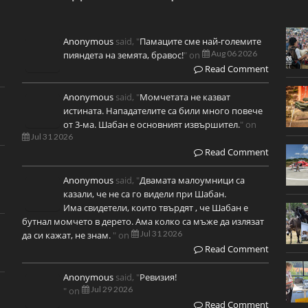
Anonymous
said, "
Памаците сме най-големите
Aug 06 2026
пияндета на земята, бравос!
" on
Read Comment
Anonymous
said, "
Момчетата не казват
истината. Нападателите са били много повече
от 3-ма. Шабан е основният извършител.
" on
Jul 31 2026
Read Comment
Anonymous
said, "
Двамата малоумници са
казали, че не са го видели при Шабан.
Има свидетели, които твърдят , че Шабан е
бутнал момчето в дерето. Ама колко са мъже да излязат
Jul 31 2026
да си кажат, не знам.
" on
Read Comment
Anonymous
said, "
Ревизия!
Jul 29 2026
" on
Read Comment