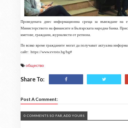
Проведената днес информационна среща за въвеждане на 
Министерството на финансите и Българската народна банка. При
кметове, граждани, журналисти от региона.
По всяко време гражданите могат да получават актуална информ
сайт:
https://www.evroto.bg/bg#
общество
Share To:
Post A Comment:
0 COMMENTS SO FAR,ADD YOURS