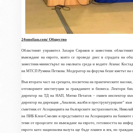
24smolian.com/ Общество
Областният управител Захари Сираков и заместник областния
въвеждане на еврото, която се проведе днес в сградата на о
заместник-министърът на околната среда и водите Атанас Кост
на МТСП Румяна Петкова. Модератор на форума беше кметът на
Във втората част на срещата, посветена на практическите насоки
отговорните институции за гражданите и бизнеса. Лектори бя
директор на ТД на НАП, Митко Петагов – главен инспектор къ
директор на дирекция „Анализи, жалби и преструктуриране“ къ
съветник от Асоциацията на българските застрахователи, Никол
на ПИБ Клон-Смолян и представител на Асоциацията на банките 
теми от процесите по въвеждане на еврото, готовността на инф
еврото като национална валута ще бъде плавен и лек, но граждан