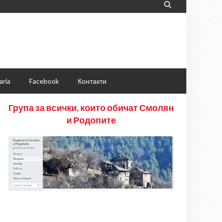

aria
Facebook
Контакти
Група за всички, които обичат Смолян
и Родопите