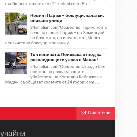
съобщават колегите от 24 rodopi.com . Бр...
Новият Париж – боклуци, палатки,
опикани улици
24smolian.com/Общество Париж, който
вече не е онзи Париж – на Хемингуей,
на бохемата, на изкуството. „Много
неизчистени боклуци, опикани у...
Топ новината: Поискаха отвод на
разследващите ужаса в Мадан!
24smolian.com/Общество Отвод е бил
поискан на разследващите
убийството на Костадин Кабаджов в
Мадан, съобщават колегите от 24 rodopi.com . ...
Пишете ни
учайни