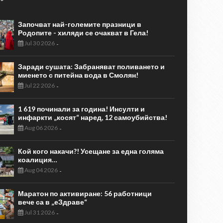
Започват най-големите празници в
Родопите - хиляди се очакват в Гела!
Jul 30 2026
-
Заради сушата: Забраняват поливането и
миенето с питейна вода в Смолян!
Jul 22 2026
-
1 619 починали за година! Инсулти и
инфаркти „косят“ наред, 12 самоубийства!
Aug 06 2026
-
Кой кого накачи?! Усещане за една голяма
коалиция…
Aug 04 2026
-
Маратон по активиране: 56 работници
вече са в „еЗдраве“
Jul 31 2026
-