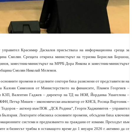
т управител Красимир Даскалов присъстваха на информационна среща за
бщина Смолян. Срещата откриха министърът на туризма Борислав Боршош,
адинов, заместник-министърът на МРРБ Дора Янкова и заместник-министърът
 община Смолян Николай Мелемов.
, основните промени в отделните сектори бяха разяснени от представители на
ха Калоян Симеонов от Министерството на финансите, Пламен Георгиев –
м КЗП, Валентин Гаджев – директор на ТД на НОИ, Йорданка Ушагелова –
м КФН, Петър Мишев – икономически анализатор от КНСБ, Росица Вартоник –
ай Тодоров – актюер към ПОК „ДСК Родина“, Георги Хаджимитев – управител
в България. Лекторите обясниха основните промени, обсъдени бяха ключови
ормационните системи и предпазването на граждани от измами. Преходът към
ите и бизнесът трябва в оставащото време до 1 януари 2026 г. активно да се