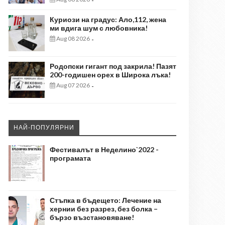
-
Куриози на градус: Ало,112, жена
ми вдига шум с любовника!
Aug 08 2026
-
Родопски гигант под закрила! Пазят
200-годишен орех в Широка лъка!
Aug 07 2026
-
НАЙ-ПОПУЛЯРНИ
Фестивалът в Неделино`2022 -
програмата
Стъпка в бъдещето: Лечение на
хернии без разрез, без болка –
бързо възстановяване!