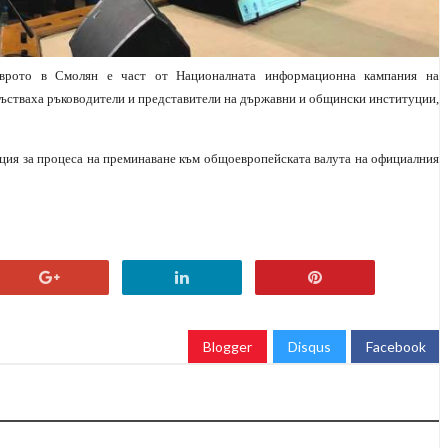
еврото в Смолян е част от Националната информационна кампания на
състваха ръководители и представители на държавни и общински институции,
ация за процеса на преминаване към общоевропейската валута на официалния
Blogger
Disqus
Facebook