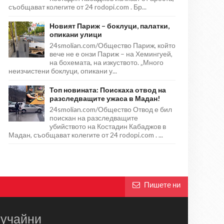
съобщават колегите от 24 rodopi.com . Бр...
Новият Париж – боклуци, палатки,
опикани улици
24smolian.com/Общество Париж, който
вече не е онзи Париж – на Хемингуей,
на бохемата, на изкуството. „Много
неизчистени боклуци, опикани у...
Топ новината: Поискаха отвод на
разследващите ужаса в Мадан!
24smolian.com/Общество Отвод е бил
поискан на разследващите
убийството на Костадин Кабаджов в
Мадан, съобщават колегите от 24 rodopi.com . ...
Пишете ни
учайни