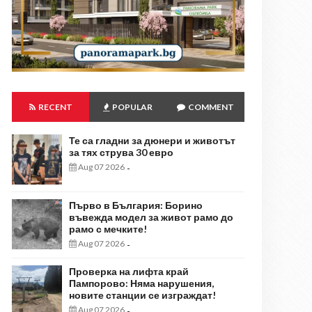
RECENT
POPULAR
COMMENT
Те са гладни за дюнери и животът
за тях струва 30 евро
Aug 07 2026
-
Първо в България: Борино
въвежда модел за живот рамо до
рамо с мечките!
Aug 07 2026
-
Проверка на лифта край
Пампорово: Няма нарушения,
новите станции се изграждат!
Aug 07 2026
-