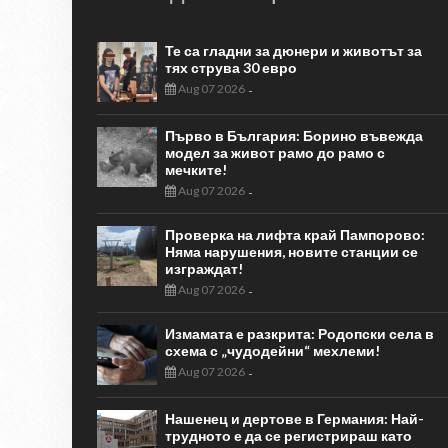
Те са гладни за дюнери и животът за
тях струва 30 евро
Aug 07 2026
-
Първо в България: Борино въвежда
модел за живот рамо до рамо с
мечките!
Aug 07 2026
-
Проверка на лифта край Пампорово:
Няма нарушения, новите станции се
изграждат!
Aug 07 2026
-
Измамата е разкрита: Родопски села в
схема с „чудодейни“ мехлеми!
Aug 07 2026
-
Нашенец и дертове в Германия: Най-
трудното е да се регистрираш като