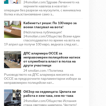
24smolian.com/Здраве Лечението на
херниите навлиза в нов етап –
операции без разрези на мускулите, с минимална
болка и възстановяване само з...
Кабинетът реши: По 100 евро за
всеки гласувал на вота!
(Не)платена публикация!
24smolian.com/Общество Всеки един
гласоподавател по време на вота на
19 април ще получи 100 евро, веднага след кат...
ДПС алармира ОССЕ за
неправомерен полицейски натиск
от служебната власт в полза на
други участници
24 smolian.com / Политика
Ръководството на ДПС алармира мисията на
ОССЕ за предсрочните парламентарни избори за
неправомерен полицейски нат...
ОбЗор на седмицата: Цялата ни
работа е хем така, хем по-така
24smolian.com/Общество Испания
стана световен шампион. Честито!