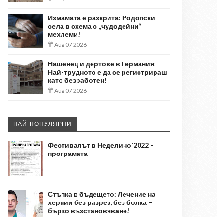
Измамата е разкрита: Родопски
села в схема с „чудодейни“
мехлеми!
Aug 07 2026
-
Нашенец и дертове в Германия:
Най-трудното е да се регистрираш
като безработен!
Aug 07 2026
-
НАЙ-ПОПУЛЯРНИ
Фестивалът в Неделино`2022 -
програмата
Стъпка в бъдещето: Лечение на
хернии без разрез, без болка –
бързо възстановяване!