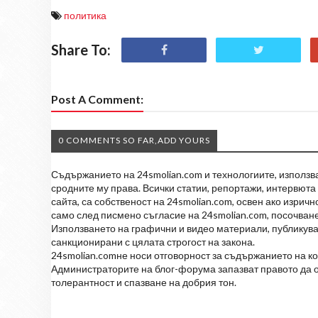
политика
Share To:
Post A Comment:
0 COMMENTS SO FAR,ADD YOURS
Съдържанието на 24smolian.com и технологиите, използван
сродните му права. Всички статии, репортажи, интервюта 
сайта, са собственост на 24smolian.com, освен ако изрич
само след писмено съгласие на 24smolian.com, посочване
Използването на графични и видео материали, публикува
санкционирани с цялата строгост на закона.
24smolian.comне носи отговорност за съдържанието на к
Администраторите на блог-форума запазват правото да о
толерантност и спазване на добрия тон.