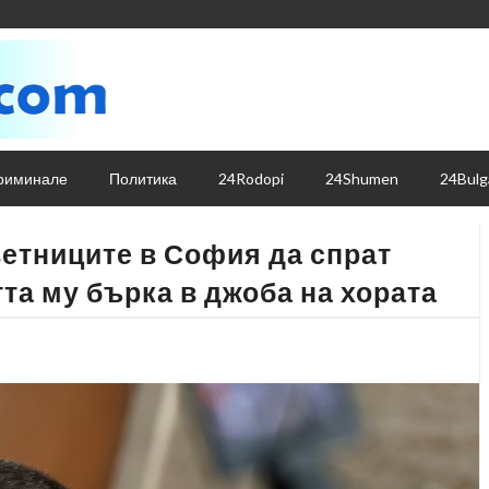
риминале
Политика
24Rodopi
24Shumen
24Bulg
етниците в София да спрат
та му бърка в джоба на хората