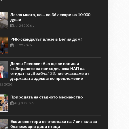
Легла много, но… по 36 лекари на 10 000
души
Jul 24 2026
-
PNR-скандалът влезе в Белия дом!
Jul 22 2026
-
Делян Пеевски: Ако ще се повиши
събирането на приходи, нека НАП да
отидат на „Врабча“ 23, ние очакваме от
държавата адекватно предложение
 22 2026
-
Природата на стадното месианство
Aug 03 2026
-
Екоинспектори се отзоваха на 7 сигнала за
безпомощни диви птици