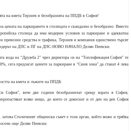
та на кмета Терзиев и безобразията на ППДБ в София!
а цената на паркирането в столицата е скандално и безобразно. Вместо
вропейска столица да има модерни условия за паркиране и адекватна
ни превозни средства и трафика, Терзиев и компания единствено търсят
 лидерът на ДПС и ПГ на ДПС-НОВО НАЧАЛО Делян Пеевски
.
ата вода на “Дружба 2” чрез директора си на “Топлофикация София” те
0%, сега предлагат цените за паркиране в “Синя зона” да станат 4 л
ева
ността на кмета и лъжите на ППДБ.
си София”
,
вече две години безобразничат срещу хората в София,
пропастяват всяко нещо, до което се докоснат и от ден на ден София
, затова Столичният общински съвет е този орган, който може и трябва
посочи още Делян Пеевски
.