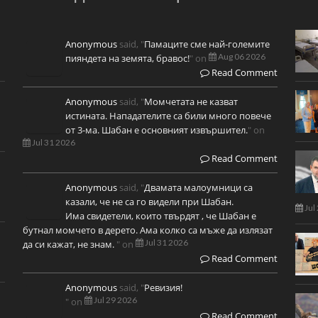
Anonymous
said, "
Памаците сме най-големите
Aug 06 2026
пияндета на земята, бравос!
" on
Read Comment
Anonymous
said, "
Момчетата не казват
истината. Нападателите са били много повече
от 3-ма. Шабан е основният извършител.
" on
Jul 31 2026
Read Comment
Anonymous
said, "
Двамата малоумници са
казали, че не са го видели при Шабан.
Jul
Има свидетели, които твърдят , че Шабан е
бутнал момчето в дерето. Ама колко са мъже да излязат
Jul 31 2026
да си кажат, не знам.
" on
Read Comment
Anonymous
said, "
Ревизия!
Jul 29 2026
" on
Read Comment