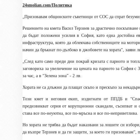
24smolian.com/Политика
„
Призовавам общинските съветници от СОС да спрат безумия
Решението на кмета Васил Терзиев за драстично поскъпване н
да бъдат положени усилия в София, като една достойна е
инфраструктура, която да облекчава собствениците на мотор
начин да бръкнат по-дълбоко в джобовете на хората
“, заяви
„
След като само преди дни покрай кризата с парното и топл
заговориха за увеличение на цената на парното за София с 3
за час, а в “Зелена зона” - 2 лв.
Хората не са длъжни да плащат скъпо и прескъпо за некадър
Този кмет и неговия екип, издигнати от ППДБ и “Спа
предизвикват серия от корупционни скандали, съсипват и о
става все по-неуютна, все по-мръсна и все по-неприветлива.
Но хората не трябва да бъдат наказвани за лошите си избори
да възпре Терзиев и да ги защити, за което ги призовавам
“, 