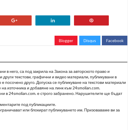
Blogger
Disqus
Facebook
и в него, са под закрила на Закона за авторското право и
и други текстови, графични и видео материали, публикувани в
но е посочено друго. Допуска се публикуване на текстови материали
 на източника и добавяне на линк към 24smolian.com.
ни в 24smolian.com. е строго забранено. Нарушителите ще бъдат
оментарите под публикациите.
граничават или блокират публикуването им. Призоваваме ви за