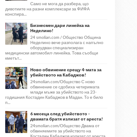
Само не мога да разбера, що
дивотиите на разни комплексари за ФИФА
конспира...
Бизнесмен дари линейка на
Неделино!
24 smolian.com / Общество Община
Неделино вече разполага с напълно
оборудван специализиран
медицински автомобил-линейка. Това съобщи
кметът...
Ново обвинение срещу 4-мата за
убийството на Кабаджов!
24smolian.com/Общество С ново
обвинение се сдобиха четиримата
млади мъже за убийството на 23-
годишния Костадин Кабаджов в Мадан. То е било
п...
6 месеца след убийството -
двамата братя излизат от ареста!
24smolian.com/Общество Двама от
обвиняемите за убийството на
Костадин Кабаджов излизат от ареста,