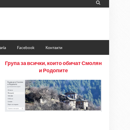

aria
Facebook
Контакти
Група за всички, които обичат Смолян
и Родопите