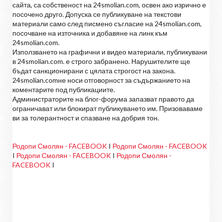
сайта, са собственост на 24smolian.com, освен ако изрично е
посочено друго. Допуска се публикуване на текстови
материали само след писмено съгласие на 24smolian.com,
посочване на източника и добавяне на линк към
24smolian.com.
Използването на графични и видео материали, публикувани
в 24smolian.com. е строго забранено. Нарушителите ще
бъдат санкционирани с цялата строгост на закона.
24smolian.comне носи отговорност за съдържанието на
коментарите под публикациите.
Администраторите на блог-форума запазват правото да
ограничават или блокират публикуването им. Призоваваме
ви за толерантност и спазване на добрия тон.
Родопи Смолян - FACEBOOK
I
Родопи Смолян - FACEBOOK
I
Родопи Смолян - FACEBOOK
I
Родопи Смолян -
FACEBOOK
I