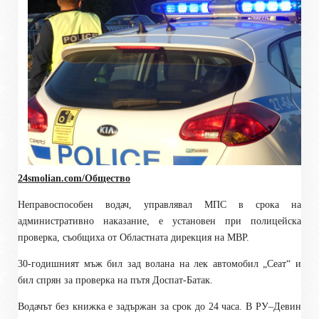
24smolian.com/Общество
Неправоспособен водач, управлявал МПС в срока на
административно наказание, е установен при полицейска
проверка, съобщиха от Областната дирекция на МВР.
30-годишният мъж бил зад волана на лек автомобил „Сеат“ и
бил спрян за проверка на пътя Доспат-Батак.
Водачът без книжка е задържан за срок до 24 часа. В РУ–Девин