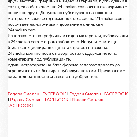
други текстови, графични и видео материали, публикувани в
сайта, са собственост на 24smolian.com, освен ако изрично е
посочено друго. Допуска се публикуване на текстови
материали само след писмено съгласие на 24smolian.com,
посочване на източника и добавяне на линк към
24smolian.com.
Използването на графични и видео материали, публикувани
в 24smolian.com. е строго забранено. Нарушителите ще
бъдат санкционирани с цялата строгост на закона.
24smolian.comне носи отговорност за съдържанието на
коментарите под публикациите.
Администраторите на блог-форума запазват правото да
ограничават или блокират публикуването им. Призоваваме
ви за толерантност и спазване на добрия тон.
Родопи Смолян - FACEBOOK
I
Родопи Смолян - FACEBOOK
I
Родопи Смолян - FACEBOOK
I
Родопи Смолян -
FACEBOOK
I