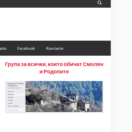

aria
Facebook
Контакти
Група за всички, които обичат Смолян
и Родопите