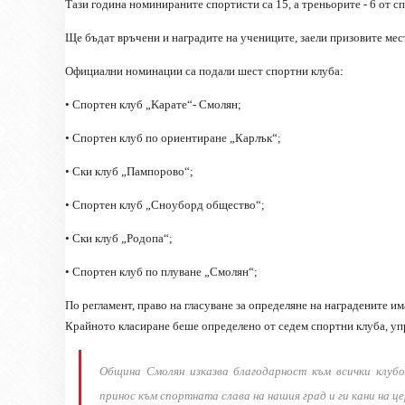
Тази година номинираните спортисти са 15, а треньорите - 6 от 
Ще бъдат връчени и наградите на учениците, заели призовите мес
Официални номинации са подали шест спортни клуба:
• Спортен клуб „Kарате“- Смолян;
• Спортен клуб по ориентиране „Карлък“;
• Ски клуб „Пампорово“;
• Спортен клуб „Сноуборд общество“;
• Ски клуб „Родопа“;
• Спортен клуб по плуване „Смолян“;
По регламент, право на гласуване за определяне на наградените 
Крайното класиране беше определено от седем спортни клуба, упр
Община Смолян изказва благодарност към всички клубо
принос към спортната слава на нашия град и ги кани на 