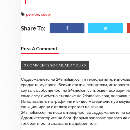
регион
,
спорт
Share To:
Post A Comment:
0 COMMENTS SO FAR,ADD YOURS
Съдържанието на 24smolian.com и технологиите, използван
сродните му права. Всички статии, репортажи, интервюта 
сайта, са собственост на 24smolian.com, освен ако изрич
само след писмено съгласие на 24smolian.com, посочване
Използването на графични и видео материали, публикува
санкционирани с цялата строгост на закона.
24smolian.comне носи отговорност за съдържанието на к
Администраторите на блог-форума запазват правото да о
толерантност и спазване на добрия тон.