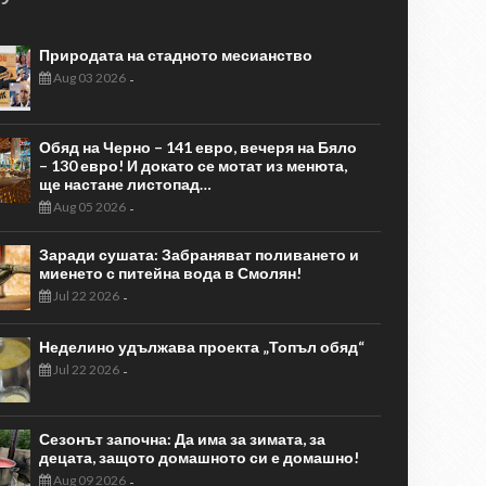
Природата на стадното месианство
Aug 03 2026
-
Обяд на Черно – 141 евро, вечеря на Бяло
– 130 евро! И докато се мотат из менюта,
ще настане листопад…
Aug 05 2026
-
Заради сушата: Забраняват поливането и
миенето с питейна вода в Смолян!
Jul 22 2026
-
Неделино удължава проекта „Топъл обяд“
Jul 22 2026
-
Сезонът започна: Да има за зимата, за
децата, защото домашното си е домашно!
Aug 09 2026
-