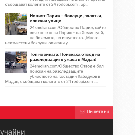
съобщават колегите от 24 rodopi.com . Бр...
Новият Париж – боклуци, палатки,
опикани улици
24smolian.com/Общество Париж, който
вече не е онзи Париж – на Хемингуей,
на бохемата, на изкуството. „Много
неизчистени боклуци, опикани у...
Топ новината: Поискаха отвод на
разследващите ужаса в Мадан!
24smolian.com/Общество Отвод е бил
поискан на разследващите
убийството на Костадин Кабаджов в
Мадан, съобщават колегите от 24 rodopi.com . ...
Пишете ни
учайни