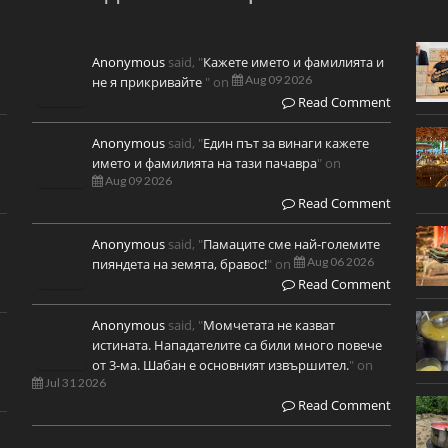
Anonymous
said, "
Кажете името и фамилията и
Aug 09 2026
не я прикривайте
" on
Read Comment
Anonymous
said, "
Един път за винаги кажете
името и фамилията на тази пачавра
" on
Aug 09 2026
Read Comment
Anonymous
said, "
Памаците сме най-големите
Aug 06 2026
пияндета на земята, бравос!
" on
Read Comment
Anonymous
said, "
Момчетата не казват
истината. Нападателите са били много повече
от 3-ма. Шабан е основният извършител.
" on
Jul 31 2026
Read Comment