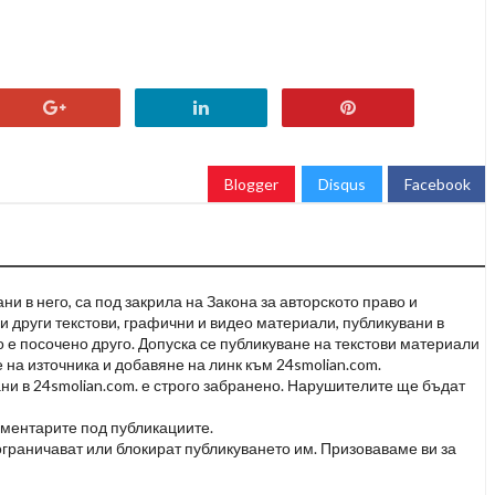
Blogger
Disqus
Facebook
и в него, са под закрила на Закона за авторското право и
и други текстови, графични и видео материали, публикувани в
но е посочено друго. Допуска се публикуване на текстови материали
 на източника и добавяне на линк към 24smolian.com.
ни в 24smolian.com. е строго забранено. Нарушителите ще бъдат
оментарите под публикациите.
граничават или блокират публикуването им. Призоваваме ви за