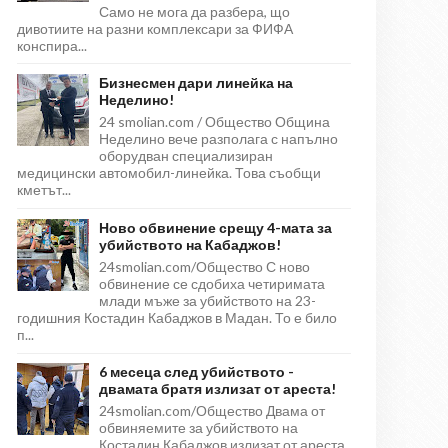
Само не мога да разбера, що
дивотиите на разни комплексари за ФИФА
конспира...
Бизнесмен дари линейка на
Неделино!
24 smolian.com / Общество Община
Неделино вече разполага с напълно
оборудван специализиран
медицински автомобил-линейка. Това съобщи
кметът...
Ново обвинение срещу 4-мата за
убийството на Кабаджов!
24smolian.com/Общество С ново
обвинение се сдобиха четиримата
млади мъже за убийството на 23-
годишния Костадин Кабаджов в Мадан. То е било
п...
6 месеца след убийството -
двамата братя излизат от ареста!
24smolian.com/Общество Двама от
обвиняемите за убийството на
Костадин Кабаджов излизат от ареста,