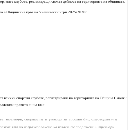
спортните клубове, реализиращи своята дейност на територията на общината.
та в Общинския кръг на Ученически игри 2025/2026г.
имат всички спортни клубове, регистрирани на територията на Община Смолян.
ажнили правото си на глас.
ве, треньори, спортисти и ученици за високия дух, отговорност и
церемонията по награждаването на изявените спортисти и треньори.