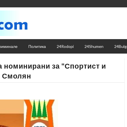
риминале
Политика
24Rodopi
24Shumen
24Bulg
а номинирани за "Спортист и
а Смолян