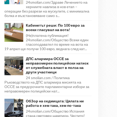
24smolian.com/Здраве Лечението на
херниите навлиза в нов етап –
операции без разрези на мускулите, с минимална
болка и възстановяване само з...
Кабинетът реши: По 100 евро за
всеки гласувал на вота!
(Не)платена публикация!
24smolian.com/Общество Всеки един
гласоподавател по време на вота на
19 април ще получи 100 евро, веднага след кат...
ДПС алармира ОССЕ за
неправомерен полицейски натиск
от служебната власт в полза на
други участници
24 smolian.com / Политика
Ръководството на ДПС алармира мисията на
ОССЕ за предсрочните парламентарни избори за
неправомерен полицейски нат...
ОбЗор на седмицата: Цялата ни
работа е хем така, хем по-така
24smolian.com/Общество Испания
стана световен шампион. Честито!