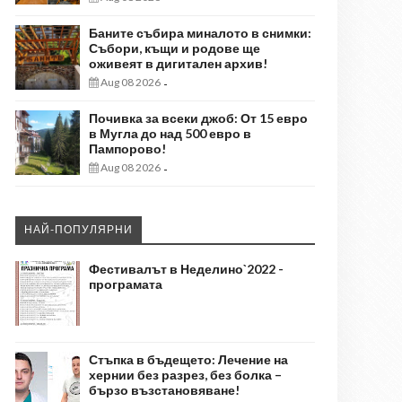
Баните събира миналото в снимки:
Събори, къщи и родове ще
оживеят в дигитален архив!
Aug 08 2026
-
Почивка за всеки джоб: От 15 евро
в Мугла до над 500 евро в
Пампорово!
Aug 08 2026
-
НАЙ-ПОПУЛЯРНИ
Фестивалът в Неделино`2022 -
програмата
Стъпка в бъдещето: Лечение на
хернии без разрез, без болка –
бързо възстановяване!