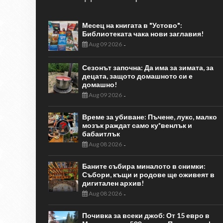
Месец на книгата в "Устово":
Библиотеката чака нови заглавия!
Aug 09 2026
-
Сезонът започна: Да има за зимата, за
децата, защото домашното си е
домашно!
Aug 09 2026
-
Време за убиване: Пъчене, лукс, малко
мозък раждат само ку*венлък и
бабаитлък
Aug 08 2026
-
Баните събира миналото в снимки:
Събори, къщи и родове ще оживеят в
дигитален архив!
Aug 08 2026
-
Почивка за всеки джоб: От 15 евро в