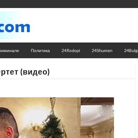
риминале
Политика
24Rodopi
24Shumen
24Bulg
ртет (видео)