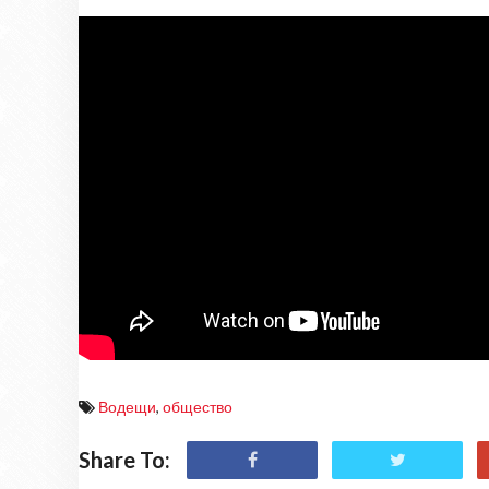
Водещи
,
общество
Share To: