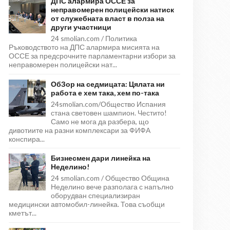
ДПС алармира ОССЕ за
неправомерен полицейски натиск
от служебната власт в полза на
други участници
24 smolian.com / Политика
Ръководството на ДПС алармира мисията на
ОССЕ за предсрочните парламентарни избори за
неправомерен полицейски нат...
ОбЗор на седмицата: Цялата ни
работа е хем така, хем по-така
24smolian.com/Общество Испания
стана световен шампион. Честито!
Само не мога да разбера, що
дивотиите на разни комплексари за ФИФА
конспира...
Бизнесмен дари линейка на
Неделино!
24 smolian.com / Общество Община
Неделино вече разполага с напълно
оборудван специализиран
медицински автомобил-линейка. Това съобщи
кметът...