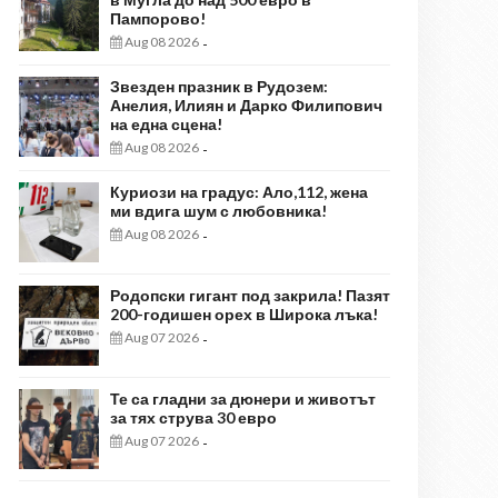
Пампорово!
Aug 08 2026
-
Звезден празник в Рудозем:
Анелия, Илиян и Дарко Филипович
на една сцена!
Aug 08 2026
-
Куриози на градус: Ало,112, жена
ми вдига шум с любовника!
Aug 08 2026
-
Родопски гигант под закрила! Пазят
200-годишен орех в Широка лъка!
Aug 07 2026
-
Те са гладни за дюнери и животът
за тях струва 30 евро
Aug 07 2026
-