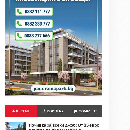
RECENT
POPULAR
COMMENT
Почивка за всеки джоб: От 15 евро
в Мугла до над 500 евро в