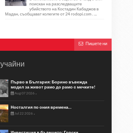
поискан на разследващите
убийството на Костадин Кабаджов в
Мадан, съобщават колегите от 24 rodopi.com . ...
Пишете ни
учайни
Първо в България: Борино въвежда
модел за живот рамо до рамо с мечките!
Aug 07 2026
-
Носталгия по ония времена…
Jul 22 2026
-
Инвестиция в бъдещето: Горски