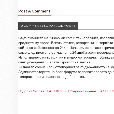
Post A Comment:
0 COMMENTS SO FAR,ADD YOURS
Съдържанието на 24smolian.com и технологиите, използван
сродните му права. Всички статии, репортажи, интервюта 
сайта, са собственост на 24smolian.com, освен ако изрич
само след писмено съгласие на 24smolian.com, посочване
Използването на графични и видео материали, публикува
санкционирани с цялата строгост на закона.
24smolian.comне носи отговорност за съдържанието на к
Администраторите на блог-форума запазват правото да о
толерантност и спазване на добрия тон.
Родопи Смолян - FACEBOOK
I
Родопи Смолян - FACEB