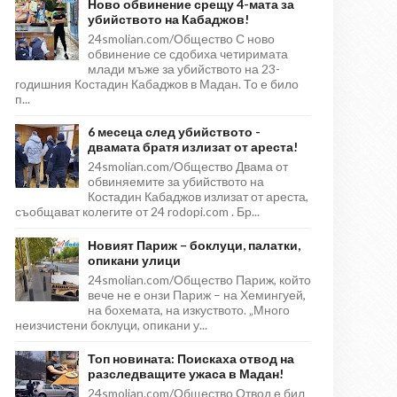
Ново обвинение срещу 4-мата за
убийството на Кабаджов!
24smolian.com/Общество С ново
обвинение се сдобиха четиримата
млади мъже за убийството на 23-
годишния Костадин Кабаджов в Мадан. То е било
п...
6 месеца след убийството -
двамата братя излизат от ареста!
24smolian.com/Общество Двама от
обвиняемите за убийството на
Костадин Кабаджов излизат от ареста,
съобщават колегите от 24 rodopi.com . Бр...
Новият Париж – боклуци, палатки,
опикани улици
24smolian.com/Общество Париж, който
вече не е онзи Париж – на Хемингуей,
на бохемата, на изкуството. „Много
неизчистени боклуци, опикани у...
Топ новината: Поискаха отвод на
разследващите ужаса в Мадан!
24smolian.com/Общество Отвод е бил