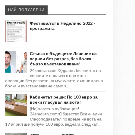
НАЙ-ПОПУЛЯРНИ
Фестивалът в Неделино`2022 -
програмата
Стъпка в бъдещето: Лечение на
хернии без разрез, без болка –
бързо възстановяване!
24smolian.com/Здраве Лечението на
херниите навлиза в нов етап –
операции без разрези на мускулите, с минимална
болка и възстановяване само з...
Кабинетът реши: По 100 евро за
всеки гласувал на вота!
(Не)платена публикация!
24smolian.com/Общество Всеки един
гласоподавател по време на вота на
19 април ще получи 100 евро, веднага след кат...