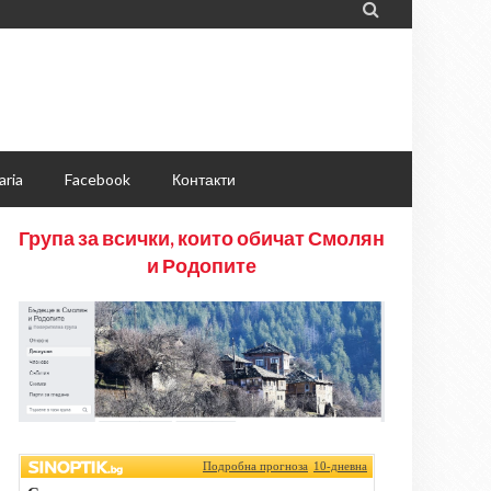

aria
Facebook
Контакти
Група за всички, които обичат Смолян
и Родопите