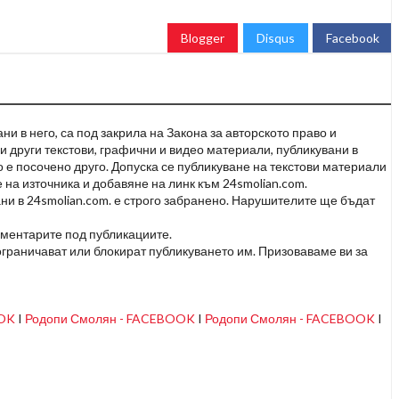
Blogger
Disqus
Facebook
и в него, са под закрила на Закона за авторското право и
и други текстови, графични и видео материали, публикувани в
но е посочено друго. Допуска се публикуване на текстови материали
 на източника и добавяне на линк към 24smolian.com.
ни в 24smolian.com. е строго забранено. Нарушителите ще бъдат
оментарите под публикациите.
граничават или блокират публикуването им. Призоваваме ви за
OOK
I
Родопи Смолян - FACEBOOK
I
Родопи Смолян - FACEBOOK
I