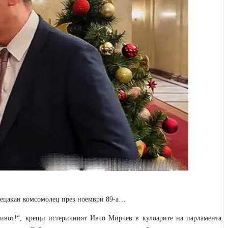
 прецакан комсомолец през ноември 89-а…
живот!“, крещи истеричният Ивчо Мирчев в кулоарите на парламента.