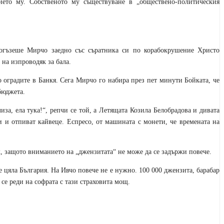
ието му. Собственото му съществуване в „обществено-политическия
огъзеше Мирчо заедно със съратника си по корабокрушение Христо
 на изпроводяк за бала.
о оградите в Банкя. Сега Мирчо го набира през пет минути Бойката, че
бюджета.
за, ела тука!“, репчи се той, а Летящата Козила Белобрадова и дивата
и отпиват кайвеце. Еспресо, от машината с монети, че времената на
к, защото вниманието на „джензитата“ не може да се задържи повече.
е цяла България. На Ивчо повече не е нужно. 100 000 джензита, барабар
се реди на софрата с тази страховита мощ.