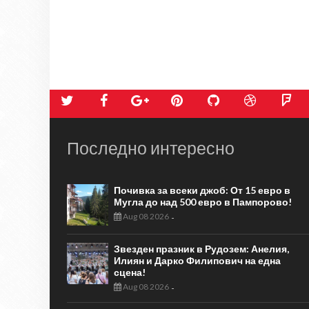
Последно интересно
Почивка за всеки джоб: От 15 евро в
Мугла до над 500 евро в Пампорово!
Aug 08 2026
-
Звезден празник в Рудозем: Анелия,
Илиян и Дарко Филипович на една
сцена!
Aug 08 2026
-