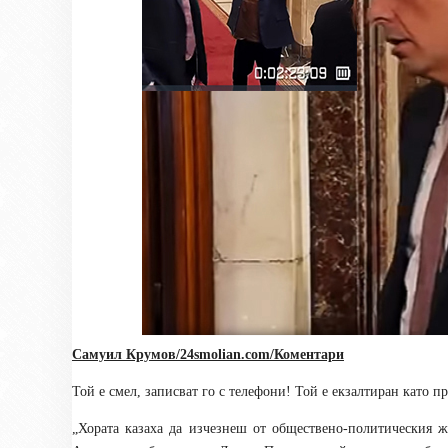
Самуил Крумов/
24smolian.com
/Коментари
Той е смел, записват го с телефони! Той е екзалтиран като
„Хората казаха да изчезнеш от обществено-политическия 