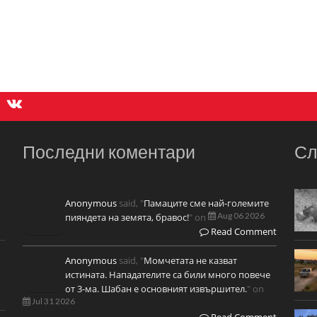
Последни коментари
Сл
Anonymous
said, "
Памаците сме най-големите
Aug 06 2026
пияндета на земята, бравос!
" on
Read Comment
Anonymous
said, "
Момчетата не казват
истината. Нападателите са били много повече
от 3-ма. Шабан е основният извършител.
" on
Jul 31 2026