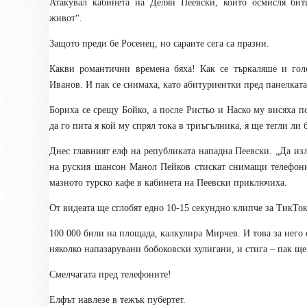
Атакувал кабинета на Делян Пеевски, който осмисля бит
живот“.
Защото преди бе Росенец, но сараите сега са празни.
Какви романтични времена бяха! Как се търкаляше и гол
Иванов. И пак се снимаха, като абитуриентки пред панелката
Бориха се срещу Бойко, а после Ристьо и Наско му висяха п
да го пита я кой му спрял тока в триъгълника, я ще тегли ли 
Днес главният елф на републиката нападна Пеевски. „Да изли
на руския шансон Манол Пейков стискат снимащи телефони 
мазното турско кафе в кабинета на Пеевски приключиха.
От видеата ще сглобят едно 10-15 секундно клипче за ТикТо
100 000 били на площада, калкулира Мирчев. И това за него 
няколко напазарувани бобоковски хулигани, и стига – пак ще 
Смелчагата пред телефоните!
Елфът навлезе в тежък пубертет.