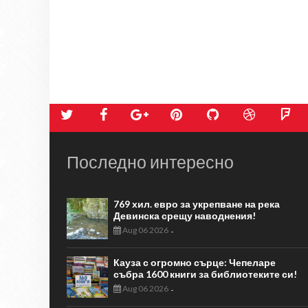
Последно интересно
769 хил. евро за укрепване на река
Девинска срещу наводнения!
Aug 06 2026
-
Кауза с огромно сърце: Чепеларе
събра 1600 книги за библиотеките си!
Aug 06 2026
-