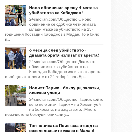
Ново обвинение срещу 4-мата за
убийството на Кабаджов!
24smolian.com/Общество С ново
обвинение се сдобиха четиримата
млади мъже за убийството на 23-
годишния Костадин Кабаджов в Мадан. То е било
п...
6 месеца след убийството -
двамата братя излизат от ареста!
24smolian.com/Общество Двама от
обвиняемите за убийството на
Костадин Кабаджов излизат от ареста,
съобщават колегите от 24 rodopi.com . Бр...
Новият Париж – боклуци, палатки,
опикани улици
24smolian.com/Общество Париж, който
вече не е онзи Париж – на Хемингуей,
на бохемата, на изкуството. „Много
неизчистени боклуци, опикани у...
Топ новината: Поискаха отвод на
разследващите ужаса в Мадан!