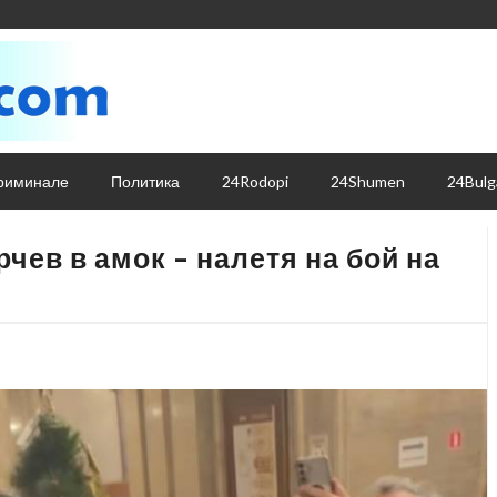
риминале
Политика
24Rodopi
24Shumen
24Bulg
ев в амок – налетя на бой на