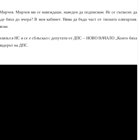
 Мирчев. Мирчев ми се навеждаше, наведен да подписвам. Не се съгласих да
ъде бяха до вчера? В моя кабинет. Няма да бъда част от тяхната олигархия.
вски.
 влязъл в НС и се е сблъскал с депутати от ДПС – НОВО НАЧАЛО „Които бяха
 лидерът на ДПС.