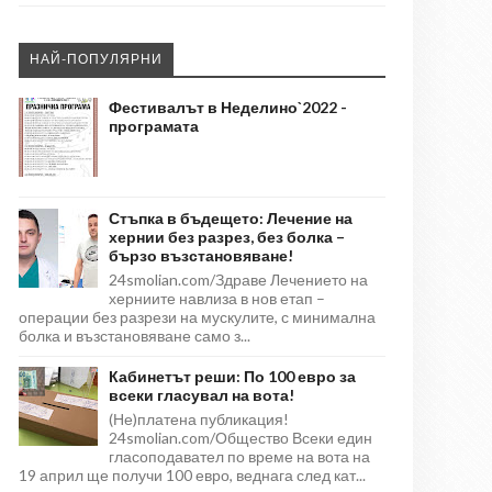
НАЙ-ПОПУЛЯРНИ
Фестивалът в Неделино`2022 -
програмата
Стъпка в бъдещето: Лечение на
хернии без разрез, без болка –
бързо възстановяване!
24smolian.com/Здраве Лечението на
херниите навлиза в нов етап –
операции без разрези на мускулите, с минимална
болка и възстановяване само з...
Кабинетът реши: По 100 евро за
всеки гласувал на вота!
(Не)платена публикация!
24smolian.com/Общество Всеки един
гласоподавател по време на вота на
19 април ще получи 100 евро, веднага след кат...