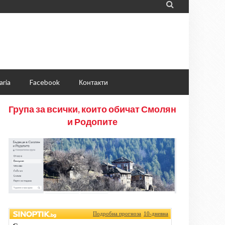

aria
Facebook
Контакти
Група за всички, които обичат Смолян
и Родопите