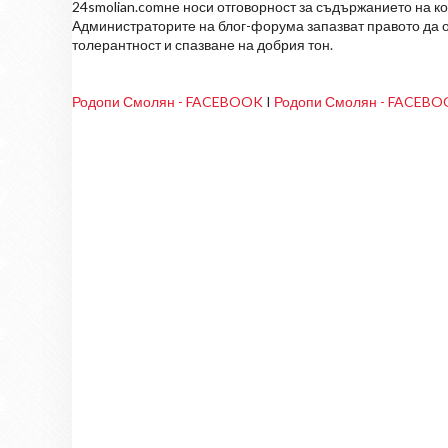
24smolian.comне носи отговорност за съдържанието на к
Администраторите на блог-форума запазват правото да о
толерантност и спазване на добрия тон.
Родопи Смолян - FACEBOOK
I
Родопи Смолян - FACEB