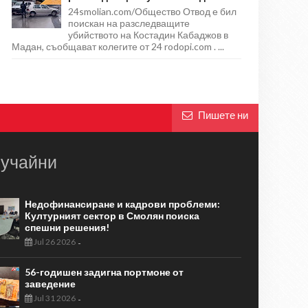
24smolian.com/Общество Отвод е бил
поискан на разследващите
убийството на Костадин Кабаджов в
Мадан, съобщават колегите от 24 rodopi.com . ...
Пишете ни
учайни
Недофинансиране и кадрови проблеми:
Културният сектор в Смолян поиска
спешни решения!
Jul 26 2026
-
56-годишен задигна портмоне от
заведение
Jul 31 2026
-