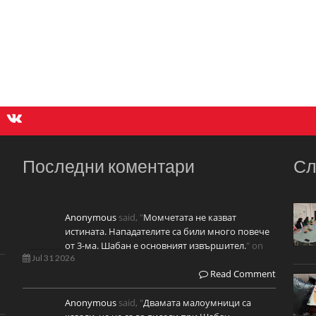
Последни коментари
Сл
Anonymous
said, "
Момчетата не казват
истината. Нападателите са били много повече
от 3-ма. Шабан е основният извършител.
" on
Jul 31 2026
Read Comment
Anonymous
said, "
Двамата малоумници са