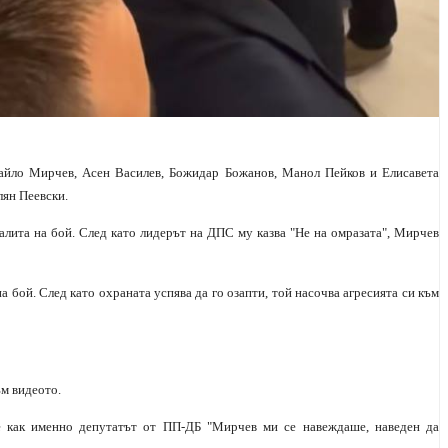
йло Мирчев, Асен Василев, Божидар Божанов, Манол Пейков и Елисавета
лян Пеевски.
налита на бой. След като лидерът на ДПС му казва "Не на омразата", Мирчев
а бой. След като охраната успява да го озапти, той насочва агресията си към
ъм видеото.
е как именно депутатът от ПП-ДБ "Мирчев ми се навеждаше, наведен да