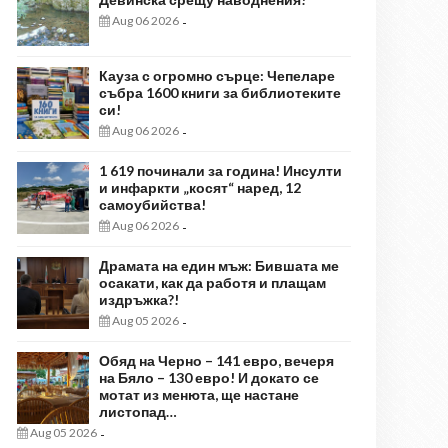
Aug 06 2026
-
Кауза с огромно сърце: Чепеларе
събра 1600 книги за библиотеките
си!
Aug 06 2026
-
1 619 починали за година! Инсулти
и инфаркти „косят“ наред, 12
самоубийства!
Aug 06 2026
-
Драмата на един мъж: Бившата ме
осакати, как да работя и плащам
издръжка?!
Aug 05 2026
-
Обяд на Черно – 141 евро, вечеря
на Бяло – 130 евро! И докато се
мотат из менюта, ще настане
листопад…
Aug 05 2026
-