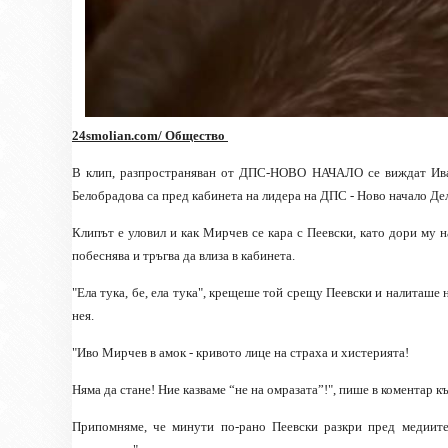
24smolian.com/ Общество
В клип, разпространяван от ДПС-НОВО НАЧАЛО се виждат Ива
Белобрадова са пред кабинета на лидера на ДПС - Ново начало Де
Клипът е уловил и как Мирчев се кара с Пеевски, като дори му 
побеснява и тръгва да влиза в кабинета.
"Ела тука, бе, ела тука", крещеше той срещу Пеевски и налиташе н
нея.
"Иво Мирчев в амок - кривото лице на страха и хистерията!
Няма да стане! Ние казваме “не на омразата”!", пише в коментар к
Припомняме, че минути по-рано Пеевски разкри пред медиит