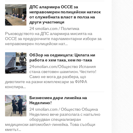
ДПС алармира ОССЕ за
неправомерен полицейски натиск
от служебната власт в полза на
други участници
24 smolian.com / Политика
Ръководството на ДПС алармира мисията на
ОССЕ за предсрочните парламентарни избори за
неправомерен полицейски нат...
ОбЗор на седмицата: Цялата ни
работа е хем така, хем по-така
24smolian.com/Общество Испания
стана световен шампион. Честито!
Само не мога да разбера, що
дивотиите на разни комплексари за ФИФА
конспира...
Бизнесмен дари линейка на
Неделино!
24 smolian.com / Общество Община
Неделино вече разполага с напълно
оборудван специализиран
медицински автомобил-линейка. Това съобщи
кметът...