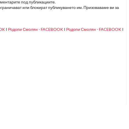
оментарите под публикациите.
граничават или блокират публикуването им. Призоваваме ви за
OOK
I
Родопи Смолян - FACEBOOK
I
Родопи Смолян - FACEBOOK
I