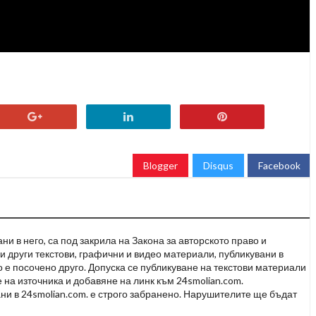
Blogger
Disqus
Facebook
и в него, са под закрила на Закона за авторското право и
и други текстови, графични и видео материали, публикувани в
но е посочено друго. Допуска се публикуване на текстови материали
 на източника и добавяне на линк към 24smolian.com.
ни в 24smolian.com. е строго забранено. Нарушителите ще бъдат