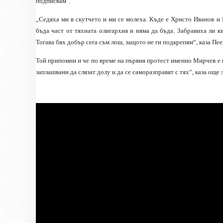
подписвам".
„Седяха ми в скутчето и ми се молеха. Къде е Христо Иванов и
бъда част от тяхната олигархия и няма да бъда. Забравиха ли к
Тогава бях добър сега съм лош, защото не ги подкрепям“, каза Пее
Той припомни и че по време на първия протест именно Мирчев е
заплашвани да слязат долу и да се саморазправят с тях“, каза още