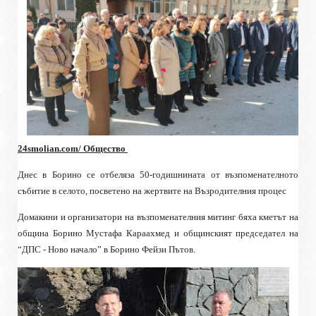
24smolian.com/ Общество
Днес в Борино се отбеляза 50-годишнината от
възпоменателното
събитие в селото, посветено на жертвите на Възродителния процес
Домакини и организатори на възпоменателния митинг бяха кметът на
община Борино Мустафа Караахмед и общинският председател на
“ДПС - Ново начало” в Борино Фейзи Пътов.