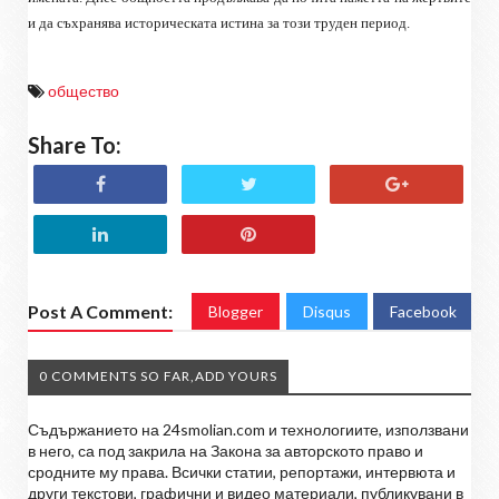
и да съхранява историческата истина за този труден период.
общество
Share To:
Post A Comment:
Blogger
Disqus
Facebook
0 COMMENTS SO FAR,ADD YOURS
Съдържанието на 24smolian.com и технологиите, използвани
в него, са под закрила на Закона за авторското право и
сродните му права. Всички статии, репортажи, интервюта и
други текстови, графични и видео материали, публикувани в