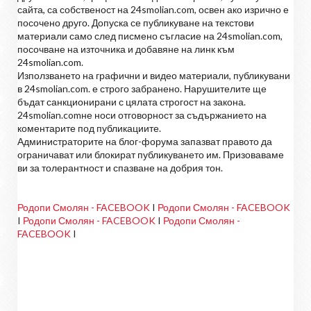
сайта, са собственост на 24smolian.com, освен ако изрично е
посочено друго. Допуска се публикуване на текстови
материали само след писмено съгласие на 24smolian.com,
посочване на източника и добавяне на линк към
24smolian.com.
Използването на графични и видео материали, публикувани
в 24smolian.com. е строго забранено. Нарушителите ще
бъдат санкционирани с цялата строгост на закона.
24smolian.comне носи отговорност за съдържанието на
коментарите под публикациите.
Администраторите на блог-форума запазват правото да
ограничават или блокират публикуването им. Призоваваме
ви за толерантност и спазване на добрия тон.
Родопи Смолян - FACEBOOK
I
Родопи Смолян - FACEBOOK
I
Родопи Смолян - FACEBOOK
I
Родопи Смолян -
FACEBOOK
I