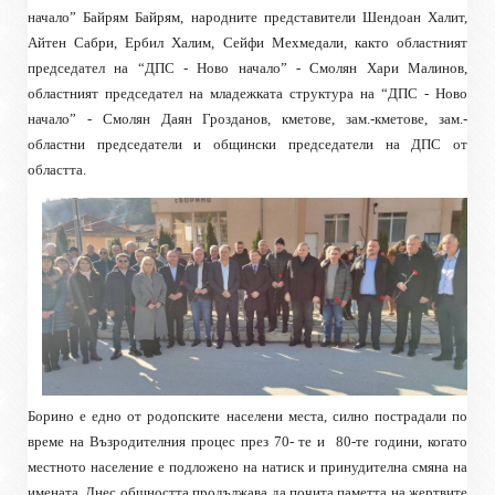
начало” Байрям Байрям, народните представители Шендоан Халит,
Айтен Сабри, Ербил Халим, Сейфи Мехмедали, както областният
председател на “ДПС - Ново начало” - Смолян Хари Малинов,
областният председател на младежката структура на “ДПС - Ново
начало” - Смолян Даян Грозданов, кметове, зам.-кметове, зам.-
областни председатели и общински председатели на ДПС от
областта.
Борино е едно от родопските населени места, силно пострадали по
време на Възродителния процес през 70- те и
80-те години, когато
местното население е подложено на натиск и принудителна смяна на
имената. Днес общността продължава да почита паметта на жертвите