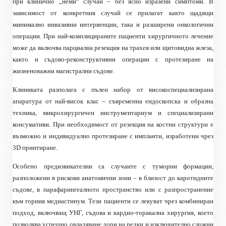
при клинично „неми“ случаи – без ясно изразени симптоми. В
зависимост от конкретния случай се прилагат както щадящи
минимално инвазивни интервенции, така и разширени онкологични
операции. При най-комплицираните пациенти хирургичното лечение
може да включва парциална резекция на трахея или щитовидна жлеза,
както и съдово-реконструктивни операции с протезиране на
жизненоважни магистрални съдове.
Клиниката разполага с пълен набор от високоспециализирана
апаратура от най-висок клас – съвременна ендоскопска и образна
техника, микрохирургичен инструментариум и специализирани
консумативи. При необходимост от резекция на костни структури е
възможно и индивидуално протезиране с импланти, изработени чрез
3D принтиране.
Особено предизвикателни са случаите с туморни формации,
разположени в рискови анатомични зони – в близост до каротидните
съдове, в парафарингеалното пространство или с разпространение
към горния медиастинум. Тези пациенти се лекуват чрез комбиниран
подход, включващ УНГ, съдова и кардио-торакална хирургия, което
позволява успешно овладяване дори на редки и изключително сложни