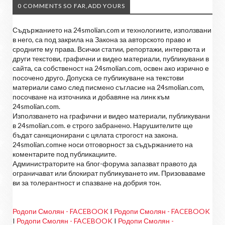
0 COMMENTS SO FAR,ADD YOURS
Съдържанието на 24smolian.com и технологиите, използвани
в него, са под закрила на Закона за авторското право и
сродните му права. Всички статии, репортажи, интервюта и
други текстови, графични и видео материали, публикувани в
сайта, са собственост на 24smolian.com, освен ако изрично е
посочено друго. Допуска се публикуване на текстови
материали само след писмено съгласие на 24smolian.com,
посочване на източника и добавяне на линк към
24smolian.com.
Използването на графични и видео материали, публикувани
в 24smolian.com. е строго забранено. Нарушителите ще
бъдат санкционирани с цялата строгост на закона.
24smolian.comне носи отговорност за съдържанието на
коментарите под публикациите.
Администраторите на блог-форума запазват правото да
ограничават или блокират публикуването им. Призоваваме
ви за толерантност и спазване на добрия тон.
Родопи Смолян - FACEBOOK
I
Родопи Смолян - FACEBOOK
I
Родопи Смолян - FACEBOOK
I
Родопи Смолян -