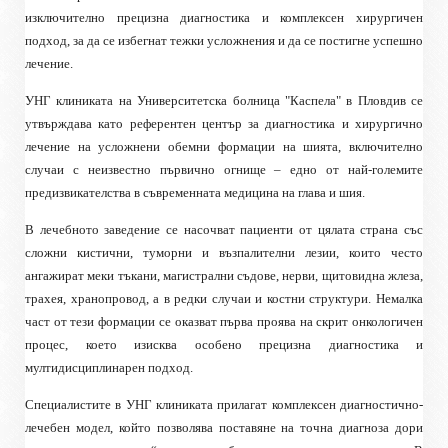
изключително прецизна диагностика и комплексен хирургичен
подход, за да се избегнат тежки усложнения и да се постигне успешно
лечение.
УНГ клиниката на Университетска болница "Каспела" в Пловдив се
утвърждава като референтен център за диагностика и хирургично
лечение на усложнени обемни формации на шията, включително
случаи с неизвестно първично огнище – едно от най-големите
предизвикателства в съвременната медицина на глава и шия.
В лечебното заведение се насочват пациенти от цялата страна със
сложни кистични, туморни и възпалителни лезии, които често
ангажират меки тъкани, магистрални съдове, нерви, щитовидна жлеза,
трахея, хранопровод, а в редки случаи и костни структури. Немалка
част от тези формации се оказват първа проява на скрит онкологичен
процес, което изисква особено прецизна диагностика и
мултидисциплинарен подход.
Специалистите в УНГ клиниката прилагат комплексен диагностично-
лечебен модел, който позволява поставяне на точна диагноза дори