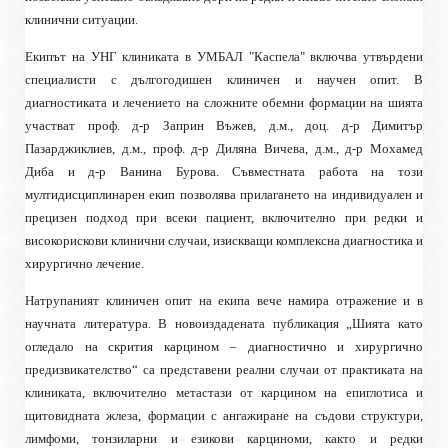
клинични ситуации.
Екипът на УНГ клиниката в УМБАЛ "Каспела" включва утвърдени
специалисти с дългогодишен клиничен и научен опит. В
диагностиката и лечението на сложните обемни формации на шията
участват проф. д-р Заприн Въжев, д.м., доц. д-р Димитър
Пазарджиклиев, д.м., проф. д-р Диляна Вичева, д.м., д-р Мохамед
Диба и д-р Ванина Бурова. Съвместната работа на този
мултидисциплинарен екип позволява прилагането на индивидуален и
прецизен подход при всеки пациент, включително при редки и
високорискови клинични случаи, изискващи комплексна диагностика и
хирургично лечение.
Натрупаният клиничен опит на екипа вече намира отражение и в
научната литература. В новоиздадената публикация „Шията като
огледало на скрития карцином – диагностично и хирургично
предизвикателство“ са представени реални случаи от практиката на
клиниката, включително метастази от карцином на епиглотиса и
щитовидната жлеза, формации с ангажиране на съдови структури,
лимфоми, тонзиларни и езикови карциноми, както и редки