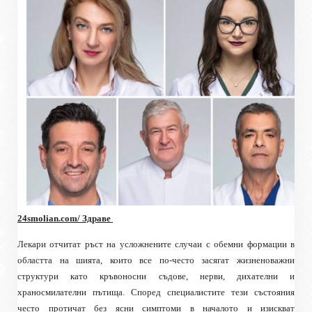
24smolian.com/ Здраве
Лекари отчитат ръст на усложнените случаи с обемни формации в
областта на шията, които все по-често засягат жизненоважни
структури като кръвоносни съдове, нерви, дихателни и
храносмилателни пътища. Според специалистите тези състояния
често протичат без ясни симптоми в началото и изискват