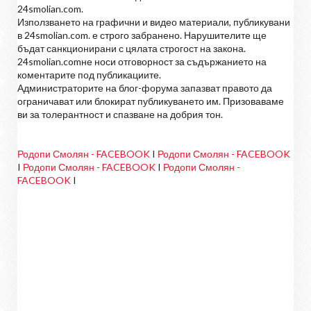
24smolian.com.
Използването на графични и видео материали, публикувани
в 24smolian.com. е строго забранено. Нарушителите ще
бъдат санкционирани с цялата строгост на закона.
24smolian.comне носи отговорност за съдържанието на
коментарите под публикациите.
Администраторите на блог-форума запазват правото да
ограничават или блокират публикуването им. Призоваваме
ви за толерантност и спазване на добрия тон.
Родопи Смолян - FACEBOOK
I
Родопи Смолян - FACEBOOK
I
Родопи Смолян - FACEBOOK
I
Родопи Смолян -
FACEBOOK
I