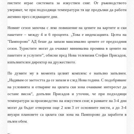
пистите играе системата за изкуствен сняг. От ръководството
уверяват, че при подходящи температури тя ще продължи да работи
активно през следващите дни.
Новият сезон започва с леко повишение на цените на картите и ски
пакетите – между 4 и 6 процента. „Това е индексацията. Целта на
"Пампорово" АД беше да запази максимално цените от предходния
сезон. Туристите могат да очакват минимална промяна в цените на
пакетите и услугите“, обясни пред Нова телевизия Стефан Присадов,
изпълнителен директор на дружеството.
По думите му в момента целият комплекс е напълно запълнен.
„Надявам се заетостта да се запази и след Нова година. С подобряване
на условията и отваряне на цялата ски зона очакваме интересът да
остане висок“, допълни Присадов и уточни, че при подходящи
температури за производство на изкуствен сняг, в рамките на 3-4 дни
могат да бъдат отворени още 2 или 3 от основните писти, а до 3-4
януари плановете са цялата ски зона на Пампорово да заработи в
пълен обем.