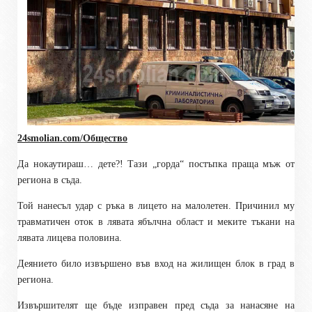
24smolian.com/Общество
Да нокаутираш… дете?! Тази „горда“ постъпка праща мъж от
региона в съда.
Той нанесъл удар с ръка в лицето на малолетен. Причинил му
травматичен оток в лявата ябълчна област и меките тъкани на
лявата лицева половина.
Деянието било извършено във вход на жилищен блок в град в
региона.
Извършителят ще бъде изправен пред съда за нанасяне на