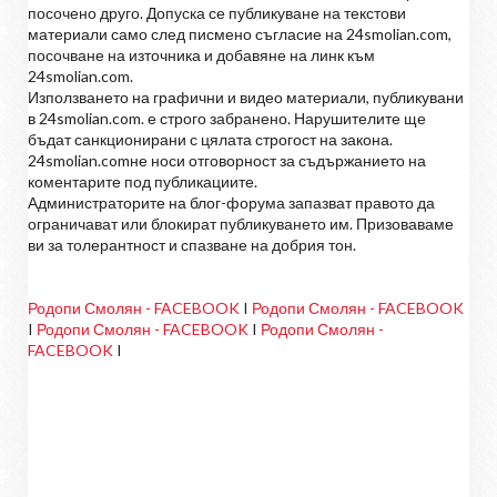
посочено друго. Допуска се публикуване на текстови
материали само след писмено съгласие на 24smolian.com,
посочване на източника и добавяне на линк към
24smolian.com.
Използването на графични и видео материали, публикувани
в 24smolian.com. е строго забранено. Нарушителите ще
бъдат санкционирани с цялата строгост на закона.
24smolian.comне носи отговорност за съдържанието на
коментарите под публикациите.
Администраторите на блог-форума запазват правото да
ограничават или блокират публикуването им. Призоваваме
ви за толерантност и спазване на добрия тон.
Родопи Смолян - FACEBOOK
I
Родопи Смолян - FACEBOOK
I
Родопи Смолян - FACEBOOK
I
Родопи Смолян -
FACEBOOK
I